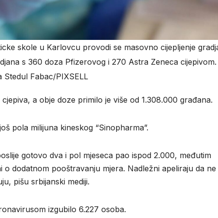
icke skole u Karlovcu provodi se masovno cijepljenje gradj
djana s 360 doza Pfizerovog i 270 Astra Zeneca cijepivom.
na Stedul Fabac/PIXSELL
0 cjepiva, a obje doze primilo je više od 1.308.000 građana.
 još pola milijuna kineskog “Sinopharma”.
oslije gotovo dva i pol mjeseca pao ispod 2.000, međutim
i ni o dodatnom pooštravanju mjera. Nadležni apeliraju da ne
u, pišu srbijanski mediji.
oronavirusom izgubilo 6.227 osoba.