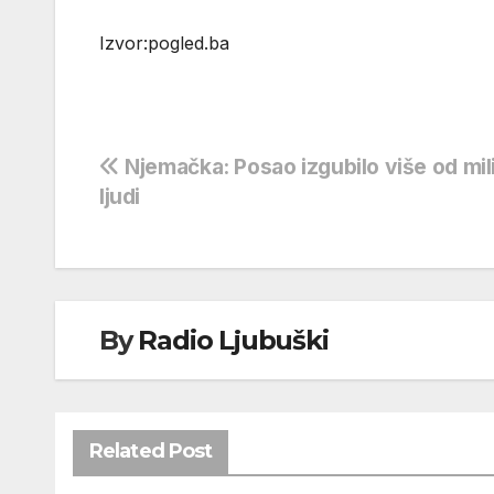
Izvor:pogled.ba
Navigacija
Njemačka: Posao izgubilo više od mil
ljudi
objava
By
Radio Ljubuški
Related Post