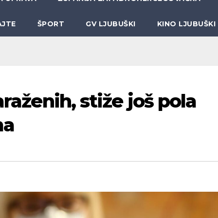
AJTE
ŠPORT
GV LJUBUŠKI
KINO LJUBUŠKI
araženih, stiže još pola
ma