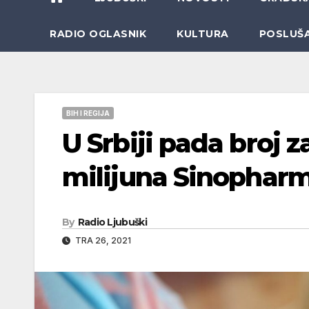
RADIO OGLASNIK
KULTURA
POSLUŠ
BIH I REGIJA
U Srbiji pada broj z
milijuna Sinophar
By
Radio Ljubuški
TRA 26, 2021