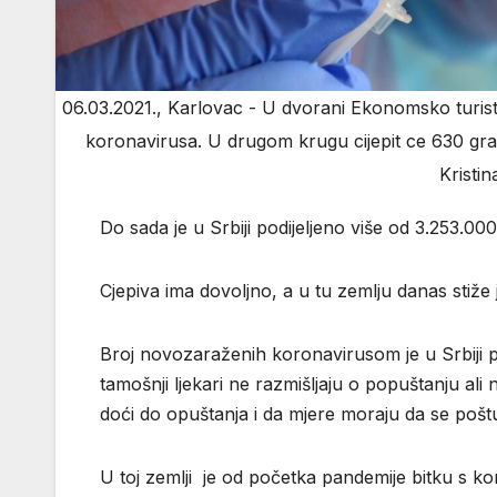
06.03.2021., Karlovac - U dvorani Ekonomsko turist
koronavirusa. U drugom krugu cijepit ce 630 gra
Kristi
Do sada je u Srbiji podijeljeno više od 3.253.00
Cjepiva ima dovoljno, a u tu zemlju danas stiže
Broj novozaraženih koronavirusom je u Srbiji p
tamošnji ljekari ne razmišljaju o popuštanju al
doći do opuštanja i da mjere moraju da se poštuj
U toj zemlji je od početka pandemije bitku s k