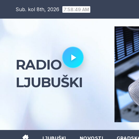
Skip
Sub. kol 8th, 2026
7:58:50 AM
to
content
RADIO
LJUBUŠKI
LJUBUŠKI
NOVOSTI
GRADSK