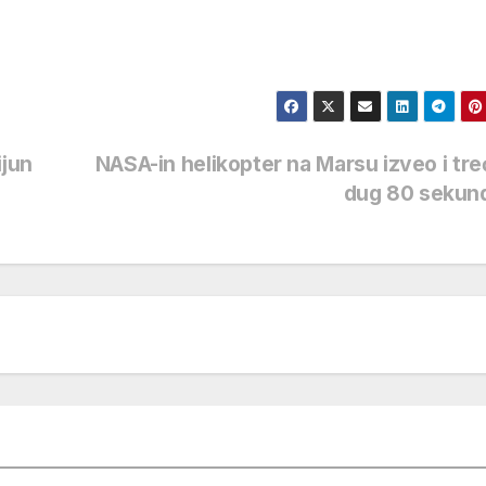
ijun
NASA-in helikopter na Marsu izveo i treć
dug 80 sekun