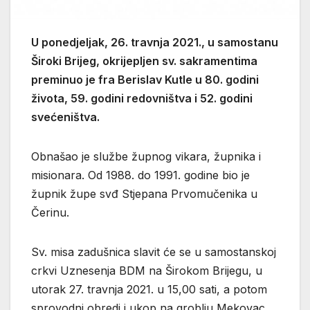
U ponedjeljak, 26. travnja 2021., u samostanu
Široki Brijeg, okrijepljen sv. sakramentima
preminuo je fra Berislav Kutle u 80. godini
života, 59. godini redovništva i 52. godini
svećeništva.
Obnašao je službe župnog vikara, župnika i
misionara. Od 1988. do 1991. godine bio je
župnik župe svđ Stjepana Prvomučenika u
Čerinu.
Sv. misa zadušnica slavit će se u samostanskoj
crkvi Uznesenja BDM na Širokom Brijegu, u
utorak 27. travnja 2021. u 15,00 sati, a potom
sprovodni obredi i ukop na groblju Mekovac