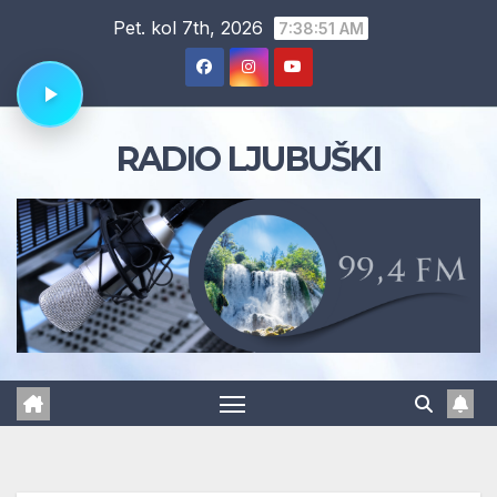
Skip
Pet. kol 7th, 2026
7:38:52 AM
to
content
RADIO LJUBUŠKI