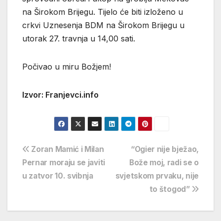
na Širokom Brijegu. Tijelo će biti izloženo u
crkvi Uznesenja BDM na Širokom Brijegu u
utorak 27. travnja u 14,00 sati.
Počivao u miru Božjem!
Izvor: Franjevci.info
Navigacija
Zoran Mamić i Milan
“Ogier nije bježao,
Pernar moraju se javiti
Bože moj, radi se o
objava
u zatvor 10. svibnja
svjetskom prvaku, nije
to štogod”