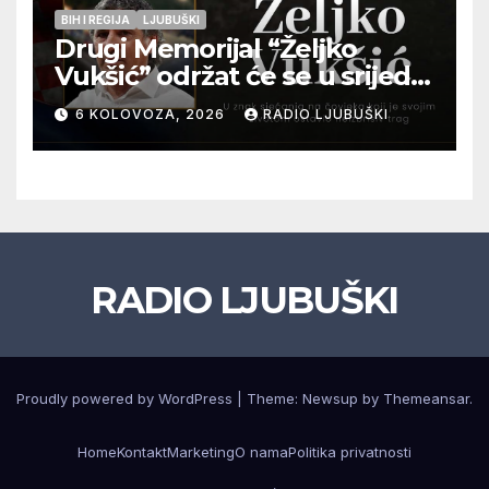
BIH I REGIJA
LJUBUŠKI
Drugi Memorijal “Željko
Vukšić” održat će se u srijedu
12. kolovoza u Otoku
6 KOLOVOZA, 2026
RADIO LJUBUŠKI
RADIO LJUBUŠKI
Proudly powered by WordPress
|
Theme: Newsup by
Themeansar
.
Home
Kontakt
Marketing
O nama
Politika privatnosti