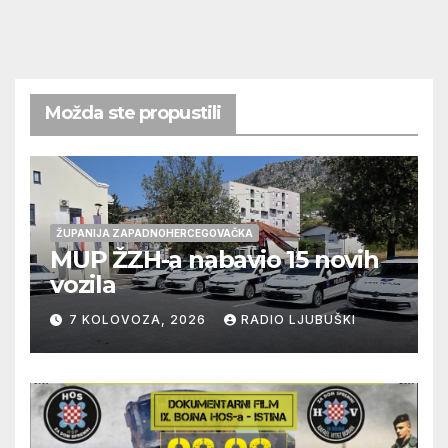
Možda ste propustili
ŽUPANIJA ZAPADNOHERCEGOVAČKA
MUP ŽZH-a nabavio 15 novih
vozila
7 KOLOVOZA, 2026
RADIO LJUBUŠKI