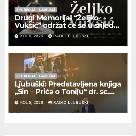
BIH I REGIJA
LJUBUŠKI
Drugi Memorijal “Željko
Vukšić” održat će se u srijedu
12. kolovoza u Otoku
KOL 6, 2026
RADIO LJUBUŠKI
BIH I REGIJA
LJUBUŠKI
Ljubuški: Predstavljena knjiga
„Sin – Priča o Toniju“ dr. sc.
Zdenka Hercega
KOL 5, 2026
RADIO LJUBUŠKI