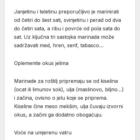
Janjetinu i teletinu preporučljivo je marinirati
od četiri do šest sati, svinjetinu i perad od dva
do četiri sata, a ribu i povrće od pola sata do
sat. Uz ključna tri sastojka marinada može
sadržavati med, hren, senf, tabasco…
Oplemenite okus jelima
Marinade za roštilj pripremaju se od kiselina
(ocat ili limunov sok), ulja (maslinovo, biljno…)
i začina, ovisno o jelu koje se priprema.
Kiseline čine meso mekšim, ulja čuvaju izvorni
okus, a začini ga dodatno obogaćuju.
Voće na umjerenu vatru