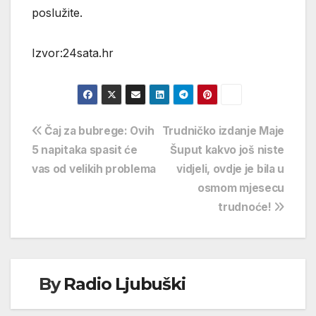
poslužite.
Izvor:24sata.hr
Navigacija
Čaj za bubrege: Ovih
Trudničko izdanje Maje
5 napitaka spasit će
Šuput kakvo još niste
objava
vas od velikih problema
vidjeli, ovdje je bila u
osmom mjesecu
trudnoće!
By
Radio Ljubuški