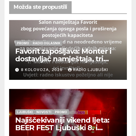
Možda ste propustili
PROMO
RADIO OGLASNIK
Favorit zapošljava: Monter i
dostavljač namještaja, tri
izvršitelja
8 KOLOVOZA, 2026
RADIO LJUBUŠKI
LJUBUŠKI
NOVOSTI
PROMO
Najiščekivaniji vikend ljeta:
BEER FEST Ljubuški 8. i
9.kolovoza