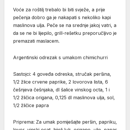
Voće za roštilj trebalo bi biti svježe, a prije
pečenja dobro ga je nakapati s nekoliko kapi
maslinova ulja. Peče se na srednje jakoj vatri, a
da se ne bi lijepilo, grill-rešetku preporučljivo je
premazati maslacem.
Argentinski odrezak s umakom chimichurri
Sastojci: 4 goveđa odreska, stručak peršina,
1/2 žlice crvene paprike, 2 lovorova lista, 6
češnjeva češnjaka, dl šalice vinskog octa, 1 i
1/2 žličica origana, 0,125 dl maslinova ulja, sol,
1/2 žličice papra
Priprema: Za umak pomiješajte peršin, papriku,
lovor, vinski ocat, bijeli luk, origano, ulje, papar