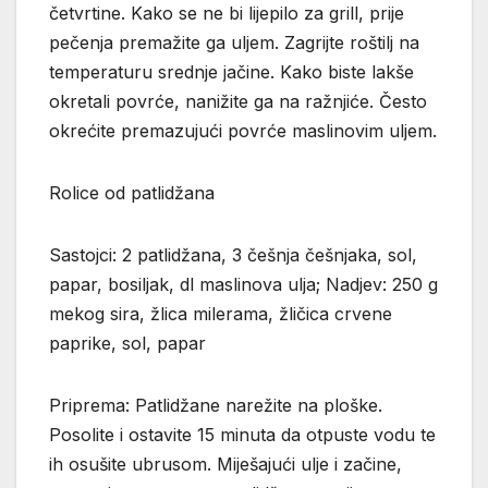
četvrtine. Kako se ne bi lijepilo za grill, prije
pečenja premažite ga uljem. Zagrijte roštilj na
temperaturu srednje jačine. Kako biste lakše
okretali povrće, nanižite ga na ražnjiće. Često
okrećite premazujući povrće maslinovim uljem.
Rolice od patlidžana
Sastojci: 2 patlidžana, 3 češnja češnjaka, sol,
papar, bosiljak, dl maslinova ulja; Nadjev: 250 g
mekog sira, žlica milerama, žličica crvene
paprike, sol, papar
Priprema: Patlidžane narežite na ploške.
Posolite i ostavite 15 minuta da otpuste vodu te
ih osušite ubrusom. Miješajući ulje i začine,