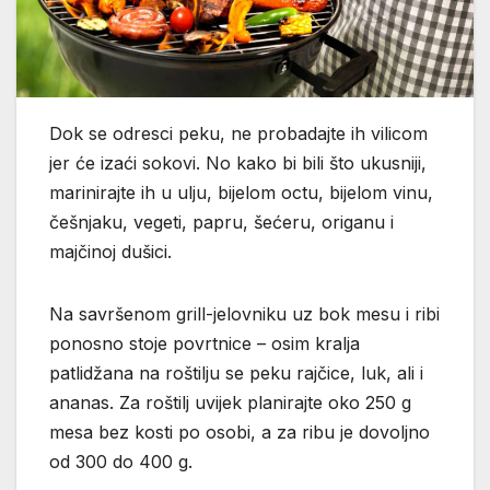
Dok se odresci peku, ne probadajte ih vilicom
jer će izaći sokovi. No kako bi bili što ukusniji,
marinirajte ih u ulju, bijelom octu, bijelom vinu,
češnjaku, vegeti, papru, šećeru, origanu i
majčinoj dušici.
Na savršenom grill-jelovniku uz bok mesu i ribi
ponosno stoje povrtnice – osim kralja
patlidžana na roštilju se peku rajčice, luk, ali i
ananas. Za roštilj uvijek planirajte oko 250 g
mesa bez kosti po osobi, a za ribu je dovoljno
od 300 do 400 g.