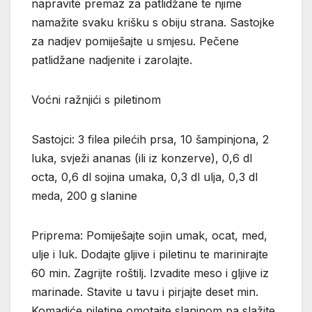
napravite premaz za patlidžane te njime
namažite svaku krišku s obiju strana. Sastojke
za nadjev pomiješajte u smjesu. Pečene
patlidžane nadjenite i zarolajte.
Voćni ražnjići s piletinom
Sastojci: 3 filea pilećih prsa, 10 šampinjona, 2
luka, svježi ananas (ili iz konzerve), 0,6 dl
octa, 0,6 dl sojina umaka, 0,3 dl ulja, 0,3 dl
meda, 200 g slanine
Priprema: Pomiješajte sojin umak, ocat, med,
ulje i luk. Dodajte gljive i piletinu te marinirajte
60 min. Zagrijte roštilj. Izvadite meso i gljive iz
marinade. Stavite u tavu i pirjajte deset min.
Komadiće piletine omotajte slaninom pa slažite