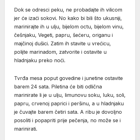
Dok se odresci peku, ne probadajte ih vilicom
jer će izaći sokovi. No kako bi bili što ukusniji,
marinirajte ih u ulju, bijelom octu, bijelom vinu,
češnjaku, Vegeti, papru, šećeru, origanu i
majčinoj dušici. Zatim ih stavite u vrećicu,
polijte marinadom, zatvorite i ostavite u
hladnjaku preko noći.
Tvrđa mesa poput govedine i junetine ostavite
barem 24 sata. Piletina će biti odlična
marinirate li je u ulju, limunovu soku, luku, soli,
papru, crvenoj paprici i peršinu, a u hladnjaku
je čuvajte barem četiri sata. A ribu je dovoljno
posoliti i popapriti prije pečenja, no može se i
marinirati.