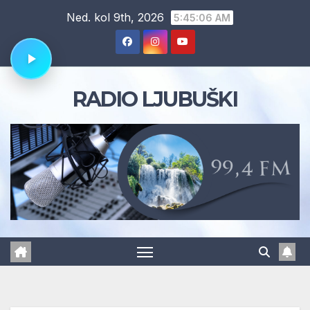
Skip
Ned. kol 9th, 2026
5:45:07 AM
to
content
RADIO LJUBUŠKI