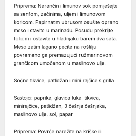
Priprema: Narančin i limunov sok pomiješajte
sa senfom, začinima, uljem i limunovom
koricom. Papirnatim ubrusom osušite oprano
meso i stavite u marinadu. Posudu prekrijte
folijom i ostavite u hladnjaku barem dva sata.
Meso zatim lagano pecite na roštilju
povremeno ga premazujući ružmarinovom
grančicom umočenom u maslinovo ulje.
Sočne tikvice, patlidžan i mini rajčice s grilla
Sastojci: paprika, glavica luka, tikvica,
minirajčice, patlidžan, 3 češnja češnjaka,
maslinovo ulje, sol, papar
Priprema: Povrće narežite na kriške ili