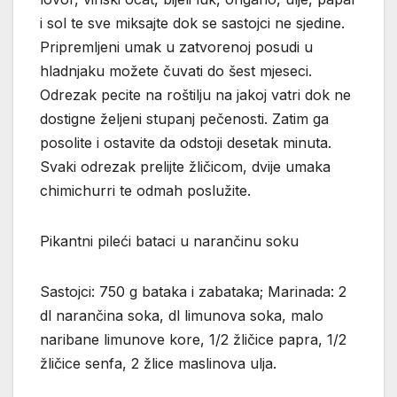
i sol te sve miksajte dok se sastojci ne sjedine.
Pripremljeni umak u zatvorenoj posudi u
hladnjaku možete čuvati do šest mjeseci.
Odrezak pecite na roštilju na jakoj vatri dok ne
dostigne željeni stupanj pečenosti. Zatim ga
posolite i ostavite da odstoji desetak minuta.
Svaki odrezak prelijte žličicom, dvije umaka
chimichurri te odmah poslužite.
Pikantni pileći bataci u narančinu soku
Sastojci: 750 g bataka i zabataka; Marinada: 2
dl narančina soka, dl limunova soka, malo
naribane limunove kore, 1/2 žličice papra, 1/2
žličice senfa, 2 žlice maslinova ulja.