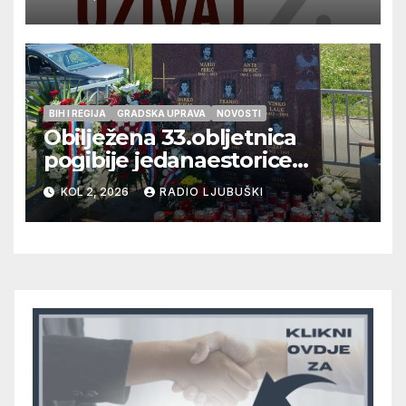
glazbu
BIH I REGIJA
GRADSKA UPRAVA
NOVOSTI
Obilježena 33.obljetnica
pogibije jedanaestorice
ljubuških branitelja
KOL 2, 2026
RADIO LJUBUŠKI