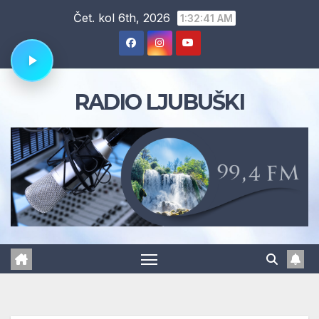
Skip
Čet. kol 6th, 2026
1:32:42 AM
to
content
RADIO LJUBUŠKI