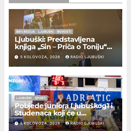
BIH I REGIJA
LJUBUŠKI
NOVOSTI
Ljubuški: Predstavljena
knjiga „Sin – Priča o Toniju“
dr. sc. Zdenka Hercega
5 KOLOVOZA, 2026
RADIO LJUBUŠKI
LJUBUŠKI
ŠPORT
Pobjede juniora Ljubuškog1 i
Studenaca koji će u
međusobnom susretu
5 KOLOVOZA, 2026
RADIO LJUBUŠKI
odlučiti o prvom mjestu u