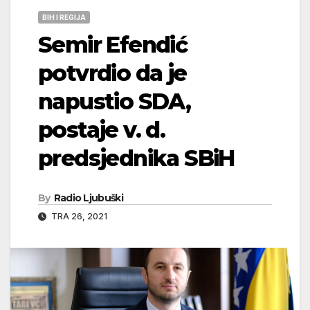
BIH I REGIJA
Semir Efendić
potvrdio da je
napustio SDA,
postaje v. d.
predsjednika SBiH
By
Radio Ljubuški
TRA 26, 2021