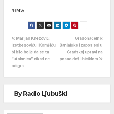
/HMS/
Navigacija
Marijan Knezović:
Gradonačelnik
Izetbegoviću i Komšiću
Banjaluke i zaposleni u
objava
bi bilo bolje da se ta
Gradskoj upravi na
“utakmica” nikad ne
posao došli biciklom
odigra
By
Radio Ljubuški