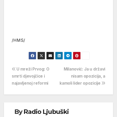
/HMS/
Navigacija
U mreži Prvog: O
Milanović: Ja u državi
smrti djevojčice i
nisam opozicija, a
objava
najavljenoj reformi
kamoli lider opozicije
By
Radio Ljubuški