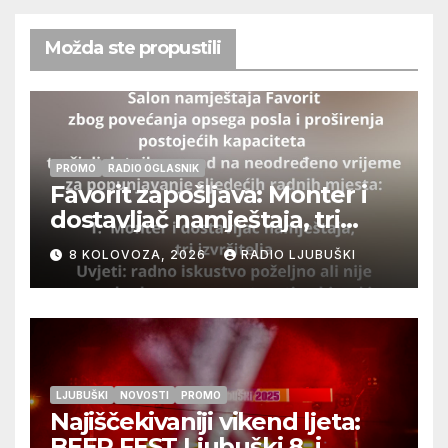
Možda ste propustili
PROMO
RADIO OGLASNIK
Favorit zapošljava: Monter i
dostavljač namještaja, tri
izvršitelja
8 KOLOVOZA, 2026
RADIO LJUBUŠKI
LJUBUŠKI
NOVOSTI
PROMO
Najiščekivaniji vikend ljeta:
BEER FEST Ljubuški 8. i