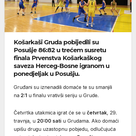
Košarkaši Gruda pobijedili su
Posušje 86:82 u trećem susretu
finala Prvenstva Košarkaškog
saveza Herceg-Bosne igranom u
ponedjeljak u Posušju.
Gruđani su iznenadili domaće te su smanjili
na
2:1
u finalu vrativši seriju u Grude.
Četvrtka utakmica igrat će se u
četvrtak
, 29.
travnja, u
20:00 sati
u Grudama. Ako domaći
upišu drugu uzastopnu pobjedu, odlučujuća