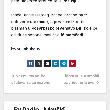
peta utakmica igrat će se u
Posušju
.
Inače, finale Herceg-Bosne igrat se na
tri
dobivene utakmice,
a prvak će izboriti
plasman u
Košarkaško prvenstvo BiH
koje će
od iduće sezone imati čak
16 momčadi
.
Izvor: jabuka.tv
Navigacija
Neum ima velika
Mostar: automobil
očekivanja za sezonu
završio na krovu
objava
By
Radio Ljubuški