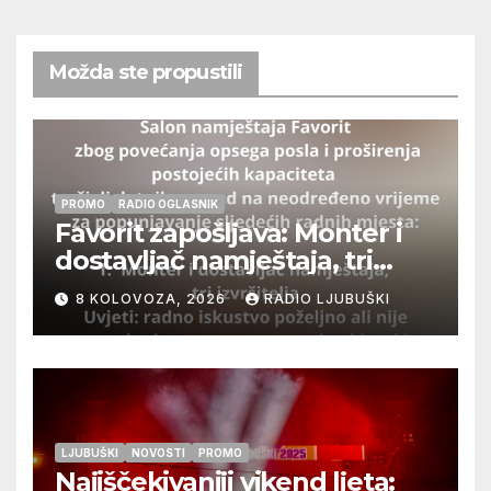
Možda ste propustili
PROMO
RADIO OGLASNIK
Favorit zapošljava: Monter i
dostavljač namještaja, tri
izvršitelja
8 KOLOVOZA, 2026
RADIO LJUBUŠKI
LJUBUŠKI
NOVOSTI
PROMO
Najiščekivaniji vikend ljeta: