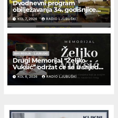
Dvodnevni program
obilježavanja 34. godišnjice
pogibije generala Blaža
KOL 7, 2026
RADIO LJUBUŠKI
Kraljevića i osmorice
pripadnika HOS-a
BIH I REGIJA
LJUBUŠKI
Drugi Memorijal “Željko
Vukšić” održat će se u srijedu
12. kolovoza u Otoku
KOL 6, 2026
RADIO LJUBUŠKI