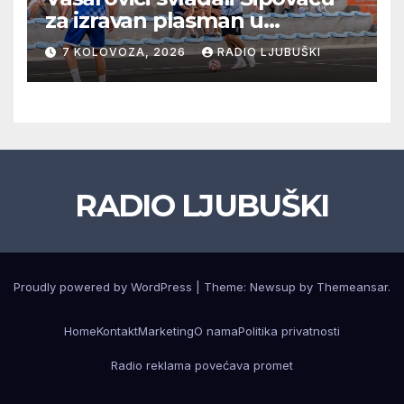
za izravan plasman u
četvrtfinale, Grab izborio
7 KOLOVOZA, 2026
RADIO LJUBUŠKI
prolazak dalje, Klobuk ispao,
večeras počinje četvrtfinale
juniora
RADIO LJUBUŠKI
Proudly powered by WordPress
|
Theme: Newsup by
Themeansar
.
Home
Kontakt
Marketing
O nama
Politika privatnosti
Radio reklama povećava promet