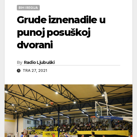
BIH I REGIJA
Grude iznenadile u
punoj posuškoj
dvorani
By
Radio Ljubuški
TRA 27, 2021