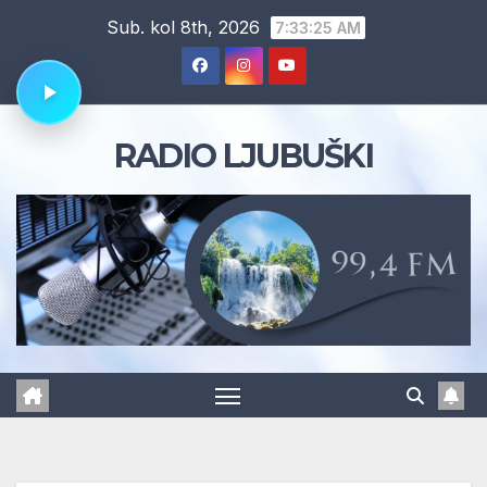
Skip
Sub. kol 8th, 2026
7:33:26 AM
to
content
RADIO LJUBUŠKI