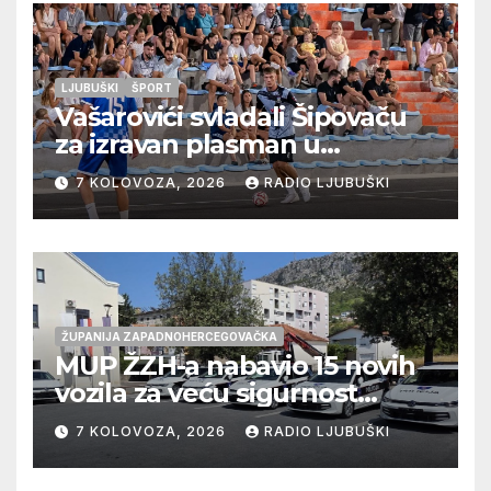
LJUBUŠKI
ŠPORT
Vašarovići svladali Šipovaču
za izravan plasman u
četvrtfinale, Grab izborio
7 KOLOVOZA, 2026
RADIO LJUBUŠKI
prolazak dalje, Klobuk ispao,
večeras počinje četvrtfinale
juniora
ŽUPANIJA ZAPADNOHERCEGOVAČKA
MUP ŽZH-a nabavio 15 novih
vozila za veću sigurnost
građana i učinkovitiji rad
7 KOLOVOZA, 2026
RADIO LJUBUŠKI
policije