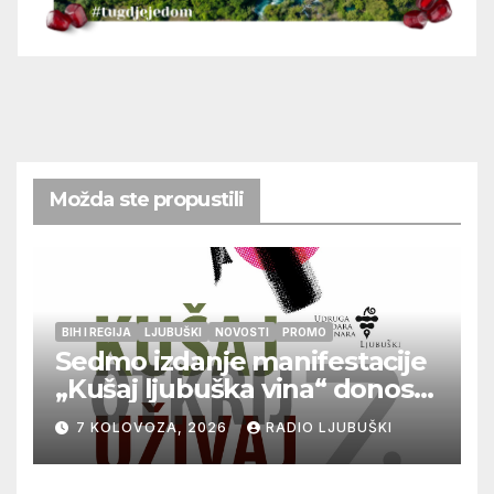
Možda ste propustili
BIH I REGIJA
LJUBUŠKI
NOVOSTI
PROMO
Sedmo izdanje manifestacije
„Kušaj ljubuška vina“ donosi
vrhunska vina, gastronomiju i
7 KOLOVOZA, 2026
RADIO LJUBUŠKI
glazbu