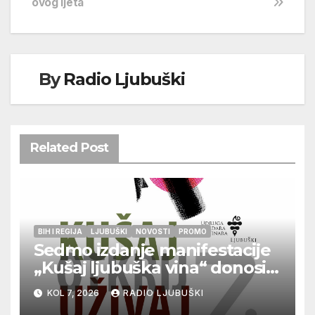
ovog ljeta
By
Radio Ljubuški
Related Post
BIH I REGIJA
LJUBUŠKI
NOVOSTI
PROMO
Sedmo izdanje manifestacije
„Kušaj ljubuška vina“ donosi
vrhunska vina, gastronomiju i
KOL 7, 2026
RADIO LJUBUŠKI
glazbu