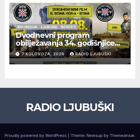
BIH I REGIJA
LJUBUŠKI
NOVOSTI
Dvodnevni program
obilježavanja 34. godišnjice
pogibije generala Blaža
7 KOLOVOZA, 2026
RADIO LJUBUŠKI
Kraljevića i osmorice
pripadnika HOS-a
RADIO LJUBUŠKI
Proudly powered by WordPress
|
Theme: Newsup by
Themeansar
.