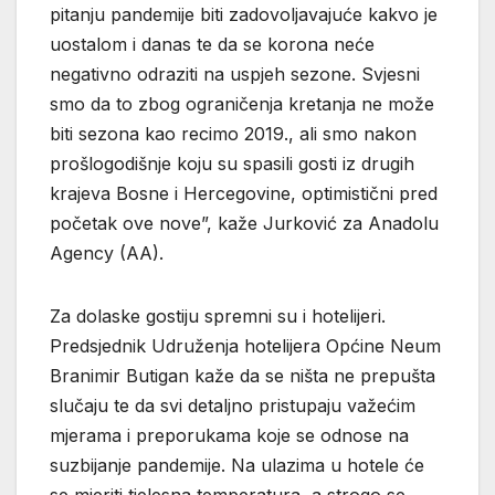
pitanju pandemije biti zadovoljavajuće kakvo je
uostalom i danas te da se korona neće
negativno odraziti na uspjeh sezone. Svjesni
smo da to zbog ograničenja kretanja ne može
biti sezona kao recimo 2019., ali smo nakon
prošlogodišnje koju su spasili gosti iz drugih
krajeva Bosne i Hercegovine, optimistični pred
početak ove nove”, kaže Jurković za Anadolu
Agency (AA).
Za dolaske gostiju spremni su i hotelijeri.
Predsjednik Udruženja hotelijera Općine Neum
Branimir Butigan kaže da se ništa ne prepušta
slučaju te da svi detaljno pristupaju važećim
mjerama i preporukama koje se odnose na
suzbijanje pandemije. Na ulazima u hotele će
se mjeriti tjelesna temperatura, a strogo se