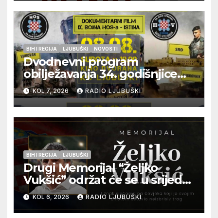
BIH I REGIJA
LJUBUŠKI
NOVOSTI
Dvodnevni program
obilježavanja 34. godišnjice
pogibije generala Blaža
KOL 7, 2026
RADIO LJUBUŠKI
Kraljevića i osmorice
pripadnika HOS-a
BIH I REGIJA
LJUBUŠKI
Drugi Memorijal “Željko
Vukšić” održat će se u srijedu
12. kolovoza u Otoku
KOL 6, 2026
RADIO LJUBUŠKI