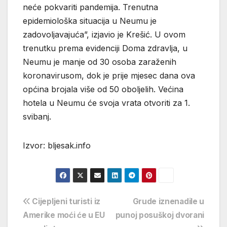
neće pokvariti pandemija. Trenutna
epidemiološka situacija u Neumu je
zadovoljavajuća”, izjavio je Krešić. U ovom
trenutku prema evidenciji Doma zdravlja, u
Neumu je manje od 30 osoba zaraženih
koronavirusom, dok je prije mjesec dana ova
općina brojala više od 50 oboljelih. Većina
hotela u Neumu će svoja vrata otvoriti za 1.
svibanj.
Izvor: bljesak.info
Navigacija
Cijepljeni turisti iz
Grude iznenadile u
Amerike moći će u EU
punoj posuškoj dvorani
objava