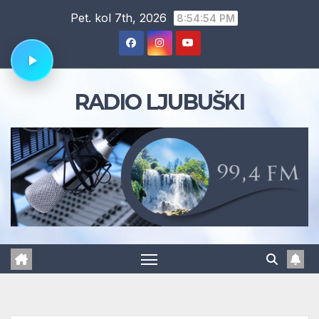
Skip
Pet. kol 7th, 2026
8:54:54 PM
to
content
RADIO LJUBUŠKI