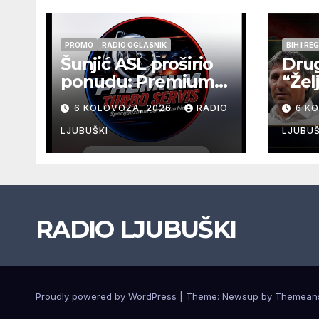
PROMO
RADIO OGLASNIK
BIH I RE
Šunjić ASL proširio
Drug
ponudu: Premium
“Žel
Turbo Servis sada
održ
6 KOLOVOZA, 2026
RADIO
6 K
na jednoj adresi u
srij
Ljubuškom
u O
LJUBUŠKI
LJUBUŠ
RADIO LJUBUŠKI
Proudly powered by WordPress
|
Theme: Newsup by
Themean