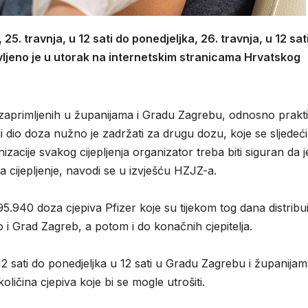
25. travnja, u 12 sati do ponedjeljka, 26. travnja, u 12 sat
vljeno je u utorak na internetskim stranicama Hrvatskog
 zaprimljenih u županijama i Gradu Zagrebu, odnosno prakti
ji dio doza nužno je zadržati za drugu dozu, koje se sljedeć
izacije svakog cijepljenja organizator treba biti siguran da j
cijepljenje, navodi se u izvješću HZJZ-a.
 95.940 doza cjepiva Pfizer koje su tijekom tog dana distribu
 i Grad Zagreb, a potom i do konačnih cjepitelja.
2 sati do ponedjeljka u 12 sati u Gradu Zagrebu i županija
oličina cjepiva koje bi se mogle utrošiti.