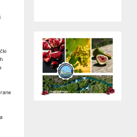
i
čki
ih
e
irane
ma