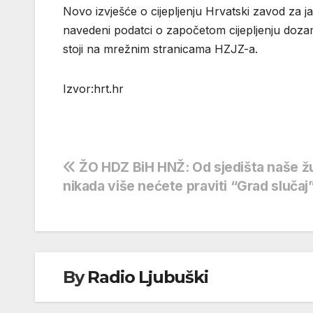
Novo izvješće o cijepljenju Hrvatski zavod za ja
navedeni podatci o započetom cijepljenju dozama
stoji na mrežnim stranicama HZJZ-a.
Izvor:hrt.hr
Navigacija
ŽO HDZ BiH HNŽ: Od sjedišta naše ž
nikada više nećete praviti “Grad slučaj
objava
By
Radio Ljubuški