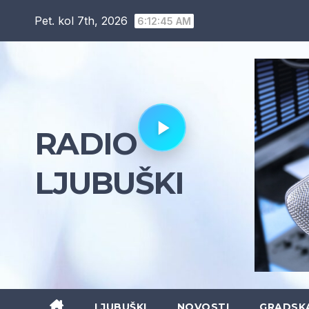
Skip
Pet. kol 7th, 2026
6:12:46 AM
to
content
RADIO
LJUBUŠKI
LJUBUŠKI
NOVOSTI
GRADSK