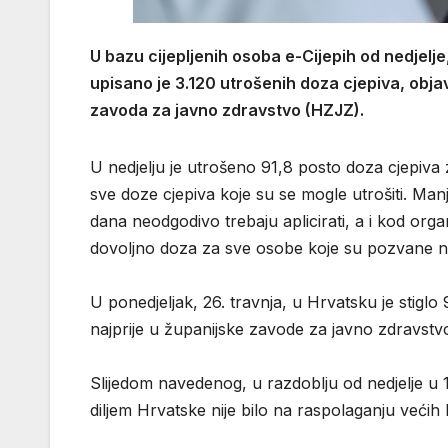
U bazu cijepljenih osoba e-Cijepih od nedjelje, 
upisano je 3.120 utrošenih doza cjepiva, obja
zavoda za javno zdravstvo (HZJZ).
U nedjelju je utrošeno 91,8 posto doza cjepiva
sve doze cjepiva koje su se mogle utrošiti. Man
dana neodgodivo trebaju aplicirati, a i kod organ
dovoljno doza za sve osobe koje su pozvane na 
U ponedjeljak, 26. travnja, u Hrvatsku je stiglo
najprije u županijske zavode za javno zdravstvo
Slijedom navedenog, u razdoblju od nedjelje u 1
diljem Hrvatske nije bilo na raspolaganju većih k