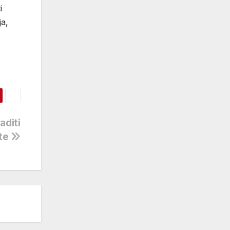
i
ja,
aditi
nte