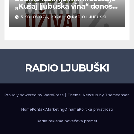
„Kušaj ljubuška vina“ donosi
vrhunska vina, gastronomiju i
5 KOLOVOZA, 2026
RADIO LJUBUŠKI
glazbu
RADIO LJUBUŠKI
Proudly powered by WordPress
|
Theme: Newsup by
Themeansar
.
Home
Kontakt
Marketing
O nama
Politika privatnosti
Radio reklama povećava promet