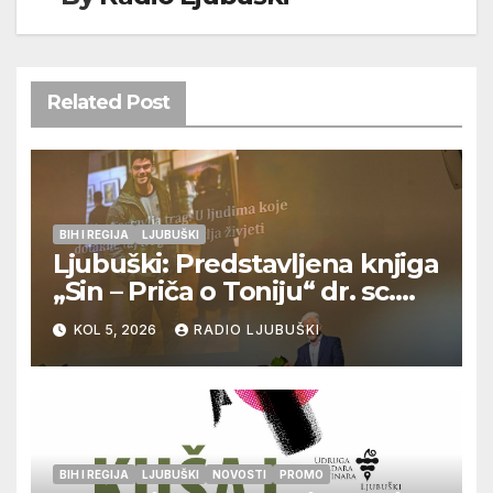
Related Post
BIH I REGIJA
LJUBUŠKI
Ljubuški: Predstavljena knjiga
„Sin – Priča o Toniju“ dr. sc.
Zdenka Hercega
KOL 5, 2026
RADIO LJUBUŠKI
BIH I REGIJA
LJUBUŠKI
NOVOSTI
PROMO