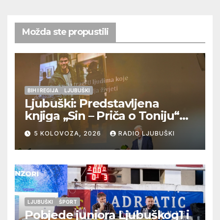
Možda ste propustili
BIH I REGIJA
LJUBUŠKI
Ljubuški: Predstavljena
knjiga „Sin – Priča o Toniju“
dr. sc. Zdenka Hercega
5 KOLOVOZA, 2026
RADIO LJUBUŠKI
LJUBUŠKI
ŠPORT
Pobjede juniora Ljubuškog1 i