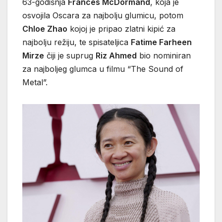
63-godišnja
Frances McDormand
, koja je
osvojila Oscara za najbolju glumicu, potom
Chloe Zhao
kojoj je pripao zlatni kipić za
najbolju režiju, te spisateljica
Fatime Farheen
Mirze
čiji je suprug
Riz Ahmed
bio nominiran
za najboljeg glumca u filmu “The Sound of
Metal”.