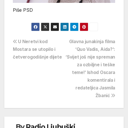
Piše PSD
Navigacija
U Neretvi kod
Glavna junakinja filma
Mostara se utopilo i
‘Quo Vadis, Aida?‘:
objava
četverogodišnje dijete
‘Svijet još nije spreman
za ozbiljne i teške
teme!‘ Ishod Oscara
komentirala i
redateljica Jasmila
Žbanić
By
Radio Ljubuški