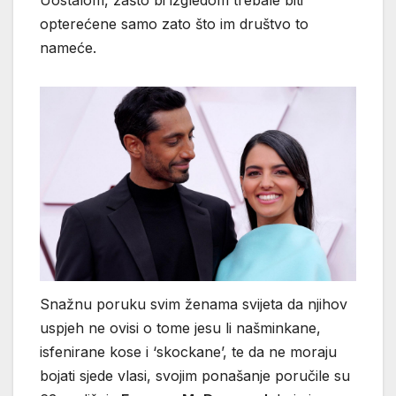
Uostalom, zašto bi izgledom trebale biti
opterećene samo zato što im društvo to
nameće.
Snažnu poruku svim ženama svijeta da njihov
uspjeh ne ovisi o tome jesu li našminkane,
isfenirane kose i ‘skockane’, te da ne moraju
bojati sjede vlasi, svojim ponašanje poručile su