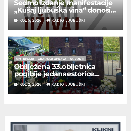
Sedmo izdanje manifestacije
„Kušaj ljubuška vina“ donosi
vrhunska vina, gastronomiju i
KOL 5, 2026
RADIO LJUBUŠKI
glazbu
BIH I REGIJA
GRADSKA UPRAVA
NOVOSTI
Obilježena 33.obljetnica
pogibije jedanaestorice
ljubuških branitelja
KOL 2, 2026
RADIO LJUBUŠKI