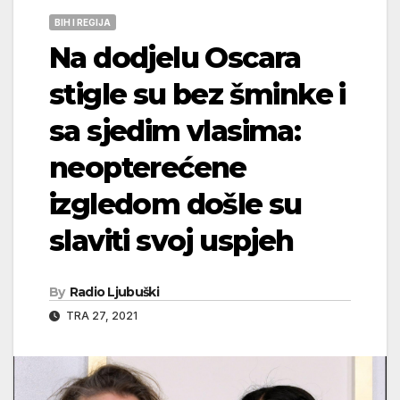
BIH I REGIJA
Na dodjelu Oscara
stigle su bez šminke i
sa sjedim vlasima:
neopterećene
izgledom došle su
slaviti svoj uspjeh
By
Radio Ljubuški
TRA 27, 2021