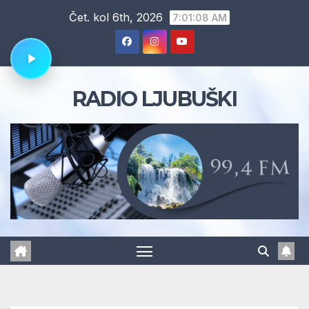
Skip
Čet. kol 6th, 2026
7:01:09 AM
to
content
RADIO LJUBUŠKI