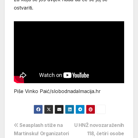
ostvariti.
Piše Vinko Paić/slobodnadalmacija.hr
Navigacija
Seasplash stiže na
U HNŽ novozaraženih
Martinsku! Organizatori
118, četiri osobe