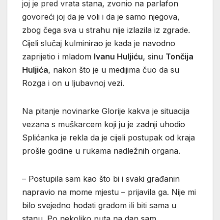
joj je pred vrata stana, zvonio na parlafon
govoreći joj da je voli i da je samo njegova,
zbog čega sva u strahu nije izlazila iz zgrade.
Cijeli slučaj kulminirao je kada je navodno
zaprijetio i mladom
Ivanu Huljiću
, sinu
Tončija
Huljića
, nakon što je u medijima čuo da su
Rozga i on u ljubavnoj vezi.
Na pitanje novinarke Glorije kakva je situacija
vezana s muškarcem koji ju je zadnji uhodio
Splićanka je rekla da je cijeli postupak od kraja
prošle godine u rukama nadležnih organa.
– Postupila sam kao što bi i svaki građanin
napravio na mome mjestu – prijavila ga. Nije mi
bilo svejedno hodati gradom ili biti sama u
stanu. Po nekoliko puta na dan sam