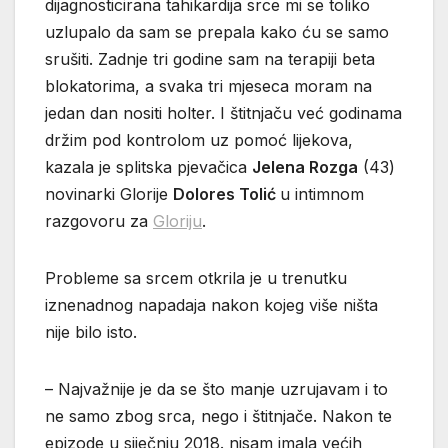
dijagnosticirana tahikardija srce mi se toliko
uzlupalo da sam se prepala kako ću se samo
srušiti. Zadnje tri godine sam na terapiji beta
blokatorima, a svaka tri mjeseca moram na
jedan dan nositi holter. I štitnjaču već godinama
držim pod kontrolom uz pomoć lijekova,
kazala je splitska pjevačica
Jelena Rozga
(43)
novinarki Glorije
Dolores Tolić
u intimnom
razgovoru za
Gloriju
.
Probleme sa srcem otkrila je u trenutku
iznenadnog napadaja nakon kojeg više ništa
nije bilo isto.
– Najvažnije je da se što manje uzrujavam i to
ne samo zbog srca, nego i štitnjače. Nakon te
epizode u siječnju 2018. nisam imala većih