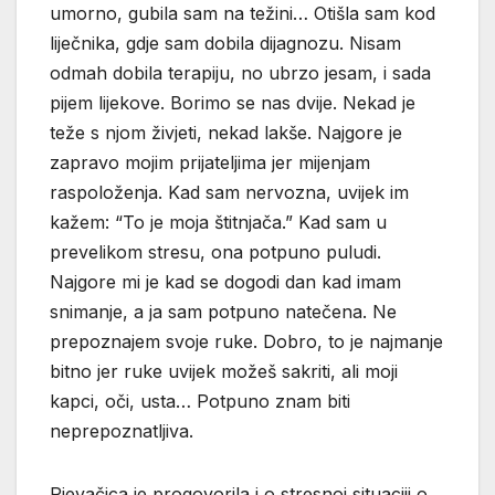
umorno, gubila sam na težini… Otišla sam kod
liječnika, gdje sam dobila dijagnozu. Nisam
odmah dobila terapiju, no ubrzo jesam, i sada
pijem lijekove. Borimo se nas dvije. Nekad je
teže s njom živjeti, nekad lakše. Najgore je
zapravo mojim prijateljima jer mijenjam
raspoloženja. Kad sam nervozna, uvijek im
kažem: “To je moja štitnjača.” Kad sam u
prevelikom stresu, ona potpuno puludi.
Najgore mi je kad se dogodi dan kad imam
snimanje, a ja sam potpuno natečena. Ne
prepoznajem svoje ruke. Dobro, to je najmanje
bitno jer ruke uvijek možeš sakriti, ali moji
kapci, oči, usta… Potpuno znam biti
neprepoznatljiva.
Pjevačica je progovorila i o stresnoj situaciji o