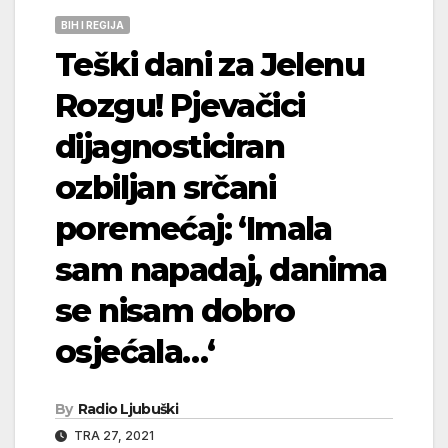
BIH I REGIJA
Teški dani za Jelenu
Rozgu! Pjevačici
dijagnosticiran
ozbiljan srčani
poremećaj: ‘Imala
sam napadaj, danima
se nisam dobro
osjećala…‘
By
Radio Ljubuški
TRA 27, 2021