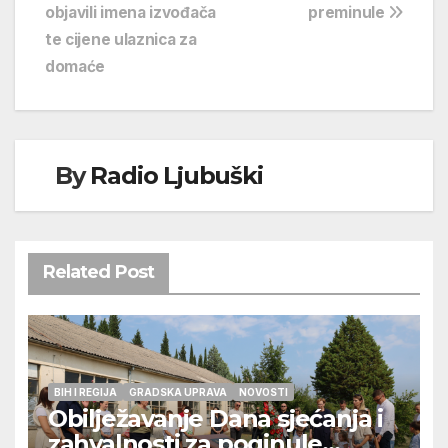
objava
objavili imena izvođača
preminule
te cijene ulaznica za
domaće
By
Radio Ljubuški
Related Post
BIH I REGIJA
GRADSKA UPRAVA
NOVOSTI
Obilježavanje Dana sjećanja i
zahvalnosti za poginule