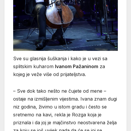
Sve su glasnija šuškanja i kako je u vezi sa
splitskim kuharom
Ivanom Pažaninom
za
kojeg je veže više od prijateljstva.
– Sve dok tako nešto ne čujete od mene –
ostaje na izmišljenim vijestima. Ivana znam dugi
niz godina, živimo u istom gradu i često se
sretnemo na kavi, rekla je Rozga koja je
priznala i da joj je majčinstvo neostvarena želja
za koju se još uvijek nada da će se joj se