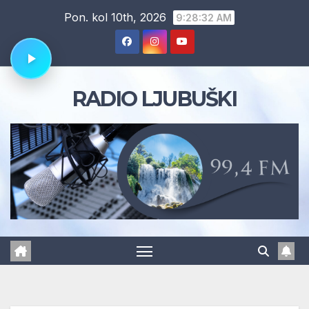
Skip
Pon. kol 10th, 2026
9:28:33 AM
to
content
RADIO LJUBUŠKI