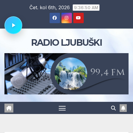
Skip
Čet. kol 6th, 2026
9:36:51 AM
to
content
RADIO LJUBUŠKI