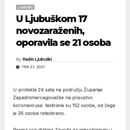
LJUBUŠKI
U Ljubuškom 17
novozaraženih,
oporavila se 21 osoba
By
Radio Ljubuški
TRA 27, 2021
U protekla 24 sata na području Županije
Zapadnohercegovačke na prisustvo
koronavirusa testirane su 152 osobe, od čega
je 26 osoba retestirano.
Prema rezultatima Zavoda za mikrobiologiju i