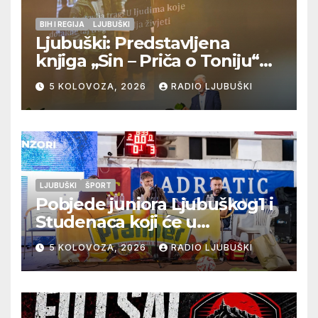
BIH I REGIJA
LJUBUŠKI
Ljubuški: Predstavljena
knjiga „Sin – Priča o Toniju“
dr. sc. Zdenka Hercega
5 KOLOVOZA, 2026
RADIO LJUBUŠKI
LJUBUŠKI
ŠPORT
Pobjede juniora Ljubuškog1 i
Studenaca koji će u
međusobnom susretu
5 KOLOVOZA, 2026
RADIO LJUBUŠKI
odlučiti o prvom mjestu u
skupini “A”, seniori Teskere
upisali treću pobjedu,
Radišići “otpali”, a Humac se