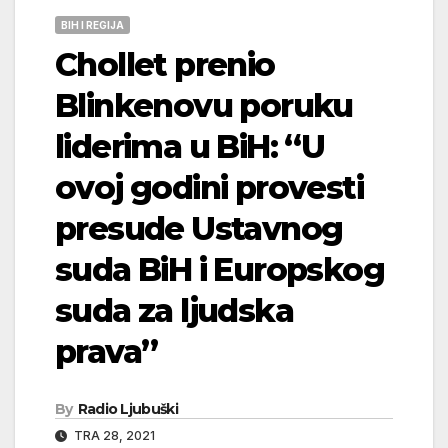
BIH I REGIJA
Chollet prenio
Blinkenovu poruku
liderima u BiH: “U
ovoj godini provesti
presude Ustavnog
suda BiH i Europskog
suda za ljudska
prava”
By
Radio Ljubuški
TRA 28, 2021