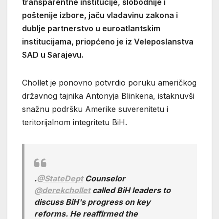
transparentne institucije, slobodnije i
poštenije izbore, jaču vladavinu zakona i
dublje partnerstvo u euroatlantskim
institucijama, priopćeno je iz Veleposlanstva
SAD u Sarajevu.
Chollet je ponovno potvrdio poruku američkog
državnog tajnika Antonyja Blinkena, istaknuvši
snažnu podršku Amerike suverenitetu i
teritorijalnom integritetu BiH.
.
@StateDept
Counselor
@derekchollet
called BiH leaders to
discuss BiH's progress on key
reforms. He reaffirmed the