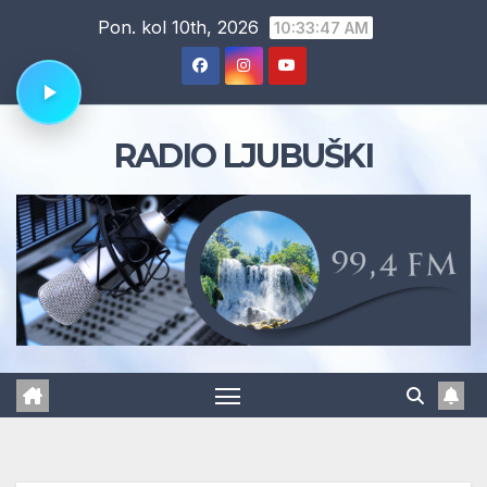
Skip
Pon. kol 10th, 2026
10:33:48 AM
to
content
RADIO LJUBUŠKI