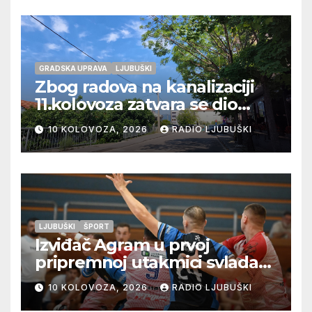
GRADSKA UPRAVA
LJUBUŠKI
Zbog radova na kanalizaciji
11.kolovoza zatvara se dio
ulice Petra Barbarića
10 KOLOVOZA, 2026
RADIO LJUBUŠKI
LJUBUŠKI
ŠPORT
Izviđač Agram u prvoj
pripremnoj utakmici svladao
Metković Zalom 37:32
10 KOLOVOZA, 2026
RADIO LJUBUŠKI