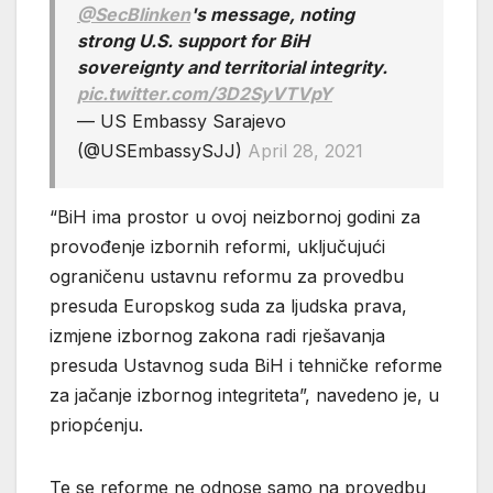
@SecBlinken
's message, noting
strong U.S. support for BiH
sovereignty and territorial integrity.
pic.twitter.com/3D2SyVTVpY
— US Embassy Sarajevo
(@USEmbassySJJ)
April 28, 2021
“BiH ima prostor u ovoj neizbornoj godini za
provođenje izbornih reformi, uključujući
ograničenu ustavnu reformu za provedbu
presuda Europskog suda za ljudska prava,
izmjene izbornog zakona radi rješavanja
presuda Ustavnog suda BiH i tehničke reforme
za jačanje izbornog integriteta”, navedeno je, u
priopćenju.
Te se reforme ne odnose samo na provedbu