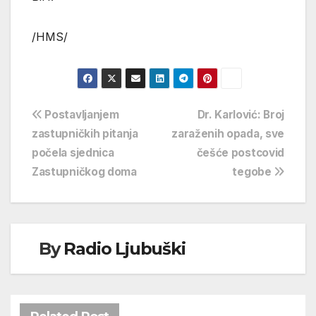
/HMS/
Navigacija
Postavljanjem
Dr. Karlović: Broj
zastupničkih pitanja
zaraženih opada, sve
objava
počela sjednica
češće postcovid
Zastupničkog doma
tegobe
By
Radio Ljubuški