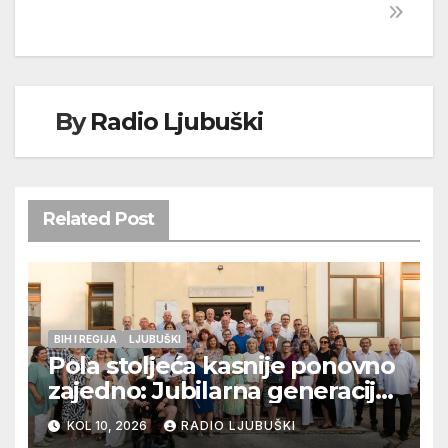
By
Radio Ljubuški
Related Post
BIH I REGIJA
LJUBUŠKI
Pola stoljeća kasnije ponovno
zajedno: Jubilarna generacija
Gimnazije Ljubuški proslavila
KOL 10, 2026
RADIO LJUBUŠKI
50 godina mature