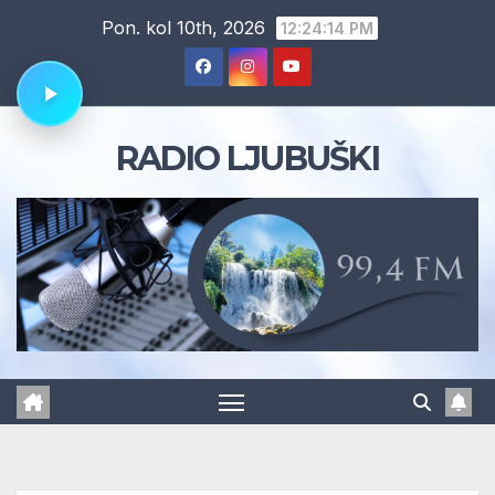
Skip
Pon. kol 10th, 2026
12:24:15 PM
to
content
RADIO LJUBUŠKI