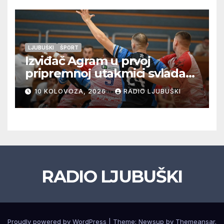
LJUBUŠKI
ŠPORT
Izviđač Agram u prvoj
pripremnoj utakmici svladao
Metković Zalmo 37:32
10 KOLOVOZA, 2026
RADIO LJUBUŠKI
RADIO LJUBUŠKI
Proudly powered by WordPress
|
Theme: Newsup by
Themeansar
.