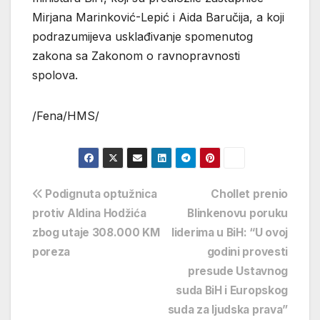
Mirjana Marinković-Lepić i Aida Baručija, a koji
podrazumijeva usklađivanje spomenutog
zakona sa Zakonom o ravnopravnosti
spolova.
/Fena/HMS/
Navigacija
Podignuta optužnica
Chollet prenio
protiv Aldina Hodžića
Blinkenovu poruku
objava
zbog utaje 308.000 KM
liderima u BiH: “U ovoj
poreza
godini provesti
presude Ustavnog
suda BiH i Europskog
suda za ljudska prava”