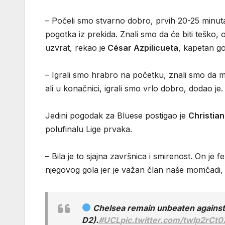
– Počeli smo stvarno dobro, prvih 20-25 minuta
pogotka iz prekida. Znali smo da će biti teško,
uzvrat, rekao je
César Azpilicueta
, kapetan go
– Igrali smo hrabro na početku, znali smo da m
ali u konačnici, igrali smo vrlo dobro, dodao je.
Jedini pogodak za Bluese postigao je
Christian
polufinalu Lige prvaka.
– Bila je to sjajna završnica i smirenost. On je
njegovog gola jer je važan član naše momčadi, 
Chelsea remain unbeaten against
D2).
#UCL
pic.twitter.com/twlp2rCt0