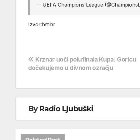
— UEFA Champions League (@Champions
Izvor:hrt.hr
Navigacija
Krznar uoči polufinala Kupa: Goricu
dočekujemo u divnom ozračju
objava
By
Radio Ljubuški
Related Post