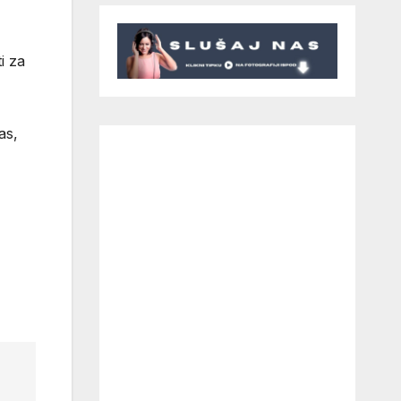
i za
as,