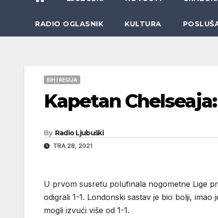
RADIO OGLASNIK
KULTURA
POSLUŠ
BIH I REGIJA
Kapetan Chelseaja: 
By
Radio Ljubuški
TRA 28, 2021
U prvom susretu polufinala nogometne Lige prv
odigrali 1-1. Londonski sastav je bio bolji, imao j
mogli izvući više od 1-1.