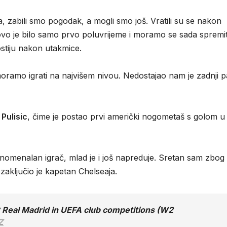
, zabili smo pogodak, a mogli smo još. Vratili su se nakon
 ovo je bilo samo prvo poluvrijeme i moramo se sada spremit
stiju nakon utakmice.
oramo igrati na najvišem nivou. Nedostajao nam je zadnji p
 Pulisic
, čime je postao prvi američki nogometaš s golom u
 fenomenalan igrač, mlad je i još napreduje. Sretan sam zbog
zaključio je kapetan Chelseaja.
 Real Madrid in UEFA club competitions (W2
Z