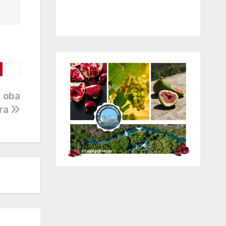
u oba
ra