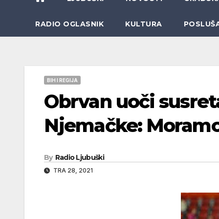
RADIO OGLASNIK
KULTURA
POSLUŠ
BIH I REGIJA
Obrvan uoči susre
Njemačke: Moramo ra
By
Radio Ljubuški
TRA 28, 2021