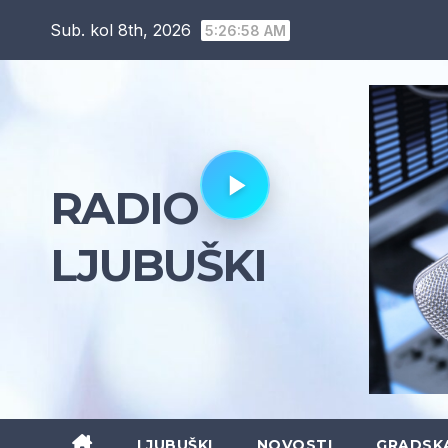
Skip
Sub. kol 8th, 2026
5:26:59 AM
to
content
RADIO
LJUBUŠKI
LJUBUŠKI
NOVOSTI
GRADSK