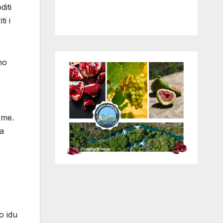
iti
i i
no
ome.
da
o idu