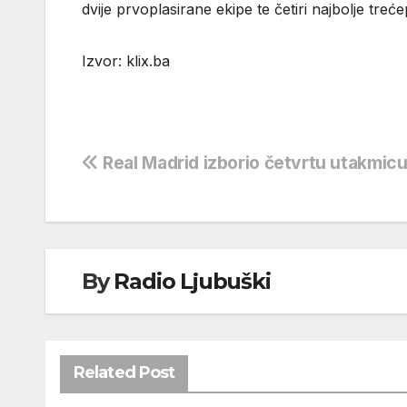
dvije prvoplasirane ekipe te četiri najbolje tre
Izvor: klix.ba
Navigacija
Real Madrid izborio četvrtu utakmic
objava
By
Radio Ljubuški
Related Post