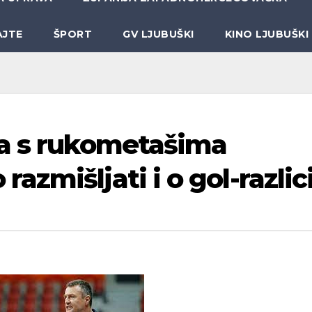
AJTE
ŠPORT
GV LJUBUŠKI
KINO LJUBUŠKI
ta s rukometašima
zmišljati i o gol-razlic