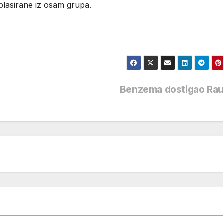
ćeplasirane iz osam grupa.
u
Benzema dostigao Ra