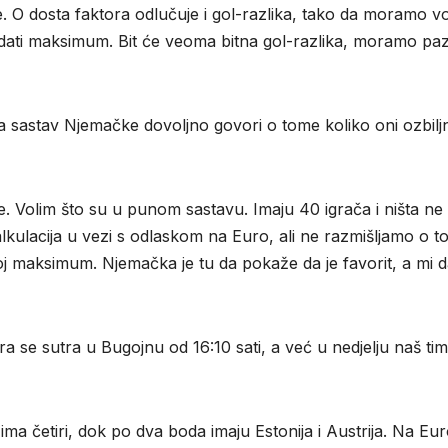
O dosta faktora odlučuje i gol-razlika, tako da moramo vod
dati maksimum. Bit će veoma bitna gol-razlika, moramo pazit
a sastav Njemačke dovoljno govori o tome koliko oni ozbilj
e. Volim što su u punom sastavu. Imaju 40 igrača i ništa ne
lkulacija u vezi s odlaskom na Euro, ali ne razmišljamo o t
j maksimum. Njemačka je tu da pokaže da je favorit, a mi 
 se sutra u Bugojnu od 16:10 sati, a već u nedjelju naš tim
ma četiri, dok po dva boda imaju Estonija i Austrija. Na Eur