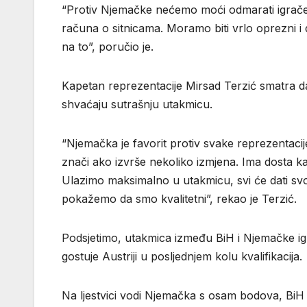
“Protiv Njemačke nećemo moći odmarati igrače. 
računa o sitnicama. Moramo biti vrlo oprezni i 
na to”, poručio je.
Kapetan reprezentacije Mirsad Terzić smatra d
shvaćaju sutrašnju utakmicu.
“Njemačka je favorit protiv svake reprezentacij
znači ako izvrše nekoliko izmjena. Ima dosta ka
Ulazimo maksimalno u utakmicu, svi će dati svo
pokažemo da smo kvalitetni”, rekao je Terzić.
Podsjetimo, utakmica između BiH i Njemačke igra
gostuje Austriji u posljednjem kolu kvalifikacija.
Na ljestvici vodi Njemačka s osam bodova, BiH i