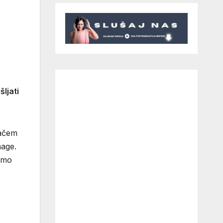
ljati
jačem
nage.
samo