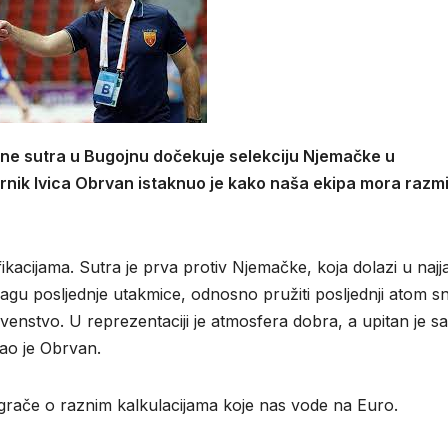
ne sutra u Bugojnu dočekuje selekciju Njemačke u
rnik Ivica Obrvan istaknuo je kako naša ekipa mora razmiš
ikacijama. Sutra je prva protiv Njemačke, koja dolazi u naj
 tragu posljednje utakmice, odnosno pružiti posljednji atom s
venstvo. U reprezentaciji je atmosfera dobra, a upitan je 
kao je Obrvan.
igrače o raznim kalkulacijama koje nas vode na Euro.