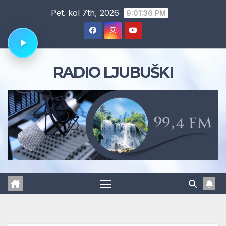
Skip
Pet. kol 7th, 2026
9:01:37 PM
to
content
RADIO LJUBUŠKI