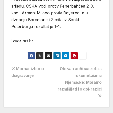
srijedu. CSKA vodi protiv Fenerbahčea 2-0,
kao i Armani Milano protiv Bayerna, a u
dvoboju Barcelone i Zenita iz Sankt
Peterburga rezultat je 1-1.
Izvor:hrt.hr
Navigacija
Mornar izborio
Obrvan uoči susreta s
doigravanje
rukometašima
objava
Njemačke: Moramo
razmišljati i o gol-razlici