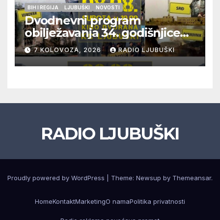
BIH I REGIJA
LJUBUŠKI
NOVOSTI
Dvodnevni program
obilježavanja 34. godišnjice
pogibije generala Blaža
7 KOLOVOZA, 2026
RADIO LJUBUŠKI
Kraljevića i osmorice
pripadnika HOS-a
RADIO LJUBUŠKI
Proudly powered by WordPress
|
Theme: Newsup by
Themeansar
.
Home
Kontakt
Marketing
O nama
Politika privatnosti