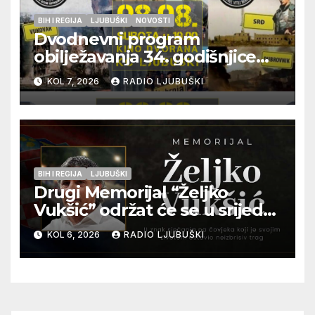
BIH I REGIJA
LJUBUŠKI
NOVOSTI
Dvodnevni program
obilježavanja 34. godišnjice
pogibije generala Blaža
KOL 7, 2026
RADIO LJUBUŠKI
Kraljevića i osmorice
pripadnika HOS-a
BIH I REGIJA
LJUBUŠKI
Drugi Memorijal “Željko
Vukšić” održat će se u srijedu
12. kolovoza u Otoku
KOL 6, 2026
RADIO LJUBUŠKI