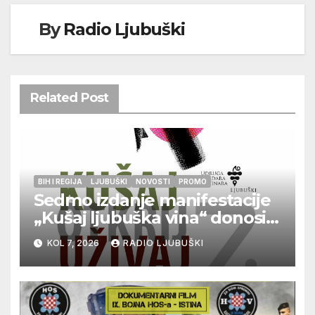
By
Radio Ljubuški
Related Post
BIH I REGIJA
LJUBUŠKI
NOVOSTI
PROMO
Sedmo izdanje manifestacije
„Kušaj ljubuška vina“ donosi
vrhunska vina, gastronomiju i
KOL 7, 2026
RADIO LJUBUŠKI
glazbu