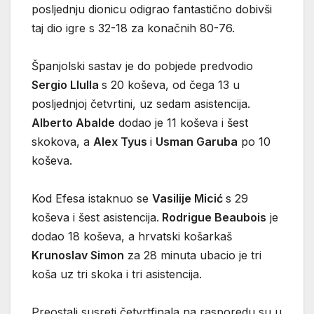
posljednju dionicu odigrao fantastično dobivši
taj dio igre s 32-18 za konačnih 80-76.
Španjolski sastav je do pobjede predvodio
Sergio Llulla
s 20 koševa, od čega 13 u
posljednjoj četvrtini, uz sedam asistencija.
Alberto Abalde
dodao je 11 koševa i šest
skokova, a
Alex Tyus
i
Usman Garuba
po 10
koševa.
Kod Efesa istaknuo se
Vasilije Micić
s 29
koševa i šest asistencija.
Rodrigue Beaubois
je
dodao 18 koševa, a hrvatski košarkaš
Krunoslav Simon
za 28 minuta ubacio je tri
koša uz tri skoka i tri asistencija.
Preostali susreti četvrtfinala na rasporedu su u