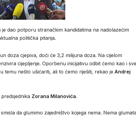
u je dao potporu stranačkim kandidatima na nadolazećim
ktualna politička pitanja.
lijun doza cjepiva, doći će 3,2 milijuna doza. Na cijelom
ivira cijepljenje. Oporbenu inicijativu odbit ćemo kao i sv
temu nešto ušićariti, ali to ćemo riješiti, rekao je
Andrej
 predsjednika
Zorana Milanovića
.
 smisla da glumimo zajedništvo kojega nema. Nema glumata