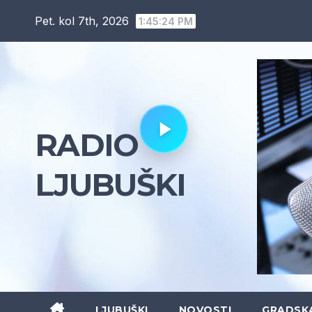
Skip
Pet. kol 7th, 2026
1:45:25 PM
to
content
RADIO
LJUBUŠKI
LJUBUŠKI
NOVOSTI
GRADSK