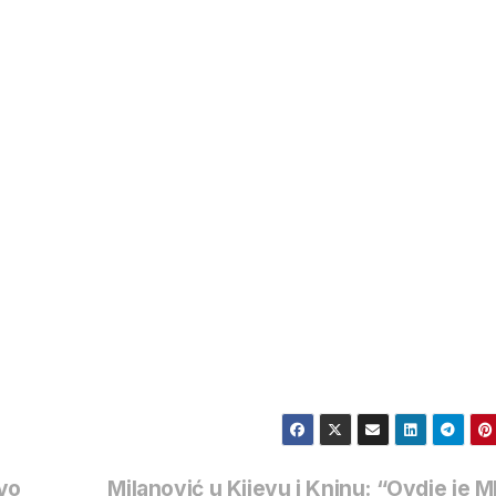
vo
Milanović u Kijevu i Kninu: “Ovdje je M