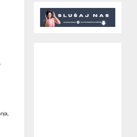
e
nja,