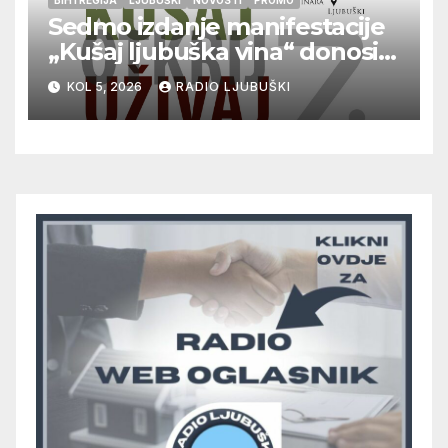
Sedmo izdanje manifestacije
„Kušaj ljubuška vina“ donosi
vrhunska vina, gastronomiju i
KOL 5, 2026
RADIO LJUBUŠKI
glazbu