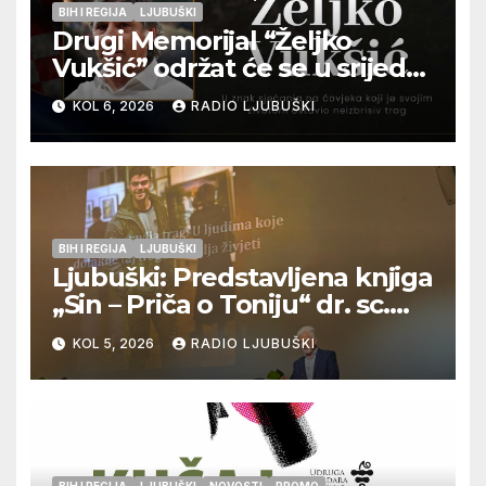
BIH I REGIJA
LJUBUŠKI
Drugi Memorijal “Željko
Vukšić” održat će se u srijedu
12. kolovoza u Otoku
KOL 6, 2026
RADIO LJUBUŠKI
BIH I REGIJA
LJUBUŠKI
Ljubuški: Predstavljena knjiga
„Sin – Priča o Toniju“ dr. sc.
Zdenka Hercega
KOL 5, 2026
RADIO LJUBUŠKI
BIH I REGIJA
LJUBUŠKI
NOVOSTI
PROMO