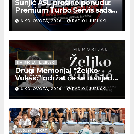
Šunjić ASL proširio ponudu:
Premium Turbo Servis sada
na jednoj adresi u Ljubuškom
6 KOLOVOZA, 2026
RADIO LJUBUŠKI
BIH I REGIJA
LJUBUŠKI
Drugi Memorijal “Željko
Vukšić” održat će se u srijedu
12. kolovoza u Otoku
6 KOLOVOZA, 2026
RADIO LJUBUŠKI
LJUBUŠKI
ŠPORT