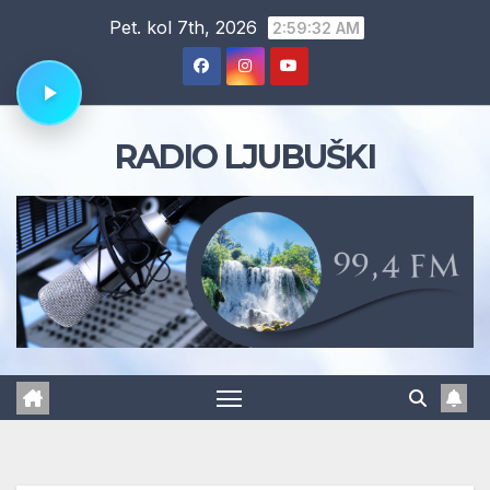
Skip
Pet. kol 7th, 2026
2:59:32 AM
to
content
RADIO LJUBUŠKI