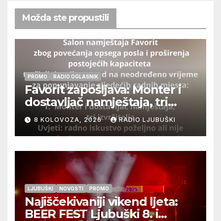
Možda ste propustili
PROMO
RADIO OGLASNIK
Favorit zapošljava: Monter i
dostavljač namještaja, tri
izvršitelja
8 KOLOVOZA, 2026
RADIO LJUBUŠKI
LJUBUŠKI
NOVOSTI
PROMO
Najiščekivaniji vikend ljeta:
BEER FEST Ljubuški 8. i