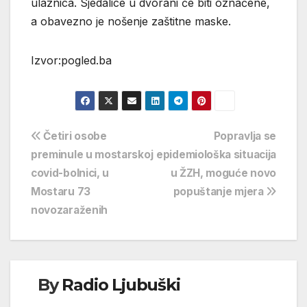
ulaznica. Sjedalice u dvorani će biti označene,
a obavezno je nošenje zaštitne maske.
Izvor:pogled.ba
Navigacija
Četiri osobe
Popravlja se
preminule u mostarskoj
epidemiološka situacija
objava
covid-bolnici, u
u ŽZH, moguće novo
Mostaru 73
popuštanje mjera
novozaraženih
By
Radio Ljubuški