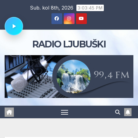
Skip
Sub. kol 8th, 2026
3:03:46 PM
to
content
RADIO LJUBUŠKI