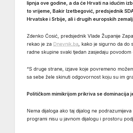
lipnja ove godine, a da će Hrvati na idućim iz
to vrijeme, Bakir Izetbegović, predsjednik SDA,
Hrvatske i Srbije, ali i drugih europskih zemalj
Zdenko Ćosić, predsjednik Vlade Županije Zapa
rekao je za
Dnevnik.ba
, kako je sigurno da do s
radne skupine svaki tjedan zasjedaju povodom o
“S druge strane, izjave koje povremeno možemo 
sa sebe žele skinuti odgovornost koju su im građa
Političkom mimikrijom prikriva se dominacija 
Nema dijaloga ako taj dijalog ne podrazumijeva to
programi nisu u javnom dijalogu i prostoru podj