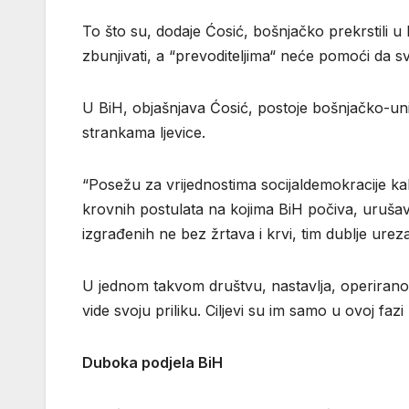
To što su, dodaje Ćosić, bošnjačko prekrstili 
zbunjivati, a “prevoditeljima“ neće pomoći da s
U BiH, objašnjava Ćosić, postoje bošnjačko-uni
strankama ljevice.
“Posežu za vrijednostima socijaldemokracije kak
krovnih postulata na kojima BiH počiva, urušava
izgrađenih ne bez žrtava i krvi, tim dublje urez
U jednom takvom društvu, nastavlja, operiranom od
vide svoju priliku. Ciljevi su im samo u ovoj fazi
Duboka podjela BiH