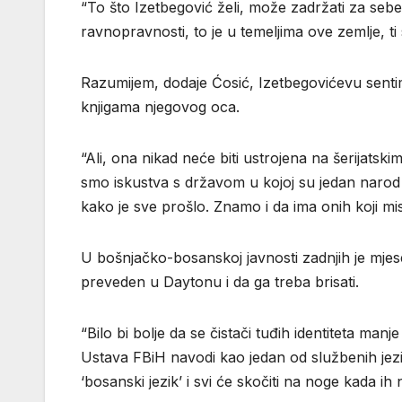
“To što Izetbegović želi, može zadržati za sebe
ravnopravnosti, to je u temeljima ove zemlje, ti s
Razumijem, dodaje Ćosić, Izetbegovićevu senti
knjigama njegovog oca.
“Ali, ona nikad neće biti ustrojena na šerijatsk
smo iskustva s državom u kojoj su jedan narod i 
kako je sve prošlo. Znamo i da ima onih koji misl
U bošnjačko-bosanskoj javnosti zadnjih je mjese
preveden u Daytonu i da ga treba brisati.
“Bilo bi bolje da se čistači tuđih identiteta manj
Ustava FBiH navodi kao jedan od službenih jezika 
‘bosanski jezik’ i svi će skočiti na noge kada ih