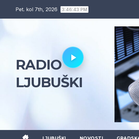
Skip
Pet. kol 7th, 2026
3:46:44 PM
to
content
RADIO
LJUBUŠKI
LJUBUŠKI
NOVOSTI
GRADSK