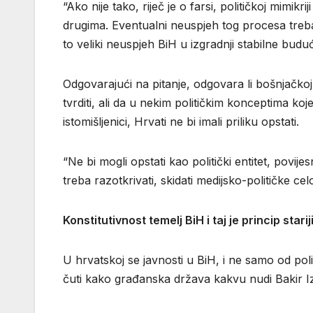
“Ako nije tako, riječ je o farsi, političkoj mimikri
drugima. Eventualni neuspjeh tog procesa trebao
to veliki neuspjeh BiH u izgradnji stabilne budućn
Odgovarajući na pitanje, odgovara li bošnjačko
tvrditi, ali da u nekim političkim konceptima koj
istomišljenici, Hrvati ne bi imali priliku opstati.
“Ne bi mogli opstati kao politički entitet, povij
treba razotkrivati, skidati medijsko-političke c
Konstitutivnost temelj BiH i taj je princip star
U hrvatskoj se javnosti u BiH, i ne samo od pol
čuti kako građanska država kakvu nudi Bakir Iz