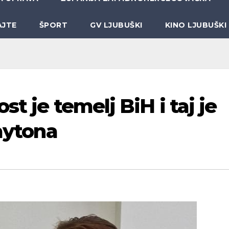
AJTE
ŠPORT
GV LJUBUŠKI
KINO LJUBUŠKI
st je temelj BiH i taj je
Daytona