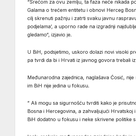
“Srećom za ovu zemlju, ta faza neće nikada pos
Galama o trećem entitetu i obnovi Herceg Bosne,
cilj skrenuti pažnju i zatrti svaku javnu raspra
podjelama’, a uporno rade na izgradnji najdub
gledamo“, izjavio je.
U BiH, podsjetimo, uskoro dolazi novi visoki p
pa tvrdi da bi i Hrvati iz javnog govora trebali izb
Međunarodna zajednica, naglašava Ćosić, nije ne
im BiH nije jedina u fokusu.
” Ali mogu sa sigurnošću tvrditi kako je prisu
Bosna i Hercegovina, a zahvaljujući Hrvatskoj 
BiH dodatno u fokusu i neke skrivene politike s