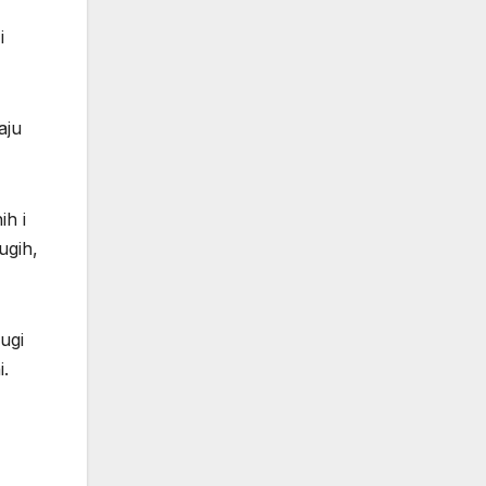
i
aju
ih i
ugih,
rugi
i.