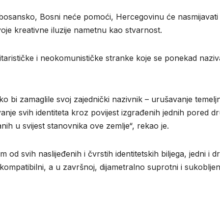
u bosansko, Bosni neće pomoći, Hercegovinu će nasmijavati 
voje kreativne iluzije nametnu kao stvarnost.
tarističke i neokomunističke stranke koje se ponekad naziv
o bi zamaglile svoj zajednički nazivnik – urušavanje temeljn
nje svih identiteta kroz povijest izgrađenih jednih pored dr
anih u svijest stanovnika ove zemlje“, rekao je.
 svih naslijeđenih i čvrstih identitetskih biljega, jedni i d
 kompatibilni, a u završnoj, dijametralno suprotni i sukobljen