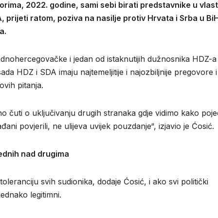
borima, 2022. godine, sami sebi birati predstavnike u vlast
 prijeti ratom, poziva na nasilje protiv Hrvata i Srba u Bi
a.
dnohercegovačke i jedan od istaknutijih dužnosnika HDZ-a
ada HDZ i SDA imaju najtemeljitije i najozbiljnije pregovore i
vih pitanja.
čuti o uključivanju drugih stranaka gdje vidimo kako pojed
ni povjerili, ne ulijeva uvijek pouzdanje“, izjavio je Ćosić.
jednih nad drugima
leranciju svih sudionika, dodaje Ćosić, i ako svi politički
ednako legitimni.