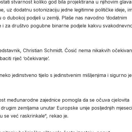
tati stvarnost koliko god bila projektirana u njihovim glav
 uz dodatnu sotonizaciju jedne legitimne političke ideje, i
vu o dubokoj podjeli u zemlji. Plaše nas navodno ‘dodatnim
lje i za društvo pogubne binarne podjele kakvu svakodnevn
redstavnik, Christian Schmidt. Ćosić nema nikakvih očekivan
aciti riječ ‘očekivanje’.
ko jedinstveno tijelo s jedinstvenim mišljenjima i sigurno je
tnost međunarodne zajednice pomogla da se očuva cjelovita
i drugim zemljama unutar Europske unije posljednjih mjeseci
u se već raskrinkale“, rekao je.