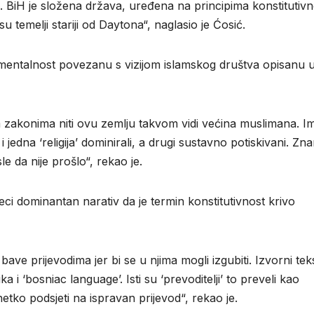
. BiH je složena država, uređena na principima konstitutivno
u temelji stariji od Daytona“, naglasio je Ćosić.
mentalnost povezanu s vizijom islamskog društva opisanu 
im zakonima niti ovu zemlju takvom vidi većina muslimana. Im
jedna ‘religija’ dominirali, a drugi sustavno potiskivani. Zn
e da nije prošlo“, rekao je.
ci dominantan narativ da je termin konstitutivnost krivo
e bave prijevodima jer bi se u njima mogli izgubiti. Izvorni tek
i ‘bosniac language’. Isti su ‘prevoditelji’ to preveli kao
 netko podsjeti na ispravan prijevod“, rekao je.