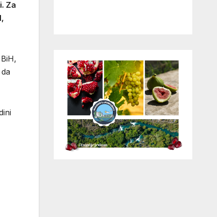
i. Za
H,
 BiH,
 da
ini