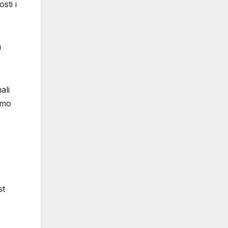
sti i
u
ali
amo
st