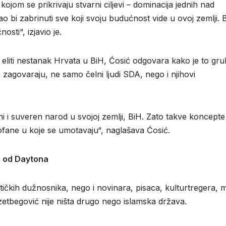
ji kojom se prikrivaju stvarni ciljevi – dominacija jednih nad
 bi zabrinuti sve koji svoju budućnost vide u ovoj zemlji. B
osti“, izjavio je.
j eliti nestanak Hrvata u BiH, Ćosić odgovara kako je to gr
e zagovaraju, ne samo čelni ljudi SDA, nego i njihovi
esni i suveren narod u svojoj zemlji, BiH. Zato takve koncepte
elofane u koje se umotavaju“, naglašava Ćosić.
iji od Daytona
itičkih dužnosnika, nego i novinara, pisaca, kulturtregera,
etbegović nije ništa drugo nego islamska država.