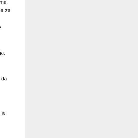
ama.
ma za
o
ja,
 da
 je