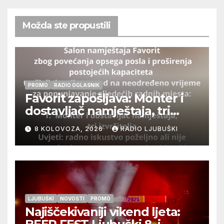
Možda ste propustili
PROMO
RADIO OGLASNIK
Favorit zapošljava: Monter i
dostavljač namještaja, tri
izvršitelja
8 KOLOVOZA, 2026
RADIO LJUBUŠKI
LJUBUŠKI
NOVOSTI
PROMO
Najiščekivaniji vikend ljeta: