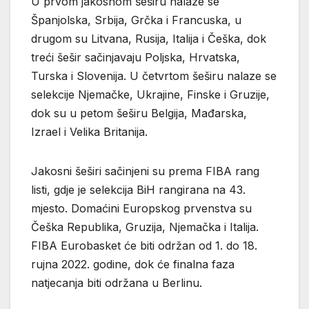
U prvom jakosnom šeširu nalaze se
Španjolska, Srbija, Grčka i Francuska, u
drugom su Litvana, Rusija, Italija i Češka, dok
treći šešir sačinjavaju Poljska, Hrvatska,
Turska i Slovenija. U četvrtom šeširu nalaze se
selekcije Njemačke, Ukrajine, Finske i Gruzije,
dok su u petom šeširu Belgija, Mađarska,
Izrael i Velika Britanija.
Jakosni šeširi sačinjeni su prema FIBA rang
listi, gdje je selekcija BiH rangirana na 43.
mjesto. Domaćini Europskog prvenstva su
Češka Republika, Gruzija, Njemačka i Italija.
FIBA Eurobasket će biti održan od 1. do 18.
rujna 2022. godine, dok će finalna faza
natjecanja biti održana u Berlinu.