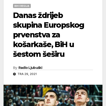
BIH I REGIJA
Danas ždrijeb
skupina Europskog
prvenstva za
košarkaše, BiH u
šestom šeširu
By
Radio Ljubuški
TRA 29, 2021