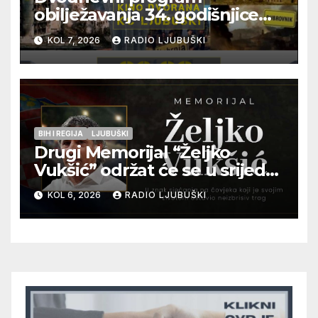
obilježavanja 34. godišnjice
pogibije generala Blaža
KOL 7, 2026
RADIO LJUBUŠKI
Kraljevića i osmorice
pripadnika HOS-a
BIH I REGIJA
LJUBUŠKI
Drugi Memorijal “Željko
Vukšić” održat će se u srijedu
12. kolovoza u Otoku
KOL 6, 2026
RADIO LJUBUŠKI