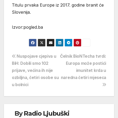
Titulu prvaka Europe iz 2017. godine branit će
Slovenija.
Izvor:pogled.ba
Navigacija
Nuspojave cjepiva u
Čelnik BioNTecha tvrdi:
BiH: Dobili smo 102
Europa može postići
objava
prijave, većina ih nije
imunitet krda u
ozbiljna, četiri osobe su
naredna četiri mjeseca
u bolnici
By
Radio Ljubuški