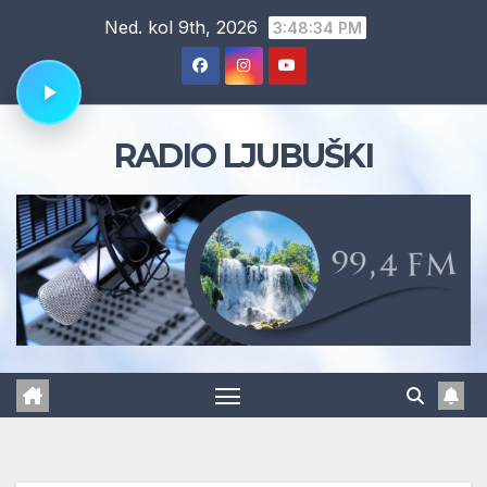
Skip
Ned. kol 9th, 2026
3:48:34 PM
to
content
RADIO LJUBUŠKI