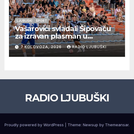
LJUBUŠKI
ŠPORT
Vašarovići svladali Šipovaču
za izravan plasman u
četvrtfinale, Grab izborio
7 KOLOVOZA, 2026
RADIO LJUBUŠKI
prolazak dalje, Klobuk ispao,
večeras počinje četvrtfinale
juniora
RADIO LJUBUŠKI
Proudly powered by WordPress
|
Theme: Newsup by
Themeansar
.