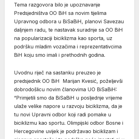
Tema razgovora bilo je upoznavanje
Predsjedništva OO BiH sa novim tijelima
Upravnog odbora u BiSaBiH, planovi Savezau
daljnjem radu, te nastavak suradnje sa OO BiH
na popularizaciji biciklizma kao sporta, uz
podršku mladim vozačima i reprezentativcima
BiH koju smo imali i prethodnih godina.
Uvodnu riječ na sastanku preuzeo je
predsjednik OO BiH Marijan Kvesić, poželjevši
dobrodošlicu novim članovima UO BiSaBiH:
“Primjetili smo da BiSaBiH u posljednje vrijeme
ulaže velike napore u razvoju biciklizma, da je
tu novi Upravni odbor koji radi pomake u
biciklizmu kao sportu. Olimpijski odbor Bosne i
Hercegovine uvijek je podržavao biciklizam i