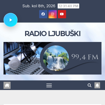
Skip
Sub. kol 8th, 2026
12:31:41 PM
to
content
RADIO LJUBUŠKI