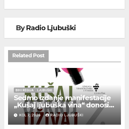
By
Radio Ljubuški
Related Post
BIH I REGIJA
LJUBUŠKI
Sedmo izdanje manifestacije
„Kušaj ljubuška vina“ donosi
vrhunska vina, gastronomiju i
KOL 7, 2026
RADIO LJUBUŠKI
glazbu