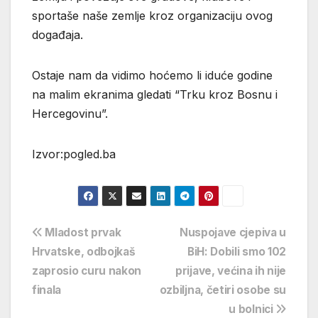
sportaše naše zemlje kroz organizaciju ovog
događaja.
Ostaje nam da vidimo hoćemo li iduće godine
na malim ekranima gledati “Trku kroz Bosnu i
Hercegovinu”.
Izvor:pogled.ba
Navigacija
Mladost prvak
Nuspojave cjepiva u
Hrvatske, odbojkaš
BiH: Dobili smo 102
objava
zaprosio curu nakon
prijave, većina ih nije
finala
ozbiljna, četiri osobe su
u bolnici