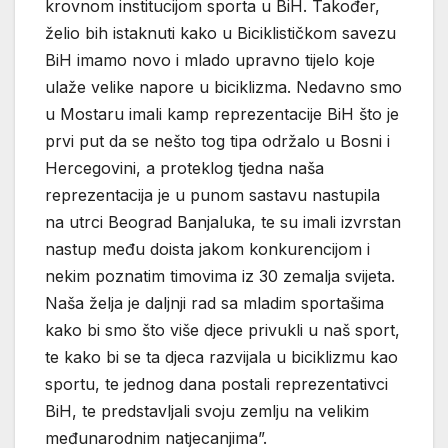
krovnom institucijom sporta u BiH. Također,
želio bih istaknuti kako u Biciklističkom savezu
BiH imamo novo i mlado upravno tijelo koje
ulaže velike napore u biciklizma. Nedavno smo
u Mostaru imali kamp reprezentacije BiH što je
prvi put da se nešto tog tipa održalo u Bosni i
Hercegovini, a proteklog tjedna naša
reprezentacija je u punom sastavu nastupila
na utrci Beograd Banjaluka, te su imali izvrstan
nastup među doista jakom konkurencijom i
nekim poznatim timovima iz 30 zemalja svijeta.
Naša želja je daljnji rad sa mladim sportašima
kako bi smo što više djece privukli u naš sport,
te kako bi se ta djeca razvijala u biciklizmu kao
sportu, te jednog dana postali reprezentativci
BiH, te predstavljali svoju zemlju na velikim
međunarodnim natjecanjima”.