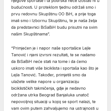
njegove sportaše i ta podrška neće izostati ni u
budućnosti. U proteklom tjednu održali smo i
prvu redovnu Skupštinu OO BiH, a prije toga
imali smo i Izbornu Skupštinu, te je naša želja
da predstavnici BiSaBiH budu prisutni na svim
našim Skupštinama”.
“Primjećen je i napor naše sportašice Lejle
Tanović i njeni izvrsni rezultati, te se nadamo
da BiSaBiH neće stati na tome i da ćemo
uskoro imati više biciklista i sportaša kao što je
Lejla Tanović. Također, primjetili smo da
ulažete velike napore u organizaciju
biciklističkih takmičenja, gdje je nedavno
održana utrka Beograd Banjaluka unatoč
nepovoljnoj situaciji u kojoj se sport nalazi, te
vam ovim putem zahvaljujemo na ustrajnosti u