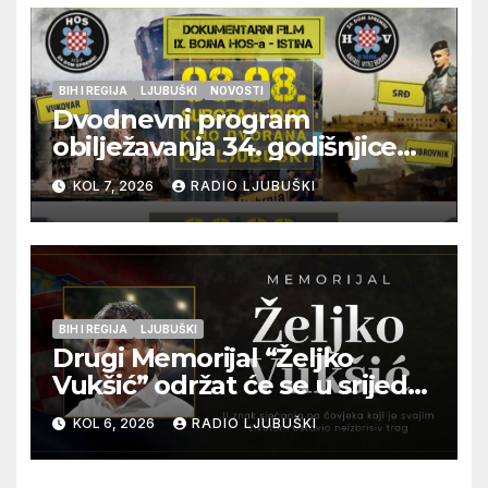
BIH I REGIJA
LJUBUŠKI
NOVOSTI
Dvodnevni program
obilježavanja 34. godišnjice
pogibije generala Blaža
KOL 7, 2026
RADIO LJUBUŠKI
Kraljevića i osmorice
pripadnika HOS-a
BIH I REGIJA
LJUBUŠKI
Drugi Memorijal “Željko
Vukšić” održat će se u srijedu
12. kolovoza u Otoku
KOL 6, 2026
RADIO LJUBUŠKI