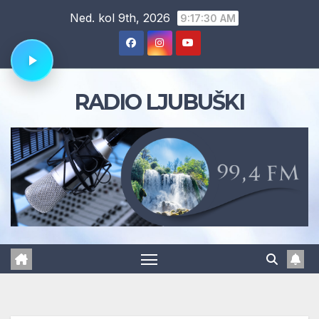
Skip
Ned. kol 9th, 2026
9:17:31 AM
to
content
RADIO LJUBUŠKI