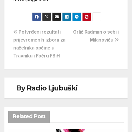
Navigacija
Potvrđeni rezultati
Grlić Radman o sebi i
prijevremenih izbora za
Milanoviću
objava
načelnika općine u
Travniku i Foči u FBiH
By
Radio Ljubuški
Related Post