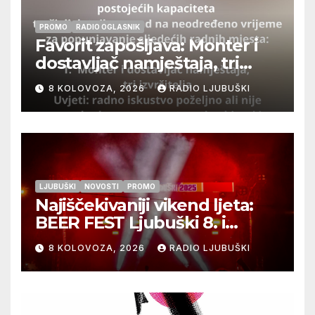
PROMO
RADIO OGLASNIK
Favorit zapošljava: Monter i
dostavljač namještaja, tri
izvršitelja
8 KOLOVOZA, 2026
RADIO LJUBUŠKI
LJUBUŠKI
NOVOSTI
PROMO
Najiščekivaniji vikend ljeta:
BEER FEST Ljubuški 8. i
9.kolovoza
8 KOLOVOZA, 2026
RADIO LJUBUŠKI