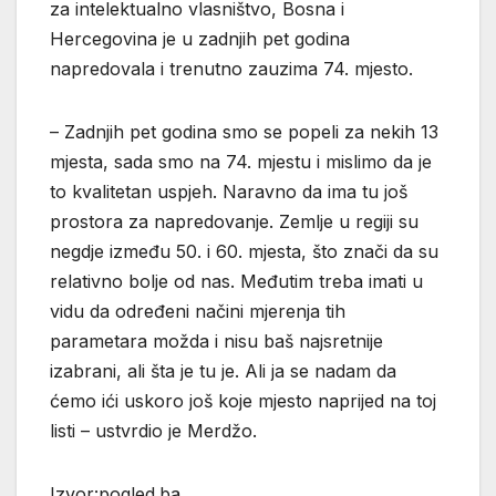
za intelektualno vlasništvo, Bosna i
Hercegovina je u zadnjih pet godina
napredovala i trenutno zauzima 74. mjesto.
– Zadnjih pet godina smo se popeli za nekih 13
mjesta, sada smo na 74. mjestu i mislimo da je
to kvalitetan uspjeh. Naravno da ima tu još
prostora za napredovanje. Zemlje u regiji su
negdje između 50. i 60. mjesta, što znači da su
relativno bolje od nas. Međutim treba imati u
vidu da određeni načini mjerenja tih
parametara možda i nisu baš najsretnije
izabrani, ali šta je tu je. Ali ja se nadam da
ćemo ići uskoro još koje mjesto naprijed na toj
listi – ustvrdio je Merdžo.
Izvor:pogled.ba