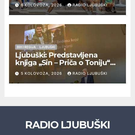
Pregrađa u četvrtfinalu,
6 KOLOVOZA, 2026
RADIO LJUBUŠKI
Veljaci i Cerno/Crnopod u
doigravanju, Grljevići završili
natjecanje
BIH I REGIJA
LJUBUŠKI
Ljubuški: Predstavljena
knjiga „Sin – Priča o Toniju“
dr. sc. Zdenka Hercega
5 KOLOVOZA, 2026
RADIO LJUBUŠKI
RADIO LJUBUŠKI