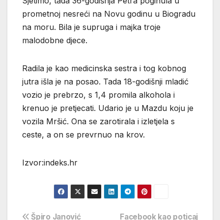
Sjetimo, tada 36-godišnja Petra poginula u
prometnoj nesreći na Novu godinu u Biogradu
na moru. Bila je supruga i majka troje
malodobne djece.
Radila je kao medicinska sestra i tog kobnog
jutra išla je na posao. Tada 18-godišnji mladić
vozio je prebrzo, s 1,4 promila alkohola i
krenuo je pretjecati. Udario je u Mazdu koju je
vozila Mršić. Ona se zarotirala i izletjela s
ceste, a on se prevrnuo na krov.
Izvor:indeks.hr
Navigacija
Špiro Janović
Facebook kao poticaj