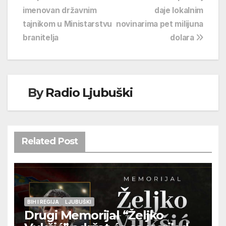
imenovan državnim
daje lokalnim
objava
tajnikom u Ministarstvu
novinarima pet milijuna
branitelja
dolara
By
Radio Ljubuški
Related Post
BIH I REGIJA
LJUBUŠKI
Drugi Memorijal “Željko