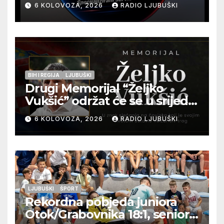
6 KOLOVOZA, 2026
RADIO LJUBUŠKI
BIH I REGIJA
LJUBUŠKI
Drugi Memorijal “Željko
Vukšić” održat će se u srijedu
12. kolovoza u Otoku
6 KOLOVOZA, 2026
RADIO LJUBUŠKI
LJUBUŠKI
ŠPORT
Rekordna pobjeda juniora
Otok/Grabovnika 18:1, seniori