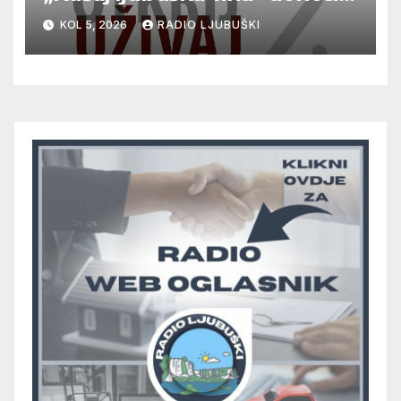
vrhunska vina, gastronomiju i
KOL 5, 2026
RADIO LJUBUŠKI
glazbu