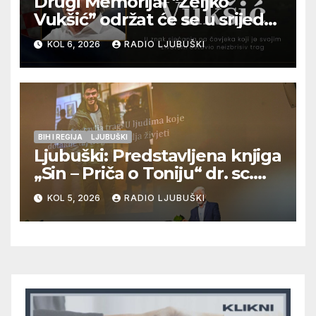
Drugi Memorijal “Željko
Vukšić” održat će se u srijedu
12. kolovoza u Otoku
KOL 6, 2026
RADIO LJUBUŠKI
BIH I REGIJA
LJUBUŠKI
Ljubuški: Predstavljena knjiga
„Sin – Priča o Toniju“ dr. sc.
Zdenka Hercega
KOL 5, 2026
RADIO LJUBUŠKI