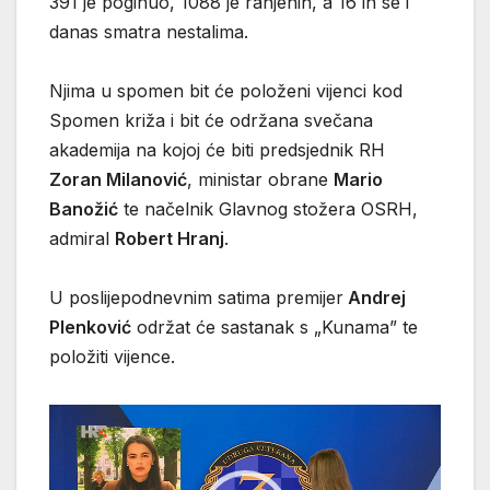
391 je poginuo, 1088 je ranjenih, a 16 ih se i
danas smatra nestalima.
Njima u spomen bit će položeni vijenci kod
Spomen križa i bit će održana svečana
akademija na kojoj će biti predsjednik RH
Zoran Milanović
, ministar obrane
Mario
Banožić
te načelnik Glavnog stožera OSRH,
admiral
Robert Hranj
.
U poslijepodnevnim satima premijer
Andrej
Plenković
održat će sastanak s „Kunama” te
položiti vijence.
Reproduktor
videozapisa