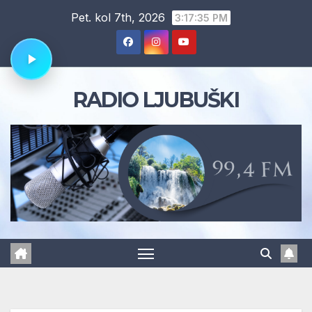
Skip
Pet. kol 7th, 2026
3:17:35 PM
to
content
RADIO LJUBUŠKI