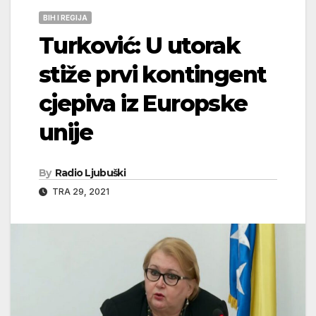
BIH I REGIJA
Turković: U utorak
stiže prvi kontingent
cjepiva iz Europske
unije
By
Radio Ljubuški
TRA 29, 2021