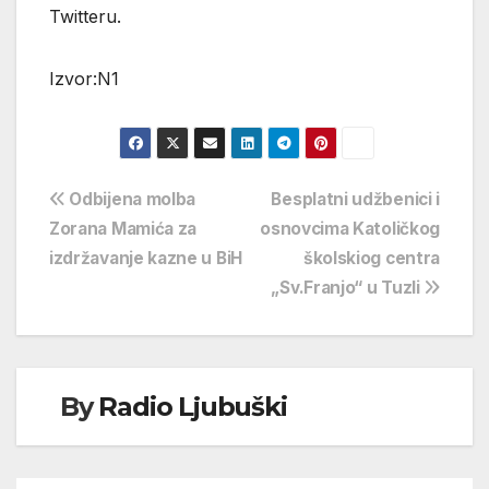
Twitteru.
Izvor:N1
Navigacija
Odbijena molba
Besplatni udžbenici i
Zorana Mamića za
osnovcima Katoličkog
objava
izdržavanje kazne u BiH
školskiog centra
„Sv.Franjo“ u Tuzli
By
Radio Ljubuški