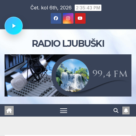
Skip
Čet. kol 6th, 2026
2:35:44 PM
to
content
RADIO LJUBUŠKI