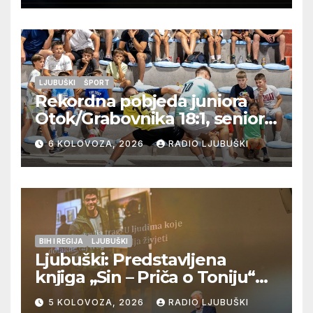
LJUBUŠKI
ŠPORT
Rekordna pobjeda juniora
Otok/Grabovnika 18:1, seniori
Pregrađa u četvrtfinalu,
6 KOLOVOZA, 2026
RADIO LJUBUŠKI
Veljaci i Cerno/Crnopod u
doigravanju, Grljevići završili
natjecanje
BIH I REGIJA
LJUBUŠKI
Ljubuški: Predstavljena
knjiga „Sin – Priča o Toniju“
dr. sc. Zdenka Hercega
5 KOLOVOZA, 2026
RADIO LJUBUŠKI