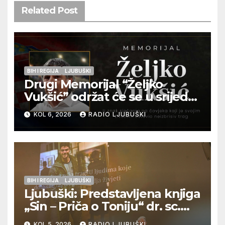
Related Post
BIH I REGIJA
LJUBUŠKI
Drugi Memorijal “Željko
Vukšić” održat će se u srijedu
12. kolovoza u Otoku
KOL 6, 2026
RADIO LJUBUŠKI
BIH I REGIJA
LJUBUŠKI
Ljubuški: Predstavljena knjiga
„Sin – Priča o Toniju“ dr. sc.
Zdenka Hercega
KOL 5, 2026
RADIO LJUBUŠKI