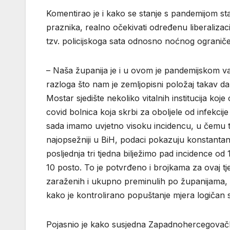
Komentirao je i kako se stanje s pandemijom sta
praznika, realno očekivati određenu liberalizac
tzv. policijskoga sata odnosno noćnog ograniče
– Naša županija je i u ovom je pandemijskom va
razloga što nam je zemljopisni položaj takav da
Mostar sjedište nekoliko vitalnih institucija koj
covid bolnica koja skrbi za oboljele od infekci
sada imamo uvjetno visoku incidencu, u čemu tre
najopsežniji u BiH, podaci pokazuju konstantan 
posljednja tri tjedna bilježimo pad incidence od 
10 posto. To je potvrđeno i brojkama za ovaj t
zaraženih i ukupno preminulih po županijama, 
kako je kontrolirano popuštanje mjera logičan s
Pojasnio je kako susjedna Zapadnohercegovačk