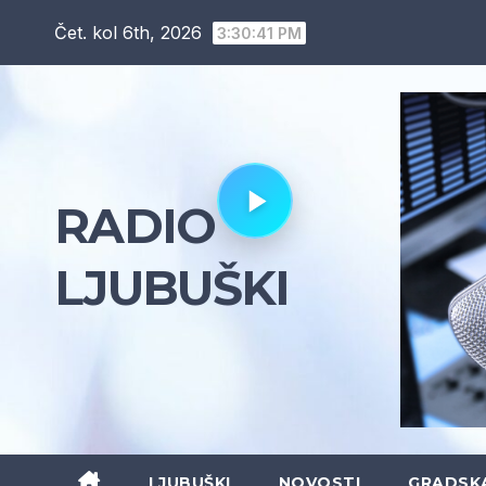
Skip
Čet. kol 6th, 2026
3:30:43 PM
to
content
RADIO
LJUBUŠKI
LJUBUŠKI
NOVOSTI
GRADSK