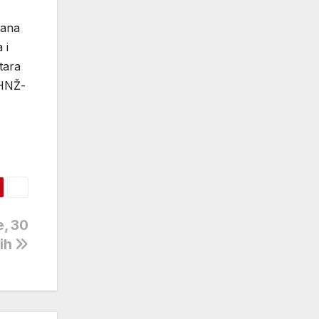
zana
 i
tara
 HNŽ-
e, 30
ih