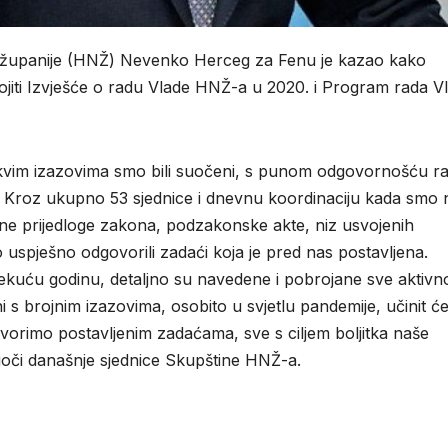
 županije (HNŽ) Nevenko Herceg za Fenu je kazao kako
ojiti Izvješće o radu Vlade HNŽ-a u 2020. i Program rada V
kakvim izazovima smo bili suočeni, s punom odgovornošću r
m. Kroz ukupno 53 sjednice i dnevnu koordinaciju kada smo 
ene prijedloge zakona, podzakonske akte, niz usvojenih
 uspješno odgovorili zadaći koja je pred nas postavljena.
uću godinu, detaljno su navedene i pobrojane sve aktivno
s brojnim izazovima, osobito u svjetlu pandemije, učinit 
govorimo postavljenim zadaćama, sve s ciljem boljitka naše
 uoči današnje sjednice Skupštine HNŽ-a.