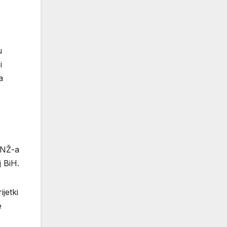
u
i
a
HNŽ-a
 BiH.
jetki
e