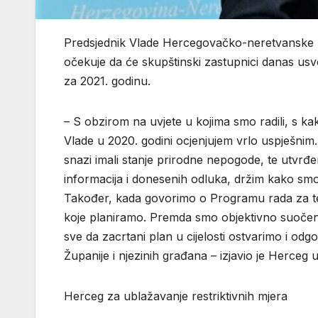
Predsjednik Vlade Hercegovačko-neretvanske
očekuje da će skupštinski zastupnici danas usv
za 2021. godinu.
– S obzirom na uvjete u kojima smo radili, s 
Vlade u 2020. godini ocjenjujem vrlo uspješni
snazi imali stanje prirodne nepogode, te utvrđ
informacija i donesenih odluka, držim kako smo
Također, kada govorimo o Programu rada za tek
koje planiramo. Premda smo objektivno suočeni 
sve da zacrtani plan u cijelosti ostvarimo i od
Županije i njezinih građana – izjavio je Herceg
Herceg za ublažavanje restriktivnih mjera