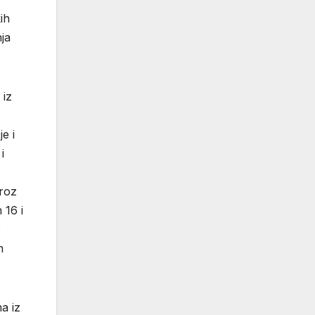
ih
ja
 iz
e i
i
kroz
 16 i
o
m
a iz