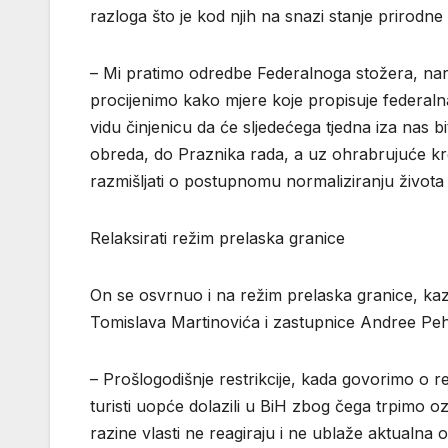
razloga što je kod njih na snazi stanje prirodne
– Mi pratimo odredbe Federalnoga stožera, nar
procijenimo kako mjere koje propisuje federal
vidu činjenicu da će sljedećega tjedna iza nas bi
obreda, do Praznika rada, a uz ohrabrujuće kre
razmišljati o postupnomu normaliziranju života
Relaksirati režim prelaska granice
On se osvrnuo i na režim prelaska granice, kaz
Tomislava Martinovića i zastupnice Andree Peha
– Prošlogodišnje restrikcije, kada govorimo o re
turisti uopće dolazili u BiH zbog čega trpimo oz
razine vlasti ne reagiraju i ne ublaže aktualna o