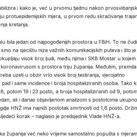
bilizira i kako je, već u prvomu tjednu nakon prvosvibanjsk
iju protuepidemijskih mjera, u prvom redu skraćivanje trajan
nja kretanja.
lu bila jedan od najpogođenijih prostora u FBiH. To ne čudi
 smo na sjecištu niza važnih komunikacijskih puteva i što je
e okupljaju visok broj ljudi, među njima i SKB Mostar u kojem j
je koronavirusom s prostora triju županija. Međutim, premda 
ba uzeti u obzir vrlo visok broj testiranja, vjerojatno
pad i same incidence i broja hospitaliziranih osoba. Tako 
18, potom 19 i 23 posto, a broja hospitaliziranih od 9, potom
jedan, ali i danas objavljenom analizom s postotcima ukupn
gdje HNŽ ima najniži postotak smrtnosti od 1,6 posto. Drži
ljedeći korak – naglasio je predsjednik Vlade HNŽ-a.
a županija već neko vrijeme samostalno popušta s mjeram