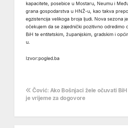
kapacitete, posebice u Mostaru, Neumu i Međugor
grana gospodarstva u HNŽ-u, kao takva prepozn
egzistencija velikoga broja ljudi. Nova sezona j
očekujem da se zajednički pozitivno odredimo o
BiH te entitetskim, županijskim, gradskim i općin
u.
Izvor:pogled.ba
Navigacija
Čović: Ako Bošnjaci žele očuvati BiH
je vrijeme za dogovore
objava