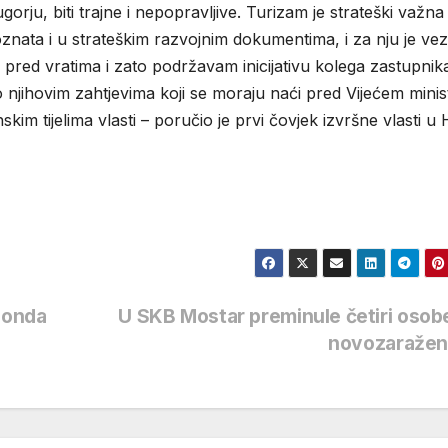
ju, biti trajne i nepopravljive. Turizam je strateški važna
ata i u strateškim razvojnim dokumentima, i za nju je ve
e pred vratima i zato podržavam inicijativu kolega zastupnika
 njihovim zahtjevima koji se moraju naći pred Vijećem minis
skim tijelima vlasti – poručio je prvi čovjek izvršne vlasti u
 onda
U SKB Mostar preminule četiri osob
novozaražen