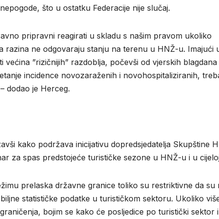
 nepogode, što u ostatku Federacije nije slučaj.
avno pripravni reagirati u skladu s našim pravom ukoliko
na razina ne odgovaraju stanju na terenu u HNŽ-u. Imajući 
ti većina ”rizičnijih” razdoblja, počevši od vjerskih blagdana 
tanje incidence novozaraženih i novohospitaliziranih, treb
 – dodao je Herceg.
avši kako podržava inicijativu dopredsjedatelja Skupštine 
r za spas predstojeće turističke sezone u HNŽ-u i u cijeloj
žimu prelaska državne granice toliko su restriktivne da su ri
biljne statističke podatke u turističkom sektoru. Ukoliko viš
graničenja, bojim se kako će posljedice po turistički sektor i