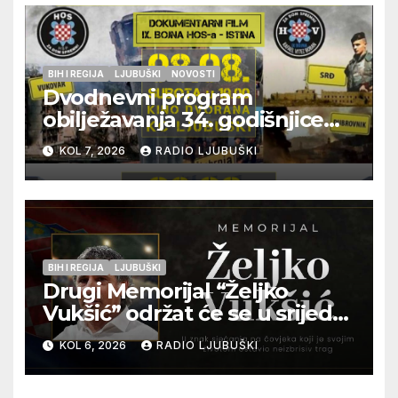
BIH I REGIJA
LJUBUŠKI
NOVOSTI
Dvodnevni program
obilježavanja 34. godišnjice
pogibije generala Blaža
KOL 7, 2026
RADIO LJUBUŠKI
Kraljevića i osmorice
pripadnika HOS-a
BIH I REGIJA
LJUBUŠKI
Drugi Memorijal “Željko
Vukšić” održat će se u srijedu
12. kolovoza u Otoku
KOL 6, 2026
RADIO LJUBUŠKI