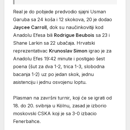
Real je do pobjede predvodio sjajni Usman
Garuba sa 24 koša i 12 skokova, 20 je dodao
Jaycee Carroll
, dok su naučinkovitiji kod
Anadolu Efesa bili
Rodrigue Beubois
sa 23 i
Shane Larkin sa 22 ubačaja. Hrvatski
reprezentativac
Krunoslav Simon
igrao je za
Anadolu Efes 19:42 minute i postigao šest
poena (šut za dva 1-2, trica 1-3, slobodna
bacanja 1-2) uz po jedan skok, jednu
asistenciju i jednu osvojenu loptu.
Plasman na završni turnir, koji će se igrati od
18. do 20. svibnja u Kölnu, zasad je izborio
moskovski CSKA koji je sa 3-0 izbacio
Fenerbahce.