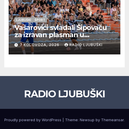
LJUBUŠKI
ŠPORT
Vašarovići svladali Šipovaču
za izravan plasman u
četvrtfinale, Grab izborio
7 KOLOVOZA, 2026
RADIO LJUBUŠKI
prolazak dalje, Klobuk ispao,
večeras počinje četvrtfinale
juniora
RADIO LJUBUŠKI
Proudly powered by WordPress
|
Theme: Newsup by
Themeansar
.