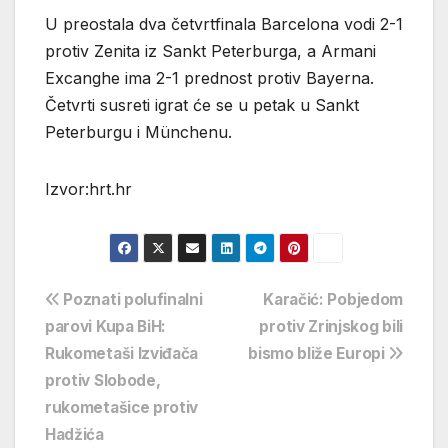
U preostala dva četvrtfinala Barcelona vodi 2-1
protiv Zenita iz Sankt Peterburga, a Armani
Excanghe ima 2-1 prednost protiv Bayerna.
Četvrti susreti igrat će se u petak u Sankt
Peterburgu i Münchenu.
Izvor:hrt.hr
Navigacija
Poznati polufinalni
Karačić: Pobjedom
parovi Kupa BiH:
protiv Zrinjskog bili
objava
Rukometaši Izviđača
bismo bliže Europi
protiv Slobode,
rukometašice protiv
Hadžića