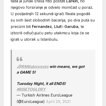
tada je junak Efesa htio postati
Larkin,
no
njegovo forsiranje je odvelo momčad u poraz.
U posljednjih 12 sekundi igrači Reala pogodili
su svih šest slobodnih bacanja, po dva puta su
precizni bili
Fernandez
,
Llull
i
Garuba
, te
izborili odlučujuću petu utakmicu koja će se
igrati u utorak u Istanbulu.
.
@RMBaloncesto
win means, we got
a GAME 5!
Tuesday Night, it all ENDS!
#RISETOGLORY
— Turkish Airlines EuroLeague
(@EuroLeague)
April 29, 2021