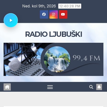
Skip
Ned. kol 9th, 2026
12:40:29 PM
to
content
RADIO LJUBUŠKI