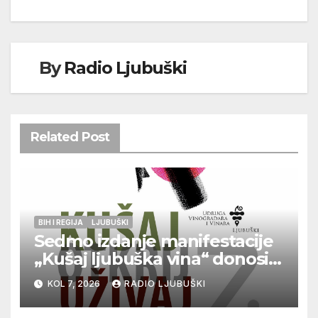
By
Radio Ljubuški
Related Post
BIH I REGIJA
LJUBUŠKI
Sedmo izdanje manifestacije
„Kušaj ljubuška vina“ donosi
vrhunska vina, gastronomiju i
KOL 7, 2026
RADIO LJUBUŠKI
glazbu