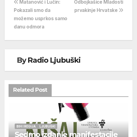
Navigacija
Matanović i Lučin:
Odbojkašice Mladosti
Pokazali smo da
prvakinje Hrvatske
objava
možemo usprkos samo
danu odmora
By
Radio Ljubuški
Related Post
BIH I REGIJA
LJUBUŠKI
Sedmo izdanje manifestacije