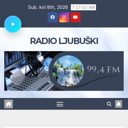
Skip
Sub. kol 8th, 2026
7:27:04 AM
to
content
RADIO LJUBUŠKI