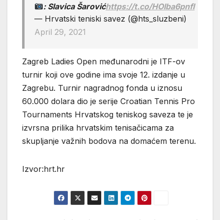
: Slavica Šarović
https://t.co/HOIba6pnfI
— Hrvatski teniski savez (@hts_sluzbeni)
April 29, 2021
Zagreb Ladies Open međunarodni je ITF-ov
turnir koji ove godine ima svoje 12. izdanje u
Zagrebu. Turnir nagradnog fonda u iznosu
60.000 dolara dio je serije Croatian Tennis Pro
Tournaments Hrvatskog teniskog saveza te je
izvrsna prilika hrvatskim tenisačicama za
skupljanje važnih bodova na domaćem terenu.
Izvor:hrt.hr