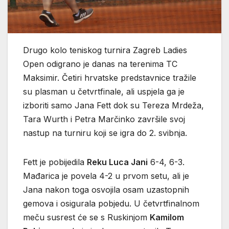
Drugo kolo teniskog turnira Zagreb Ladies
Open odigrano je danas na terenima TC
Maksimir. Četiri hrvatske predstavnice tražile
su plasman u četvrtfinale, ali uspjela ga je
izboriti samo Jana Fett dok su Tereza Mrdeža,
Tara Wurth i Petra Marčinko završile svoj
nastup na turniru koji se igra do 2. svibnja.
Fett je pobijedila
Reku Luca Jani
6-4, 6-3.
Mađarica je povela 4-2 u prvom setu, ali je
Jana nakon toga osvojila osam uzastopnih
gemova i osigurala pobjedu. U četvrtfinalnom
meču susrest će se s Ruskinjom
Kamilom