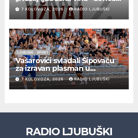
vrhunska vina, gastronomiju i
7 KOLOVOZA, 2026
RADIO LJUBUŠKI
glazbu
LJUBUŠKI
ŠPORT
Vašarovići svladali Šipovaču
za izravan plasman u
četvrtfinale, Grab izborio
7 KOLOVOZA, 2026
RADIO LJUBUŠKI
prolazak dalje, Klobuk ispao,
večeras počinje četvrtfinale
juniora
RADIO LJUBUŠKI