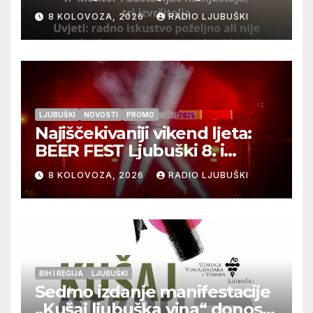
izvršitelja
8 KOLOVOZA, 2026
RADIO LJUBUŠKI
LJUBUŠKI
NOVOSTI
PROMO
Najiščekivaniji vikend ljeta:
BEER FEST Ljubuški 8. i
9.kolovoza
8 KOLOVOZA, 2026
RADIO LJUBUŠKI
BIH I REGIJA
LJUBUŠKI
Sedmo izdanje manifestacije
„Kušaj ljubuška vina“ donosi