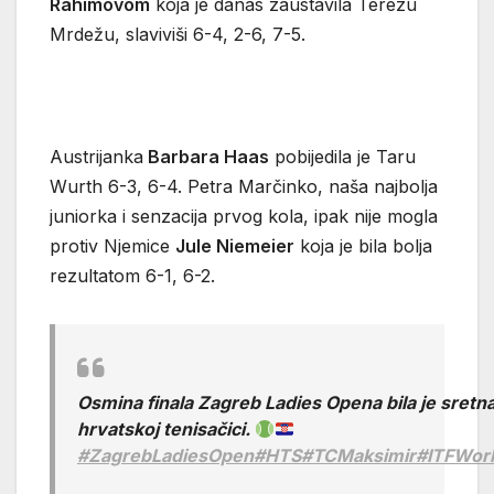
Rahimovom
koja je danas zaustavila Terezu
Mrdežu, slaviviši 6-4, 2-6, 7-5.
Austrijanka
Barbara Haas
pobijedila je Taru
Wurth 6-3, 6-4. Petra Marčinko, naša najbolja
juniorka i senzacija prvog kola, ipak nije mogla
protiv Njemice
Jule Niemeier
koja je bila bolja
rezultatom 6-1, 6-2.
Osmina finala Zagreb Ladies Opena bila je sretn
hrvatskoj tenisačici.
#ZagrebLadiesOpen
#HTS
#TCMaksimir
#ITFWor