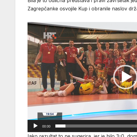
Bila je to odlična predstava i pravi završetak 
Zagrepčanke osvojile Kup i obranile naslov drž
Reproduktor
videozapisa
00:00
Iako rezultat to ne sugerira, jer je bilo 3-0, 