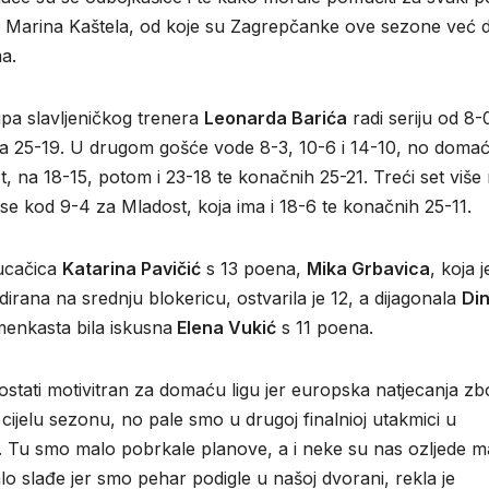
ipa Marina Kaštela, od koje su Zagrepčanke ove sezone već 
a.
kipa slavljeničkog trenera
Leonarda Barića
radi seriju od 8-0
 sa 25-19. U drugom gošće vode 8-3, 10-6 i 14-10, no doma
, na 18-15, potom i 23-18 te konačnih 25-21. Treći set više 
 se kod 9-4 za Mladost, koja ima i 18-6 te konačnih 25-11.
pucačica
Katarina Pavičić
s 13 poena,
Mika Grbavica
, koja j
irana na srednju blokericu, ostvarila je 12, a dijagonala
Di
menkasta bila iskusna
Elena Vukić
s 11 poena.
 ostati motivitran za domaću ligu jer europska natjecanja zb
ijelu sezonu, no pale smo u drugoj finalnioj utakmici u
ti. Tu smo malo pobrkale planove, a i neke su nas ozljede m
o slađe jer smo pehar podigle u našoj dvorani, rekla je