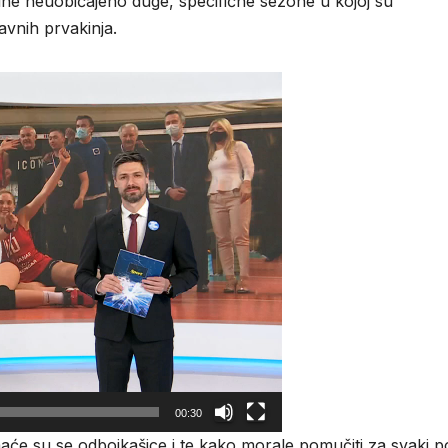
jedne neuobičajeno duge, specifične sezone u kojoj su
avnih prvakinja.
00:30
domaće su se odbojkašice i te kako morale pomučiti za svaki 