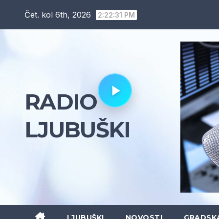
Skip
Čet. kol 6th, 2026
2:22:32 PM
to
content
RADIO
LJUBUŠKI
LJUBUŠKI
NOVOSTI
GRADSK