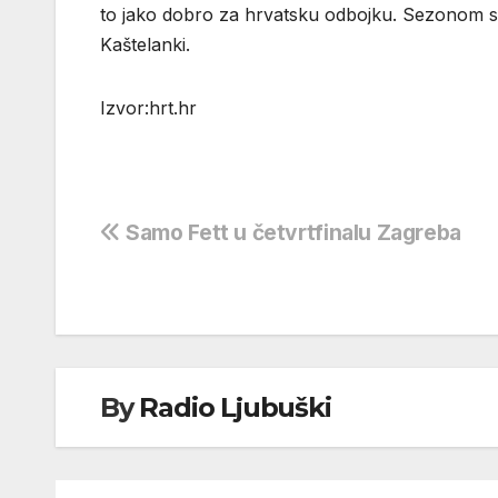
to jako dobro za hrvatsku odbojku. Sezonom sam 
Kaštelanki.
Izvor:hrt.hr
Navigacija
Samo Fett u četvrtfinalu Zagreba
objava
By
Radio Ljubuški