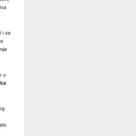
dva
 i sa
će
nije
e u
nka
og
alo