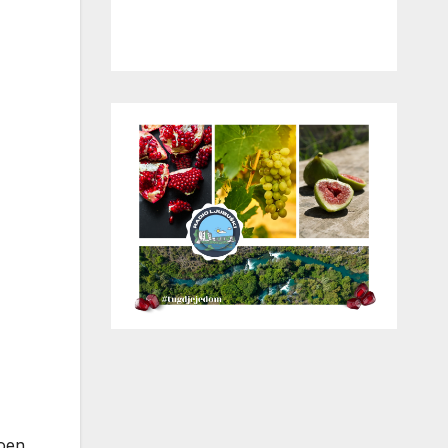
poen,