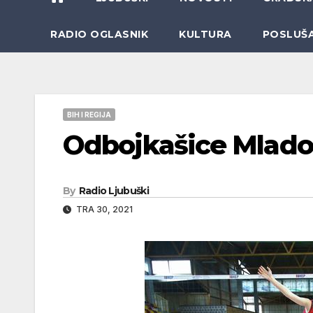
RADIO OGLASNIK
KULTURA
POSLUŠ
BIH I REGIJA
Odbojkašice Mlados
By
Radio Ljubuški
TRA 30, 2021