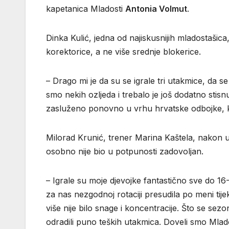
kapetanica Mladosti
Antonia Volmut
.
Dinka Kulić, jedna od najiskusnijih mladostašica,
korektorice, a ne više srednje blokerice.
– Drago mi je da su se igrale tri utakmice, da se
smo nekih ozljeda i trebalo je još dodatno stisn
zasluženo ponovno u vrhu hrvatske odbojke, ka
Milorad Krunić, trener Marina Kaštela, nakon ut
osobno nije bio u potpunosti zadovoljan.
– Igrale su moje djevojke fantastično sve do 16
za nas nezgodnoj rotaciji presudila po meni tije
više nije bilo snage i koncentracije. Što se sez
odradili puno teških utakmica. Doveli smo Mladost