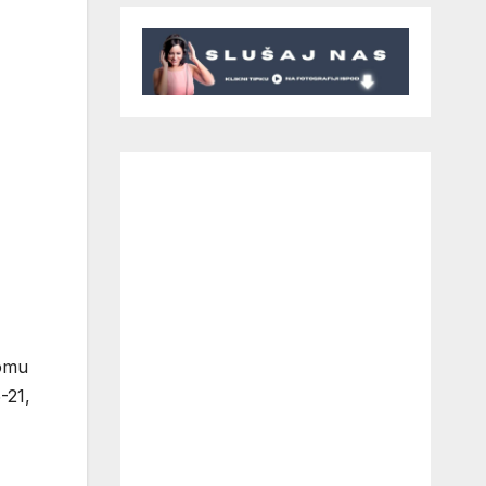
Domu
-21,