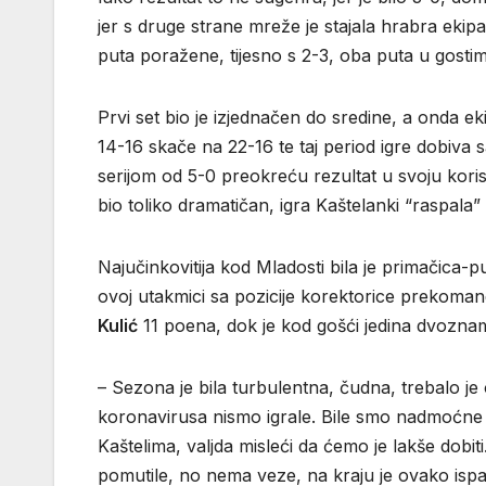
jer s druge strane mreže je stajala hrabra ek
puta poražene, tijesno s 2-3, oba puta u gostim
Prvi set bio je izjednačen do sredine, a onda e
14-16 skače na 22-16 te taj period igre dobiva
serijom od 5-0 preokreću rezultat u svoju korist
bio toliko dramatičan, igra Kaštelanki “raspala”
Najučinkovitija kod Mladosti bila je primačica-
ovoj utakmici sa pozicije korektorice prekomand
Kulić
11 poena, dok je kod gošći jedina dvozna
– Sezona je bila turbulentna, čudna, trebalo je
koronavirusa nismo igrale. Bile smo nadmoćne c
Kaštelima, valjda misleći da ćemo je lakše dobi
pomutile, no nema veze, na kraju je ovako ispal