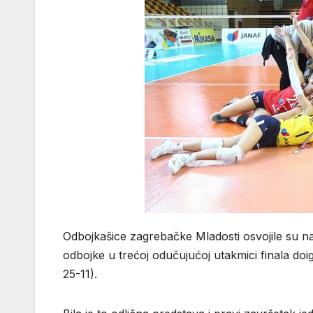
Odbojkašice zagrebačke Mladosti osvojile su 
odbojke u trećoj odučujućoj utakmici finala doig
25-11).