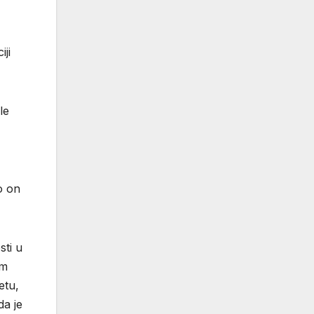
iji
le
o on
sti u
em
etu,
da je