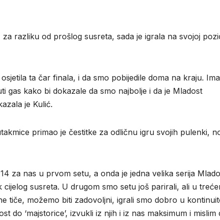
 za razliku od prošlog susreta, sada je igrala na svojoj pozic
 osjetila ta čar finala, i da smo pobijedile doma na kraju. Ima
uti gas kako bi dokazale da smo najbolje i da je Mladost
zala je Kulić.
akmice primao je čestitke za odličnu igru svojih pulenki, n
-14 za nas u prvom setu, a onda je jedna velika serija Mlado
k cijelog susreta. U drugom smo setu još parirali, ali u treć
one tiče, možemo biti zadovoljni, igrali smo dobro u kontinuit
 do ‘majstorice’, izvukli iz njih i iz nas maksimum i mislim 