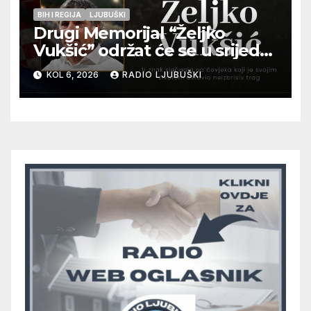
BIH I REGIJA
LJUBUŠKI
Drugi Memorijal “Željko
Vukšić” održat će se u srijedu
12. kolovoza u Otoku
KOL 6, 2026
RADIO LJUBUŠKI