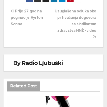
Navigacija
Prije 27 godina
Usuglašena odluka oko
poginuo je Ayrton
prihvaćanja dogovora
objava
Senna
sa sindikatom
zdravstva HNŽ -video
By
Radio Ljubuški
Related Post