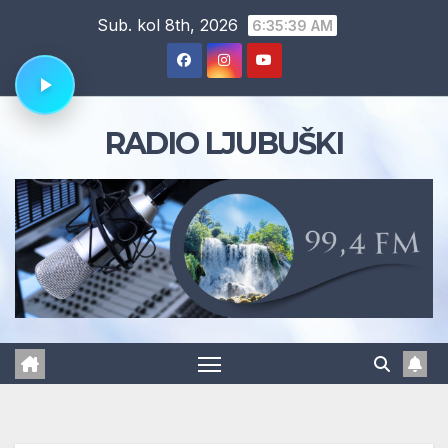
Skip
Sub. kol 8th, 2026
6:35:40 AM
to
content
RADIO LJUBUŠKI