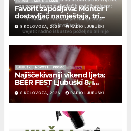
PROMO
RADIO OGLASNIK
Favorit zapošljava: Monter i
dostavljač namještaja, tri
izvršitelja
8 KOLOVOZA, 2026
RADIO LJUBUŠKI
LJUBUŠKI
NOVOSTI
PROMO
Najiščekivaniji vikend ljeta:
BEER FEST Ljubuški 8. i
9.kolovoza
8 KOLOVOZA, 2026
RADIO LJUBUŠKI