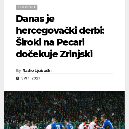
BIH I REGIJA
Danas je
hercegovački derbi:
Široki na Pecari
dočekuje Zrinjski
By
Radio Ljubuški
SVI 1, 2021