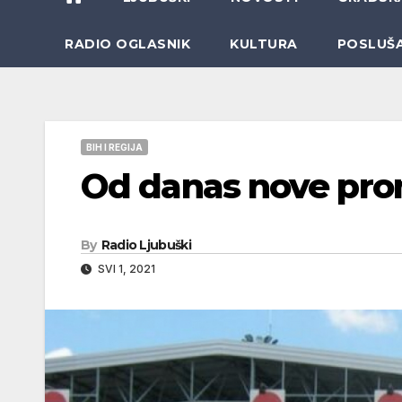
RADIO OGLASNIK
KULTURA
POSLUŠ
BIH I REGIJA
Od danas nove prom
By
Radio Ljubuški
SVI 1, 2021