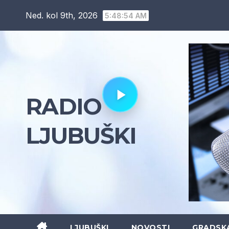
Skip
Ned. kol 9th, 2026
5:48:55 AM
to
content
RADIO
LJUBUŠKI
LJUBUŠKI
NOVOSTI
GRADSK