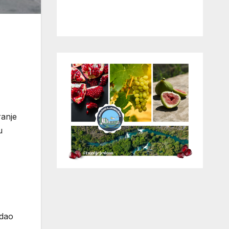
ranje
u
odao