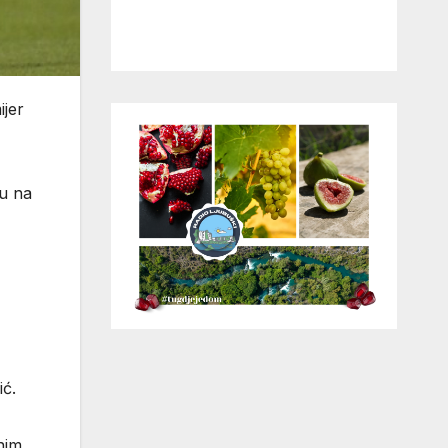
ijer
ju na
ić.
nim