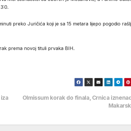
 3:0.
nuti preko Juričića koji je sa 15 metara lijepo pogodio rašl
rak prema novoj tituli prvaka BIH.
iza
Olmissum korak do finala, Crnica iznenad
Makarsk