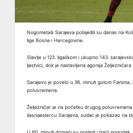
Nogometaši Sarajeva pobijedili su danas na Koše
lige Bosne i Hercegovine.
Slavlje u 123. ligaškom i ukupno 143. sarajevsk
ljestvici, dok je nastavljena agonija Željezničar
Sarajevo je povelo u 38. minuti golom Fanima,
poluvremena.
Željezničar je na početku drugog poluvremena i
šesnaestercu Sarajeva, sudac je pokazao na bij
U 60. minuti domaći su postigli i treći pogodak