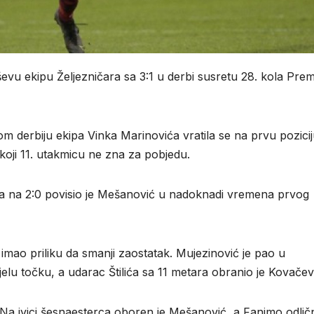
vu ekipu Željezničara sa 3:1 u derbi susretu 28. kola Prem
om derbiju ekipa Vinka Marinovića vratila se na prvu pozici
a koji 11. utakmicu ne zna za pobjedu.
 a na 2:0 povisio je Mešanović u nadoknadi vremena prvog
mao priliku da smanji zaostatak. Mujezinović je pao u
elu točku, a udarac Štilića sa 11 metara obranio je Kovačev
. Na ivici šesnaesterca oboren je Mešanović, a Fanimo odlič