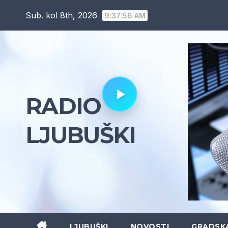
Skip
Sub. kol 8th, 2026
9:37:57 AM
to
content
RADIO
LJUBUŠKI
LJUBUŠKI
NOVOSTI
GRADSK