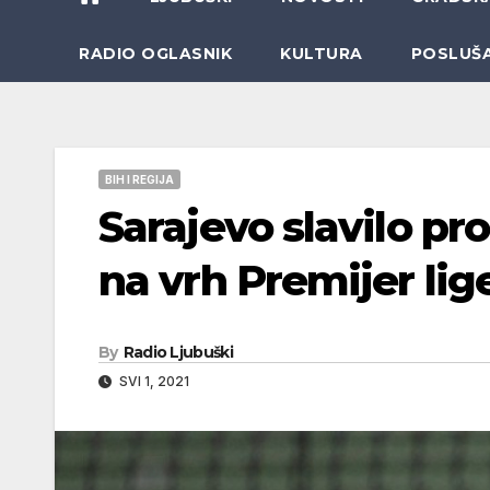
RADIO OGLASNIK
KULTURA
POSLUŠ
BIH I REGIJA
Sarajevo slavilo pro
na vrh Premijer lig
By
Radio Ljubuški
SVI 1, 2021