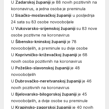
U
Zadarskoj županiji
je 88 novih pozitivnih na
koronavirus, a jedna osoba je preminula
U
Sisačko-moslavačkoj županiji
u posljednja
24 sata su 83 osobe novooboljele
U
Vukovarsko-srijemskoj županiji
su 83 nove
osobe pozitivne na koronavirus
U
Šibensko-kninskoj županiji
je 78
novooboljelih, a preminule su dvije osobe
U
Koprivničko-križevačkoj županiji
je 68
novih osoba pozitivnih na koronavirus
U
Požeško-slavonskoj županiji
je 48
novooboljelih
U
Dubrovačko-neretvanskoj županiji
je 46
novih pozitivnih na koronavirus
U
Bjelovarsko-bilogorskoj županiji
je 45
novooboljelih, a dvije osobe su preminule
U
Krapinsko-zagorskoj županiji
je 40 novih