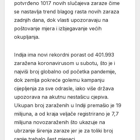
potvrđeno 1017 novih slučajeva zaraze čime
se nastavlja trend blagog rasta novih zaraza
zadnjih dana, dok vlasti upozoravaju na
poštovanje mjera i izbjegavanje većih
okupljanja.
Indija ima novi rekordni porast od 401.993
zaražena koronavirusom u subotu, što je i
najviši broj globalno od početka pandemije,
dok zemlja pokreće golemu kampanju
cijepljenja za sve odrasle, iako više država
upozorava na akutnu nestašicu cjepiva.
Ukupan broj zaraženih u Indiji premašio je 19
milijuna, a od kraja veljače registrirano je 7,7
milijuna novozaraženih što ukazuje na
ubrzanje širenja zaraze jer je za toliki broj
ranije trebalo šest mjeseci.