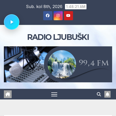
Skip
Sub. kol 8th, 2026
1:48:22 AM
to
content
RADIO LJUBUŠKI