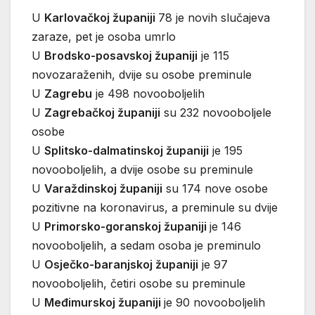
U
Karlovačkoj županiji
78 je novih slučajeva
zaraze, pet je osoba umrlo
U
Brodsko-posavskoj županiji
je 115
novozaraženih, dvije su osobe preminule
U
Zagrebu
je 498 novooboljelih
U
Zagrebačkoj županiji
su 232 novooboljele
osobe
U
Splitsko-dalmatinskoj županiji
je 195
novooboljelih, a dvije osobe su preminule
U
Varaždinskoj županiji
su 174 nove osobe
pozitivne na koronavirus, a preminule su dvije
U
Primorsko-goranskoj županiji
je 146
novooboljelih, a sedam osoba je preminulo
U
Osječko-baranjskoj županiji
je 97
novooboljelih, četiri osobe su preminule
U
Međimurskoj županiji
je 90 novooboljelih