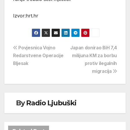
Izvor:hrt.hr
Navigacija
Povjesnica Vojno
Japan donirao BiH 7,4
Redarstvene Operacije
milijuna KM za borbu
objava
Bljesak
protiv ilegalnih
migracija
By
Radio Ljubuški