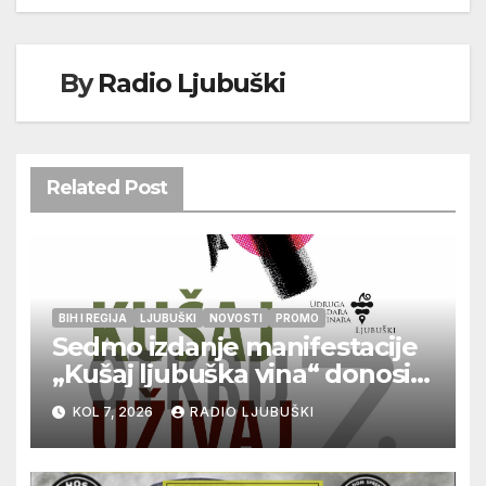
By
Radio Ljubuški
Related Post
BIH I REGIJA
LJUBUŠKI
NOVOSTI
PROMO
Sedmo izdanje manifestacije
„Kušaj ljubuška vina“ donosi
vrhunska vina, gastronomiju i
KOL 7, 2026
RADIO LJUBUŠKI
glazbu