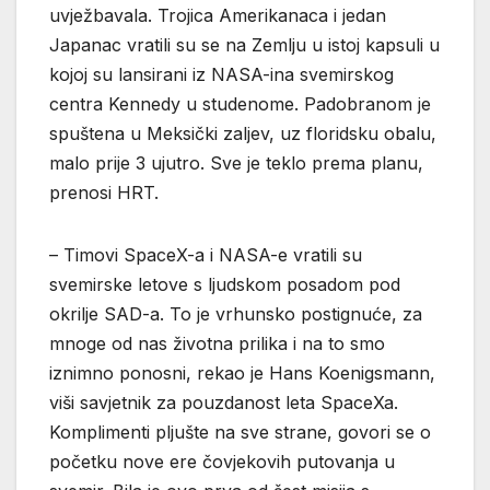
uvježbavala. Trojica Amerikanaca i jedan
Japanac vratili su se na Zemlju u istoj kapsuli u
kojoj su lansirani iz NASA-ina svemirskog
centra Kennedy u studenome. Padobranom je
spuštena u Meksički zaljev, uz floridsku obalu,
malo prije 3 ujutro. Sve je teklo prema planu,
prenosi HRT.
– Timovi SpaceX-a i NASA-e vratili su
svemirske letove s ljudskom posadom pod
okrilje SAD-a. To je vrhunsko postignuće, za
mnoge od nas životna prilika i na to smo
iznimno ponosni, rekao je Hans Koenigsmann,
viši savjetnik za pouzdanost leta SpaceXa.
Komplimenti pljušte na sve strane, govori se o
početku nove ere čovjekovih putovanja u