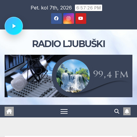
Skip
Pet. kol 7th, 2026
6:57:27 PM
to
content
RADIO LJUBUŠKI