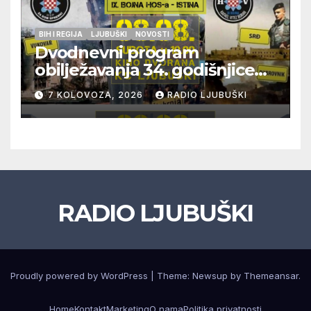
BIH I REGIJA
LJUBUŠKI
NOVOSTI
Dvodnevni program
obilježavanja 34. godišnjice
pogibije generala Blaža
7 KOLOVOZA, 2026
RADIO LJUBUŠKI
Kraljevića i osmorice
pripadnika HOS-a
RADIO LJUBUŠKI
Proudly powered by WordPress
|
Theme: Newsup by
Themeansar
.
Home
Kontakt
Marketing
O nama
Politika privatnosti