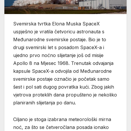
Svemirska tvrtka Elona Muska SpaceX
uspješno je vratila četvoricu astronauta s
Međunarodne svemirske postaje. Bio je to
drugi svemirski let s posadom SpaceX-a i
ujedno prvo noćno slijetanje još od misije
Apollo 8 na Mjesec 1968. Trenutak odvajanja
kapsule SpaceX-a odvojila od Međunarodne
svemirske postaje označio je početak samo
šest i pol sati dugog povratka kući. Zbog jakih
vjetrova proteklih dana propušteno je nekoliko
planiranih slijetanja po danu.
Ciljano je stoga izabrana meteorološki mirna
noć, za što se četveročlana posada ionako