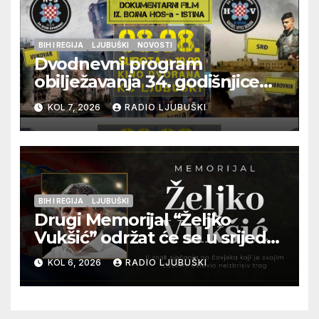
BIH I REGIJA
LJUBUŠKI
NOVOSTI
Dvodnevni program
obilježavanja 34. godišnjice
pogibije generala Blaža
KOL 7, 2026
RADIO LJUBUŠKI
Kraljevića i osmorice
pripadnika HOS-a
BIH I REGIJA
LJUBUŠKI
Drugi Memorijal “Željko
Vukšić” održat će se u srijedu
12. kolovoza u Otoku
KOL 6, 2026
RADIO LJUBUŠKI