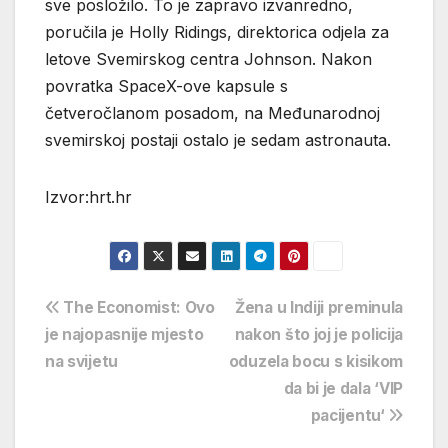
sve posložilo. To je zapravo izvanredno,
poručila je Holly Ridings, direktorica odjela za
letove Svemirskog centra Johnson. Nakon
povratka SpaceX-ove kapsule s
četveročlanom posadom, na Međunarodnoj
svemirskoj postaji ostalo je sedam astronauta.
Izvor:hrt.hr
Navigacija
The Economist: Ovo
Žena u Indiji preminula
je najopasnije mjesto
nakon što joj je policija
objava
na svijetu
oduzela bocu s kisikom
da bi je dala ‘VIP
pacijentu‘