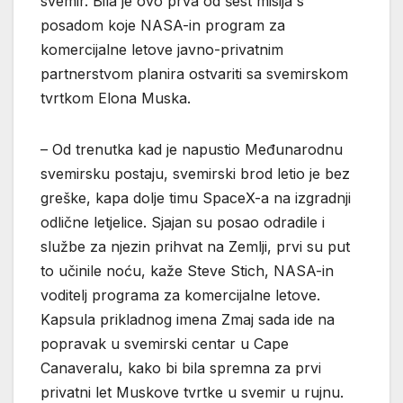
svemir. Bila je ovo prva od šest misija s
posadom koje NASA-in program za
komercijalne letove javno-privatnim
partnerstvom planira ostvariti sa svemirskom
tvrtkom Elona Muska.
– Od trenutka kad je napustio Međunarodnu
svemirsku postaju, svemirski brod letio je bez
greške, kapa dolje timu SpaceX-a na izgradnji
odlične letjelice. Sjajan su posao odradile i
službe za njezin prihvat na Zemlji, prvi su put
to učinile noću, kaže Steve Stich, NASA-in
voditelj programa za komercijalne letove.
Kapsula prikladnog imena Zmaj sada ide na
popravak u svemirski centar u Cape
Canaveralu, kako bi bila spremna za prvi
privatni let Muskove tvrtke u svemir u rujnu.