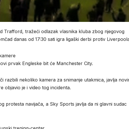
d Trafford, tražeći odlazak vlasnika kluba zbog njegovog
mčad danas od 17:30 sati igra ligaški derbi protiv Liverpoola
u kamere
ovi prvak Engleske bit će Manchester City.
jači razbili nekoliko kamera za snimanje utakmica, javlja nov
objavio je i video tog incidenta.
bog protesta navijača, a Sky Sports javlja da ni glavni sudac
lupski trening-centar