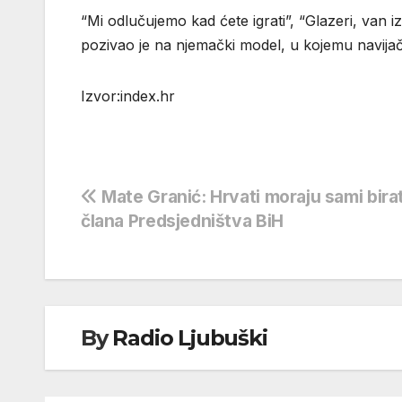
“Mi odlučujemo kad ćete igrati”, “Glazeri, van i
pozivao je na njemački model, u kojemu navijač
Izvor:index.hr
Navigacija
Mate Granić: Hrvati moraju sami bira
člana Predsjedništva BiH
objava
By
Radio Ljubuški