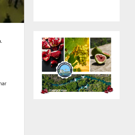
.
inar