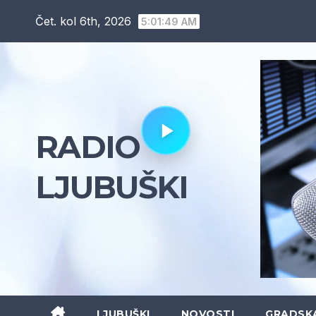
Skip
Čet. kol 6th, 2026
5:01:51 AM
to
content
RADIO
LJUBUŠKI
LJUBUŠKI
NOVOSTI
GRADSK