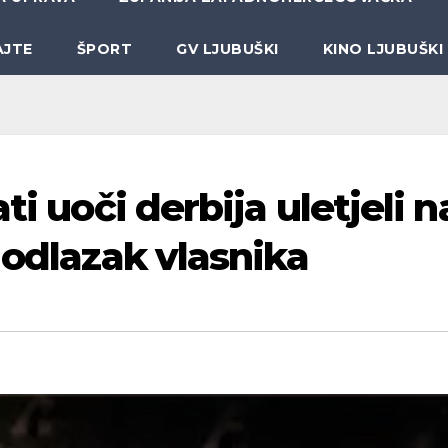
AJTE
ŠPORT
GV LJUBUŠKI
KINO LJUBUŠKI
ti uoči derbija uletjeli n
 odlazak vlasnika