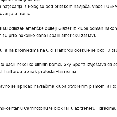
a natjecanja iz kojeg se pod pritiskom navijača, vlade i UEF
ovanju u njemu.
žili su odlazak američke obitelji Glazer iz kluba odmah nakon
ih su prije nekoliko dana i spalili američku zastavu.
ju, a na prosvjedima na Old Traffordu očekuje se oko 10 tis
on te bacili nekoliko dimnih bombi. Sky Sports izvještava da s
d Traffordu u znak protesta vlasnicima.
vno se ispričao navijačima kluba otvorenim pismom, ali t
ing-centar u Carringtonu te blokirali ulaz treneru i igračima.