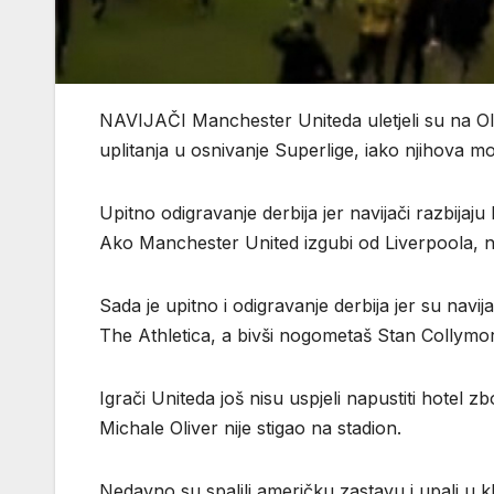
NAVIJAČI Manchester Uniteda uletjeli su na Ol
uplitanja u osnivanje Superlige, iako njihova mo
Upitno odigravanje derbija jer navijači razbijaj
Ako Manchester United izgubi od Liverpoola, n
Sada je upitno i odigravanje derbija jer su navi
The Athletica, a bivši nogometaš Stan Collymore 
Igrači Uniteda još nisu uspjeli napustiti hotel z
Michale Oliver nije stigao na stadion.
Nedavno su spalili američku zastavu i upali u k