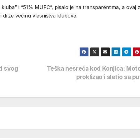
z kluba” i “51% MUFC”, pisalo je na transparentima, a ovaj z
i drže većinu vlasništva klubova.
ti svog
Teška nesreća kod Konjica: Mot
proklizao i sletio sa p