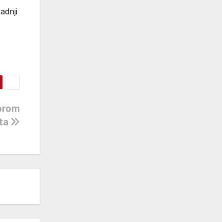
adnji
orom
uta