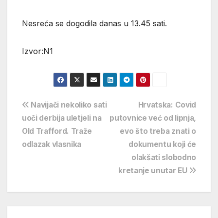
Nesreća se dogodila danas u 13.45 sati.
Izvor:N1
Navigacija
Navijači nekoliko sati
Hrvatska: Covid
uoči derbija uletjeli na
putovnice već od lipnja,
objava
Old Trafford. Traže
evo što treba znati o
odlazak vlasnika
dokumentu koji će
olakšati slobodno
kretanje unutar EU