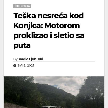
BIH I REGIJA
Teška nesreća kod
Konjica: Motorom
proklizao i sletio sa
puta
By
Radio Ljubuški
SVI 2, 2021