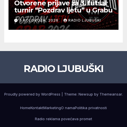
Otvorene prijave za 3. futsal
turnir “Pozdrav ljetu” u Grabu
5 KOLOVOZA, 2026
RADIO LJUBUŠKI
RADIO LJUBUŠKI
Proudly powered by WordPress
|
Theme: Newsup by
Themeansar
.
Home
Kontakt
Marketing
O nama
Politika privatnosti
Radio reklama povećava promet