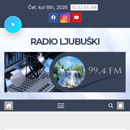
Skip
Čet. kol 6th, 2026
10:32:56 AM
to
content
RADIO LJUBUŠKI