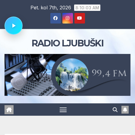
Skip
Pet. kol 7th, 2026
8:10:04 AM
to
content
RADIO LJUBUŠKI