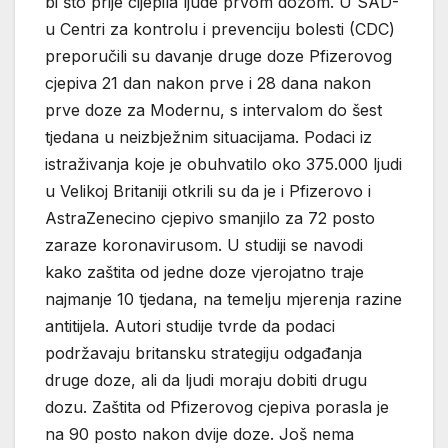
bi što prije cijepila ljude prvom dozom. U SAD-
u Centri za kontrolu i prevenciju bolesti (CDC)
preporučili su davanje druge doze Pfizerovog
cjepiva 21 dan nakon prve i 28 dana nakon
prve doze za Modernu, s intervalom do šest
tjedana u neizbježnim situacijama. Podaci iz
istraživanja koje je obuhvatilo oko 375.000 ljudi
u Velikoj Britaniji otkrili su da je i Pfizerovo i
AstraZenecino cjepivo smanjilo za 72 posto
zaraze koronavirusom. U studiji se navodi
kako zaštita od jedne doze vjerojatno traje
najmanje 10 tjedana, na temelju mjerenja razine
antitijela. Autori studije tvrde da podaci
podržavaju britansku strategiju odgađanja
druge doze, ali da ljudi moraju dobiti drugu
dozu. Zaštita od Pfizerovog cjepiva porasla je
na 90 posto nakon dvije doze. Još nema