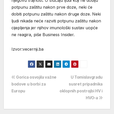
njegovu trajnost. U slučaju ljudi koji ne dobiju
potpunu zaštitu nakon prve doze, neki će
dobiti potpunu zaštitu nakon druge doze. Neki
ljudi nikada neće razviti potpunu zaštitu nakon
cijepljenja jer njihov imunološki sustav uopće
ne reagira, piše Business Insider.
Izvor:vecernji.ba
Navigacija
Gorica osvojila važne
U Tomislavgradu
bodove u borbi za
susret pripadnika
objava
Europu
oklopnih postrojbi HV i
HVO-a