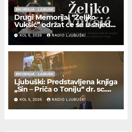
BIH I REGIJA
LJUBUŠKI
Drugi Memorijal “Željko
Vukšić” održat će se u srijedu
12. kolovoza u Otoku
KOL 6, 2026
RADIO LJUBUŠKI
BIH I REGIJA
LJUBUŠKI
Ljubuški: Predstavljena knjiga
„Sin – Priča o Toniju“ dr. sc.
Zdenka Hercega
KOL 5, 2026
RADIO LJUBUŠKI