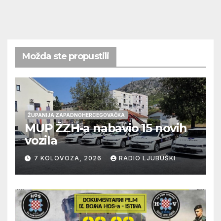
Možda ste propustili
ŽUPANIJA ZAPADNOHERCEGOVAČKA
MUP ŽZH-a nabavio 15 novih
vozila
7 KOLOVOZA, 2026
RADIO LJUBUŠKI