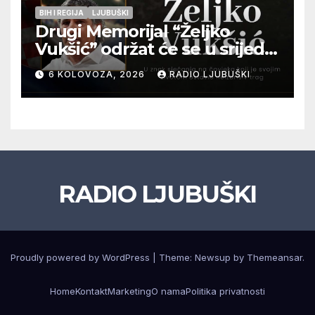
BIH I REGIJA
LJUBUŠKI
Drugi Memorijal “Željko
Vukšić” održat će se u srijedu
12. kolovoza u Otoku
6 KOLOVOZA, 2026
RADIO LJUBUŠKI
RADIO LJUBUŠKI
Proudly powered by WordPress
|
Theme: Newsup by
Themeansar
.
Home
Kontakt
Marketing
O nama
Politika privatnosti