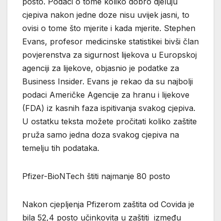
posto. Podaci o tome koliko dobro djeluju
cjepiva nakon jedne doze nisu uvijek jasni, to
ovisi o tome što mjerite i kada mjerite. Stephen
Evans, profesor medicinske statistikei bivši član
povjerenstva za sigurnost lijekova u Europskoj
agenciji za lijekove, objasnio je podatke za
Business Insider. Evans je rekao da su najbolji
podaci Američke Agencije za hranu i lijekove
(FDA) iz kasnih faza ispitivanja svakog cjepiva.
U ostatku teksta možete pročitati koliko zaštite
pruža samo jedna doza svakog cjepiva na
temelju tih podataka.
Pfizer-BioNTech štiti najmanje 80 posto
Nakon cjepljenja Pfizerom zaštita od Covida je
bila 52,4 posto učinkovita u zaštiti između