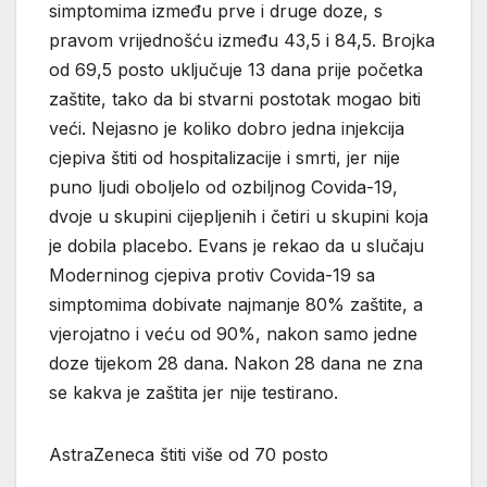
simptomima između prve i druge doze, s
pravom vrijednošću između 43,5 i 84,5. Brojka
od 69,5 posto uključuje 13 dana prije početka
zaštite, tako da bi stvarni postotak mogao biti
veći. Nejasno je koliko dobro jedna injekcija
cjepiva štiti od hospitalizacije i smrti, jer nije
puno ljudi oboljelo od ozbiljnog Covida-19,
dvoje u skupini cijepljenih i četiri u skupini koja
je dobila placebo. Evans je rekao da u slučaju
Moderninog cjepiva protiv Covida-19 sa
simptomima dobivate najmanje 80% zaštite, a
vjerojatno i veću od 90%, nakon samo jedne
doze tijekom 28 dana. Nakon 28 dana ne zna
se kakva je zaštita jer nije testirano.
AstraZeneca štiti više od 70 posto