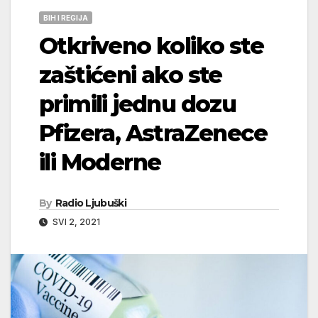
BIH I REGIJA
Otkriveno koliko ste
zaštićeni ako ste
primili jednu dozu
Pfizera, AstraZenece
ili Moderne
By
Radio Ljubuški
SVI 2, 2021