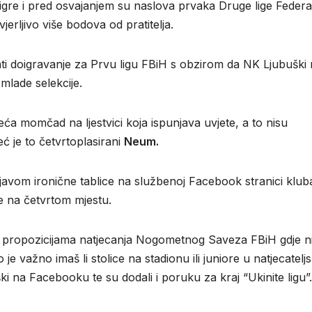
e igre i pred osvajanjem su naslova prvaka Druge lige Federa
erljivo više bodova od pratitelja.
ati doigravanje za Prvu ligu FBiH s obzirom da NK Ljubuški
 mlade selekcije.
deća momčad na ljestvici koja ispunjava uvjete, a to nisu
eć je to četvrtoplasirani
Neum.
avom ironične tablice na službenoj Facebook stranici klub
e na četvrtom mjestu.
a propozicijama natjecanja Nogometnog Saveza FBiH gdje ni
e važno imaš li stolice na stadionu ili juniore u natjecateljs
ki na Facebooku te su dodali i poruku za kraj “Ukinite ligu”.