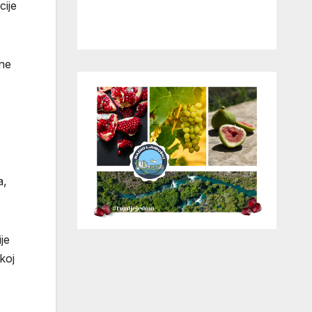
cije
 ne
a,
je
koj