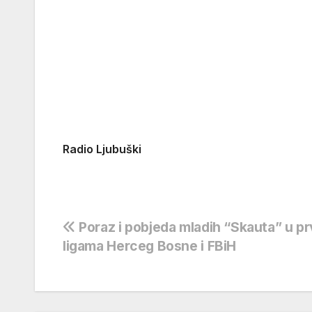
Radio Ljubuški
Navigacija
Poraz i pobjeda mladih “Skauta” u p
ligama Herceg Bosne i FBiH
objava