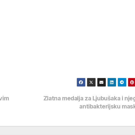
rvim
Zlatna medalja za Ljubušaka i nj
antibakterijsku ma