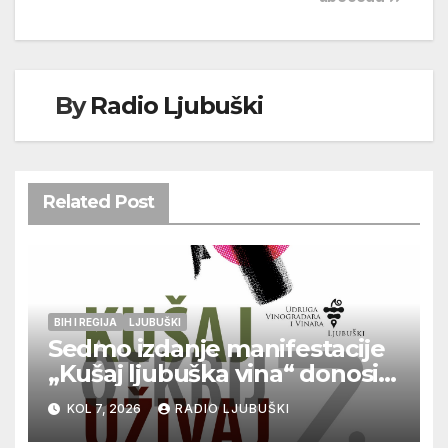
By
Radio Ljubuški
Related Post
BIH I REGIJA
LJUBUŠKI
Sedmo izdanje manifestacije
„Kušaj ljubuška vina“ donosi
vrhunska vina, gastronomiju i
KOL 7, 2026
RADIO LJUBUŠKI
glazbu