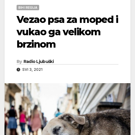
BIH I REGIJA
Vezao psa za moped i
vukao ga velikom
brzinom
By
Radio Ljubuški
SVI 3, 2021