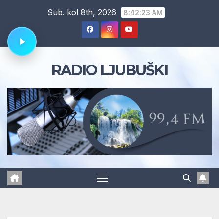
Skip
Sub. kol 8th, 2026
8:42:24 AM
to
content
RADIO LJUBUŠKI