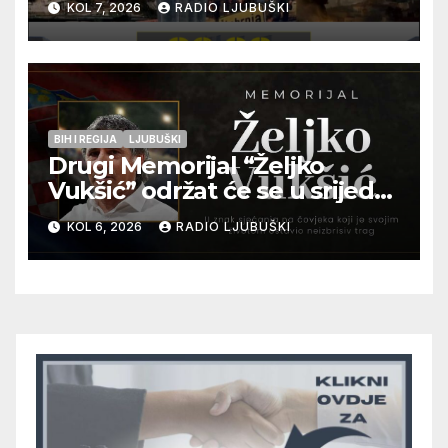
KOL 7, 2026
RADIO LJUBUŠKI
Kraljevića i osmorice
pripadnika HOS-a
BIH I REGIJA
LJUBUŠKI
Drugi Memorijal “Željko
Vukšić” održat će se u srijedu
12. kolovoza u Otoku
KOL 6, 2026
RADIO LJUBUŠKI