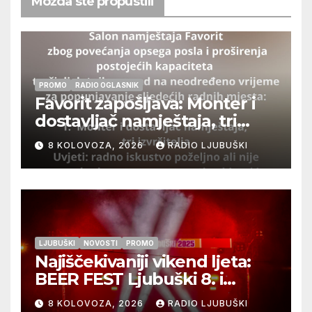
Možda ste propustili
PROMO
RADIO OGLASNIK
Favorit zapošljava: Monter i
dostavljač namještaja, tri
izvršitelja
8 KOLOVOZA, 2026
RADIO LJUBUŠKI
LJUBUŠKI
NOVOSTI
PROMO
Najiščekivaniji vikend ljeta:
BEER FEST Ljubuški 8. i
9.kolovoza
8 KOLOVOZA, 2026
RADIO LJUBUŠKI