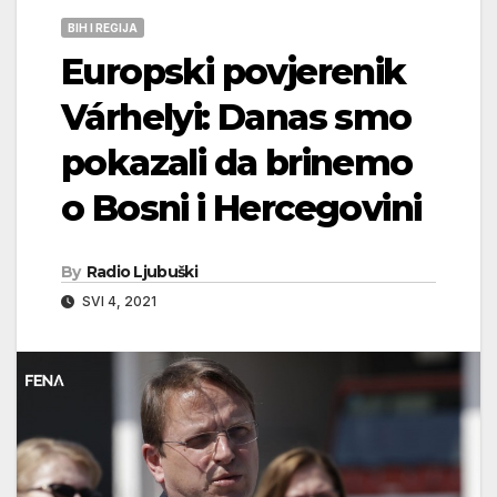
BIH I REGIJA
Europski povjerenik
Várhelyi: Danas smo
pokazali da brinemo
o Bosni i Hercegovini
By
Radio Ljubuški
SVI 4, 2021