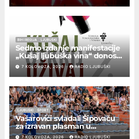
BIH I REGIJA
LJUBUŠKI
Sedmo izdanje manifestacije
„Kušaj ljubuška vina“ donosi
vrhunska vina, gastronomiju i
7 KOLOVOZA, 2026
RADIO LJUBUŠKI
glazbu
LJUBUŠKI
ŠPORT
Vašarovići svladali Šipovaču
za izravan plasman u
četvrtfinale, Grab izborio
7 KOLOVOZA, 2026
RADIO LJUBUŠKI