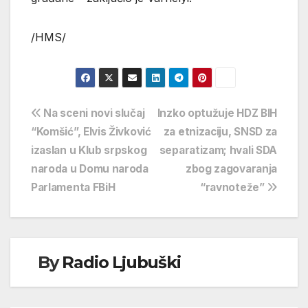
/HMS/
Navigacija
Na sceni novi slučaj
Inzko optužuje HDZ BIH
“Komšić”, Elvis Živković
za etnizaciju, SNSD za
objava
izaslan u Klub srpskog
separatizam; hvali SDA
naroda u Domu naroda
zbog zagovaranja
Parlamenta FBiH
“ravnoteže”
By
Radio Ljubuški