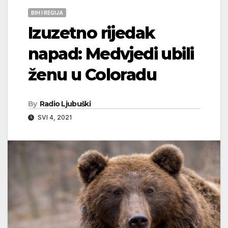
BIH I REGIJA
Izuzetno rijedak
napad: Medvjedi ubili
ženu u Coloradu
By
Radio Ljubuški
SVI 4, 2021