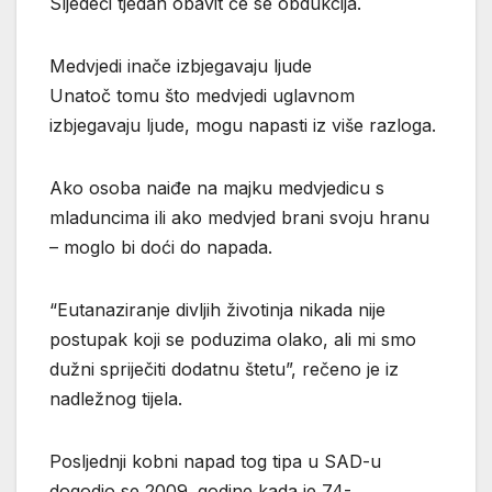
Sljedeći tjedan obavit će se obdukcija.
Medvjedi inače izbjegavaju ljude
Unatoč tomu što medvjedi uglavnom
izbjegavaju ljude, mogu napasti iz više razloga.
Ako osoba naiđe na majku medvjedicu s
mladuncima ili ako medvjed brani svoju hranu
– moglo bi doći do napada.
“Eutanaziranje divljih životinja nikada nije
postupak koji se poduzima olako, ali mi smo
dužni spriječiti dodatnu štetu”, rečeno je iz
nadležnog tijela.
Posljednji kobni napad tog tipa u SAD-u
dogodio se 2009. godine kada je 74-