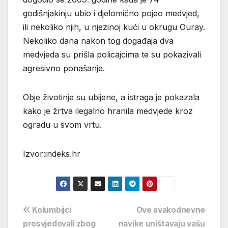
godišnjakinju ubio i djelomično pojeo medvjed,
ili nekoliko njih, u njezinoj kući u okrugu Ouray.
Nekoliko dana nakon tog događaja dva
medvjeda su prišla policajcima te su pokazivali
agresivno ponašanje.
Obje životinje su ubijene, a istraga je pokazala
kako je žrtva ilegalno hranila medvjede kroz
ogradu u svom vrtu.
Izvor:indeks.hr
Navigacija
Kolumbijci
Ove svakodnevne
prosvjedovali zbog
navike uništavaju vašu