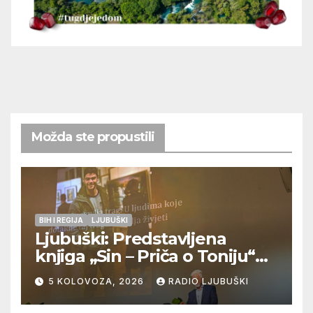
Možda ste propustili
BIH I REGIJA
LJUBUŠKI
Ljubuški: Predstavljena
knjiga „Sin – Priča o Toniju“
dr. sc. Zdenka Hercega
5 KOLOVOZA, 2026
RADIO LJUBUŠKI