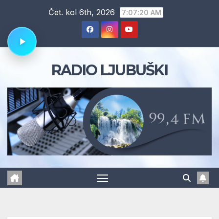
Skip
Čet. kol 6th, 2026
7:07:21 AM
to
content
RADIO LJUBUŠKI