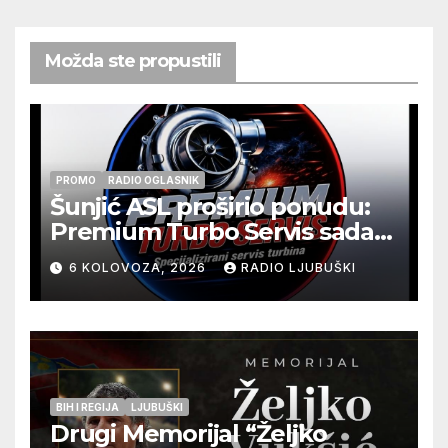
Možda ste propustili
PROMO
RADIO OGLASNIK
Šunjić ASL proširio ponudu:
Premium Turbo Servis sada
na jednoj adresi u Ljubuškom
6 KOLOVOZA, 2026
RADIO LJUBUŠKI
BIH I REGIJA
LJUBUŠKI
Drugi Memorijal “Željko