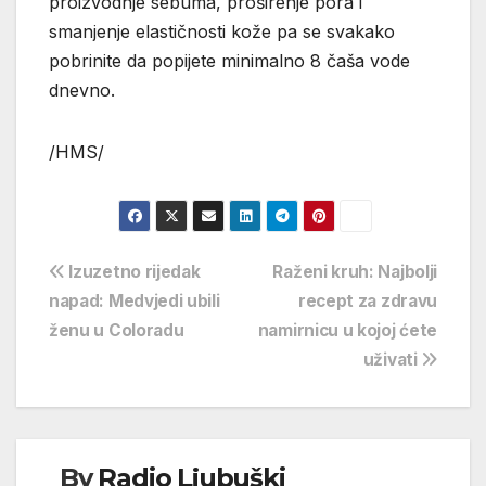
proizvodnje sebuma, proširenje pora i
smanjenje elastičnosti kože pa se svakako
pobrinite da popijete minimalno 8 čaša vode
dnevno.
/HMS/
Navigacija
Izuzetno rijedak
Raženi kruh: Najbolji
napad: Medvjedi ubili
recept za zdravu
objava
ženu u Coloradu
namirnicu u kojoj ćete
uživati
By
Radio Ljubuški