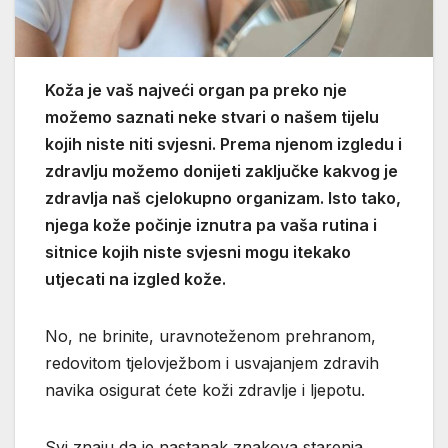
Koža je vaš najveći organ pa preko nje
možemo saznati neke stvari o našem tijelu
kojih niste niti svjesni. Prema njenom izgledu i
zdravlju možemo donijeti zaključke kakvog je
zdravlja naš cjelokupno organizam. Isto tako,
njega kože počinje iznutra pa vaša rutina i
sitnice kojih niste svjesni mogu itekako
utjecati na izgled kože.
No, ne brinite, uravnoteženom prehranom,
redovitom tjelovježbom i usvajanjem zdravih
navika osigurat ćete koži zdravlje i ljepotu.
Svi znaju da je nastanak znakova starenja