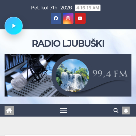
Skip
Pet. kol 7th, 2026
4:16:18 AM
to
content
RADIO LJUBUŠKI