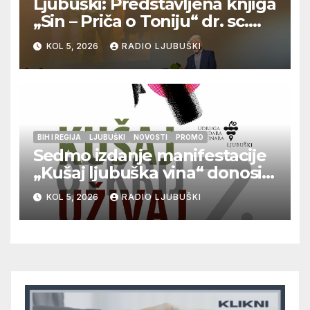
Ljubuški: Predstavljena knjiga
„Sin – Priča o Toniju“ dr. sc.
Zdenka Hercega
KOL 5, 2026
RADIO LJUBUŠKI
BIH I REGIJA
LJUBUŠKI
NOVOSTI
PROMO
Sedmo izdanje manifestacije
„Kušaj ljubuška vina“ donosi
vrhunska vina, gastronomiju i
KOL 5, 2026
RADIO LJUBUŠKI
glazbu