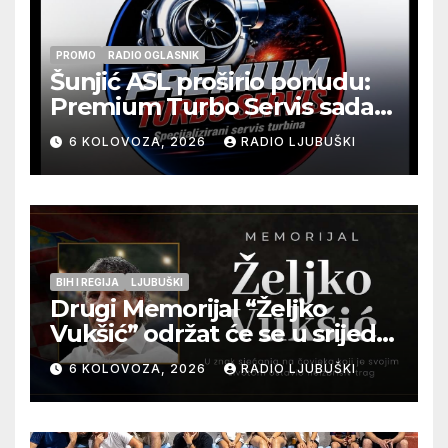
PROMO
RADIO OGLASNIK
Šunjić ASL proširio ponudu:
Premium Turbo Servis sada
na jednoj adresi u Ljubuškom
6 KOLOVOZA, 2026
RADIO LJUBUŠKI
BIH I REGIJA
LJUBUŠKI
Drugi Memorijal “Željko
Vukšić” održat će se u srijedu
12. kolovoza u Otoku
6 KOLOVOZA, 2026
RADIO LJUBUŠKI