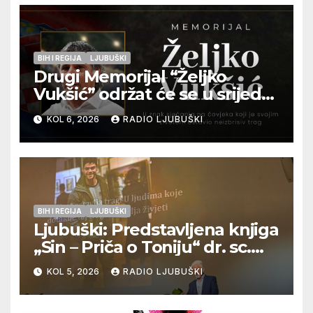
BIH I REGIJA
LJUBUŠKI
Drugi Memorijal “Željko
Vukšić” održat će se u srijedu
12. kolovoza u Otoku
KOL 6, 2026
RADIO LJUBUŠKI
BIH I REGIJA
LJUBUŠKI
Ljubuški: Predstavljena knjiga
„Sin – Priča o Toniju“ dr. sc.
Zdenka Hercega
KOL 5, 2026
RADIO LJUBUŠKI