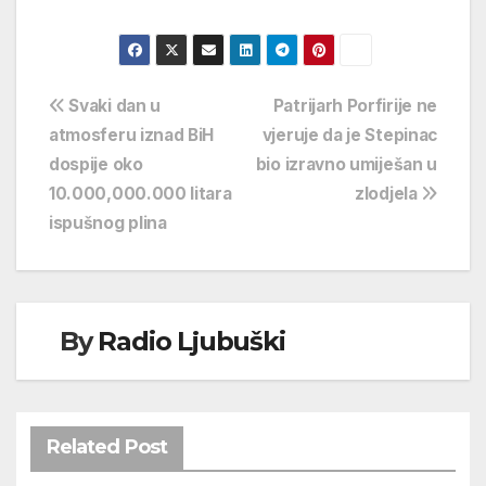
Navigacija
Svaki dan u
Patrijarh Porfirije ne
atmosferu iznad BiH
vjeruje da je Stepinac
objava
dospije oko
bio izravno umiješan u
10.000,000.000 litara
zlodjela
ispušnog plina
By
Radio Ljubuški
Related Post