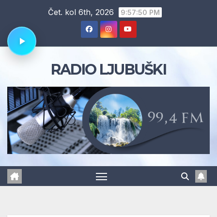
Skip
Čet. kol 6th, 2026
9:57:51 PM
to
content
RADIO LJUBUŠKI