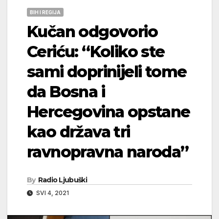
BIH I REGIJA
Kučan odgovorio
Ceriću: “Koliko ste
sami doprinijeli tome
da Bosna i
Hercegovina opstane
kao država tri
ravnopravna naroda”
By
Radio Ljubuški
SVI 4, 2021