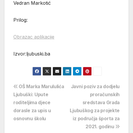
Vedran Markotić
Prilog:
Obrazac aplikacije
Izvor:ljubuski.ba
Navigacija
OŠ Marka Marululića
Javni poziv za dodjelu
Ljubuški: Upute
proračunskih
objava
roditeljima djece
sredstava Grada
dorasle za upis u
Ljubuškog za projekte
osnovnu školu
iz područja športa za
2021. godinu