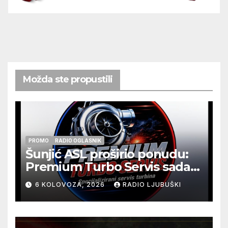
Možda ste propustili
PROMO
RADIO OGLASNIK
Šunjić ASL proširio ponudu:
Premium Turbo Servis sada
na jednoj adresi u Ljubuškom
6 KOLOVOZA, 2026
RADIO LJUBUŠKI