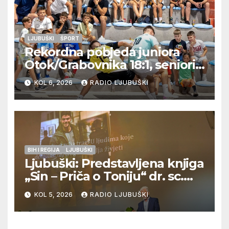
LJUBUŠKI
ŠPORT
Rekordna pobjeda juniora
Otok/Grabovnika 18:1, seniori
Pregrađa u četvrtfinalu,
KOL 6, 2026
RADIO LJUBUŠKI
Veljaci i Cerno/Crnopod u
doigravanju, Grljevići završili
natjecanje
BIH I REGIJA
LJUBUŠKI
Ljubuški: Predstavljena knjiga
„Sin – Priča o Toniju“ dr. sc.
Zdenka Hercega
KOL 5, 2026
RADIO LJUBUŠKI