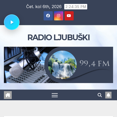
Skip
Čet. kol 6th, 2026
2:24:36 PM
to
content
RADIO LJUBUŠKI