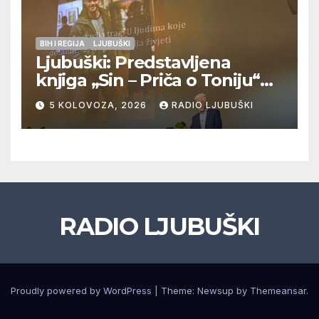
BIH I REGIJA
LJUBUŠKI
Ljubuški: Predstavljena
knjiga „Sin – Priča o Toniju“
dr. sc. Zdenka Hercega
5 KOLOVOZA, 2026
RADIO LJUBUŠKI
RADIO LJUBUŠKI
Proudly powered by WordPress
|
Theme: Newsup by
Themeansar
.