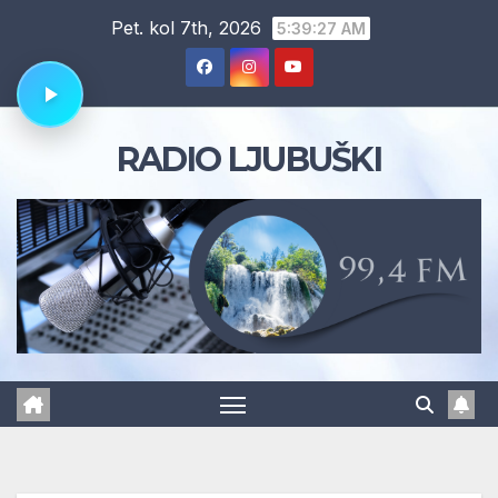
Skip
Pet. kol 7th, 2026
5:39:28 AM
to
content
RADIO LJUBUŠKI