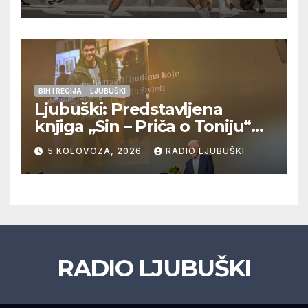
Veljaci i Cerno/Crnopod u
doigravanju, Grljevići završili
natjecanje
BIH I REGIJA
LJUBUŠKI
Ljubuški: Predstavljena
knjiga „Sin – Priča o Toniju“
dr. sc. Zdenka Hercega
5 KOLOVOZA, 2026
RADIO LJUBUŠKI
RADIO LJUBUŠKI