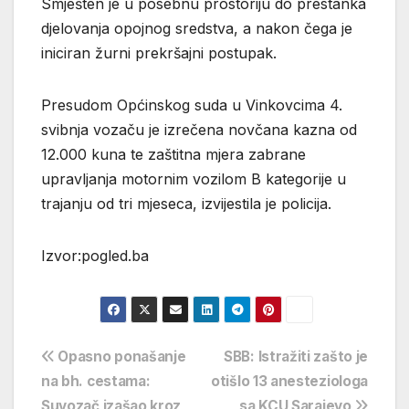
Smješten je u posebnu prostoriju do prestanka
djelovanja opojnog sredstva, a nakon čega je
iniciran žurni prekršajni postupak.
Presudom Općinskog suda u Vinkovcima 4.
svibnja vozaču je izrečena novčana kazna od
12.000 kuna te zaštitna mjera zabrane
upravljanja motornim vozilom B kategorije u
trajanju od tri mjeseca, izvijestila je policija.
Izvor:pogled.ba
Navigacija
Opasno ponašanje
SBB: Istražiti zašto je
na bh. cestama:
otišlo 13 anesteziologa
objava
Suvozač izašao kroz
sa KCU Sarajevo