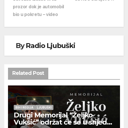
prozor dok je automobil
bio u pokretu – video
By
Radio Ljubuški
Related Post
BIH I REGIJA
LJUBUŠKI
Drugi Memorijal “Željko
Vukšić” održat će se u srijedu