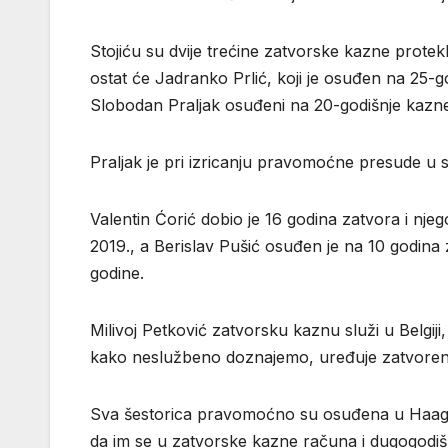
Stojiću su dvije trećine zatvorske kazne protekl
ostat će Jadranko Prlić, koji je osuđen na 25-g
Slobodan Praljak osuđeni na 20-godišnje kazne
Praljak je pri izricanju pravomoćne presude u s
Valentin Ćorić dobio je 16 godina zatvora i nje
2019., a Berislav Pušić osuđen je na 10 godina 
godine.
Milivoj Petković zatvorsku kaznu služi u Belgiji, 
kako neslužbeno doznajemo, uređuje zatvoren
Sva šestorica pravomoćno su osuđena u Haagu, 
da im se u zatvorske kazne računa i dugogodiš