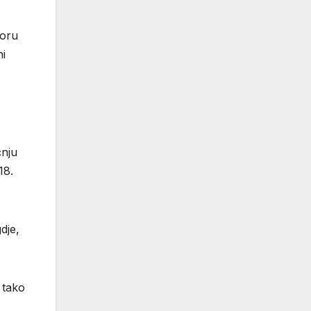
voru
ni
čnju
18.
dje,
 tako