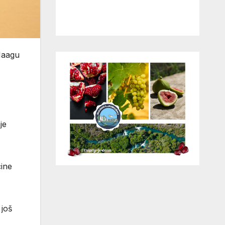
Haagu
je
ćine
još