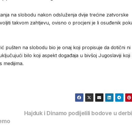
tanja na slobodu nakon odsluženja dvije trećine zatvorske
ovoljiti takvom zahtjevu, ovisno o procjeni je li osuđenik po
ć pušten na slobodu bio je onaj koji propisuje da dotični ni
jučujući bilo koji aspekt događaja u bivšoj Jugoslaviji koji
s medijima.
Hajduk i Dinamo podijelili bodove u derb
jemo