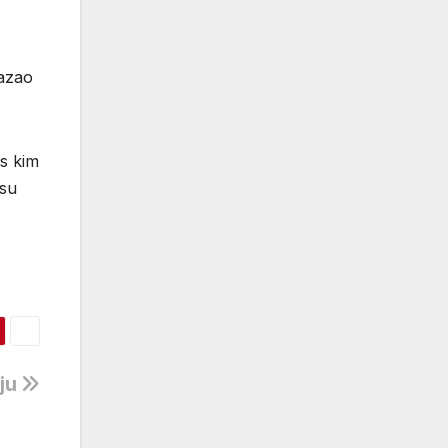
kazao
 s kim
 su
iju