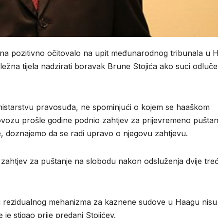
ana pozitivno očitovalo na upit međunarodnog tribunala u 
ežna tijela nadzirati boravak Brune Stojića ako suci odluče
istarstvu pravosuđa, ne spominjući o kojem se haaškom
lovozu prošle godine podnio zahtjev za prijevremeno puštan
e, doznajemo da se radi upravo o njegovu zahtjevu.
 zahtjev za puštanje na slobodu nakon odsluženja dvije tre
 rezidualnog mehanizma za kaznene sudove u Haagu nisu 
je stigao prije predani Stojićev.