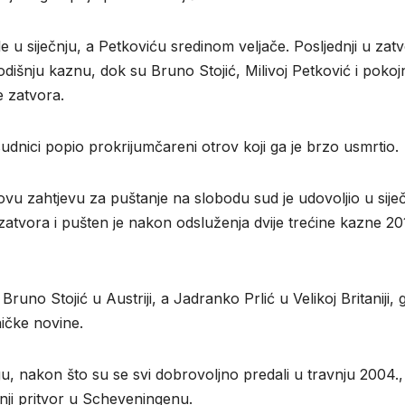
e u siječnju, a Petkoviću sredinom veljače. Posljednji u zat
odišnju kaznu, dok su Bruno Stojić, Milivoj Petković i pokoj
 zatvora.
udnici popio prokrijumčareni otrov koji ga je brzo usmrtio.
govu zahtjevu za puštanje na slobodu sud je udovoljio u sije
zatvora i pušten je nakon odsluženja dvije trećine kazne 20
Bruno Stojić u Austriji, a Jadranko Prlić u Velikoj Britaniji, g
ičke novine.
nakon što su se svi dobrovoljno predali u travnju 2004.,
nji pritvor u Scheveningenu.