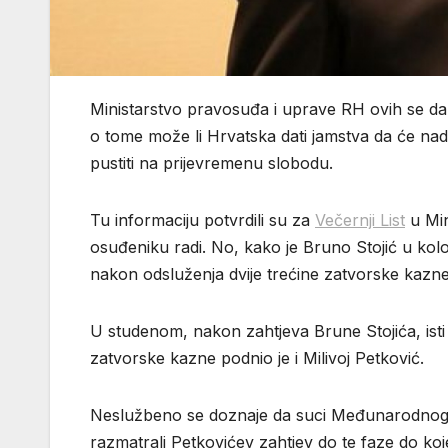
Ministarstvo pravosuđa i uprave RH ovih se d
o tome može li Hrvatska dati jamstva da će nadl
pustiti na prijevremenu slobodu.
Tu informaciju potvrdili su za
Večernji List
u Min
osuđeniku radi. No, kako je Bruno Stojić u ko
nakon odsluženja dvije trećine zatvorske kazn
U studenom, nakon zahtjeva Brune Stojića, isti
zatvorske kazne podnio je i Milivoj Petković.
Neslužbeno se doznaje da suci Međunarodnog
razmatrali Petkovićev zahtjev do te faze do koje 