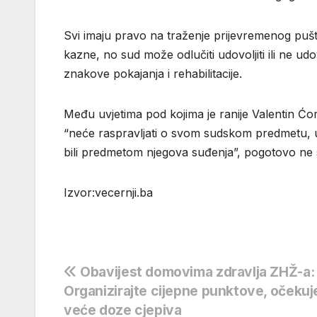
Svi imaju pravo na traženje prijevremenog puš
kazne, no sud može odlučiti udovoljiti ili ne ud
znakove pokajanja i rehabilitacije.
Među uvjetima pod kojima je ranije Valentin Ćori
“neće raspravljati o svom sudskom predmetu, ukl
bili predmetom njegova suđenja”, pogotovo ne 
Izvor:vecernji.ba
Navigacija
Obavijest domovima zdravlja ZHŽ-a:
Organizirajte cijepne punktove, očeku
objava
veće doze cjepiva