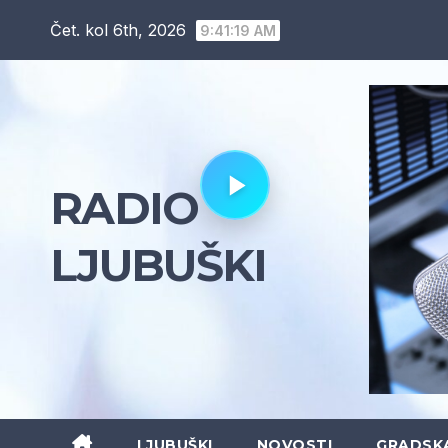
Skip
Čet. kol 6th, 2026
9:41:20 AM
to
content
RADIO
LJUBUŠKI
LJUBUŠKI
NOVOSTI
GRADSK