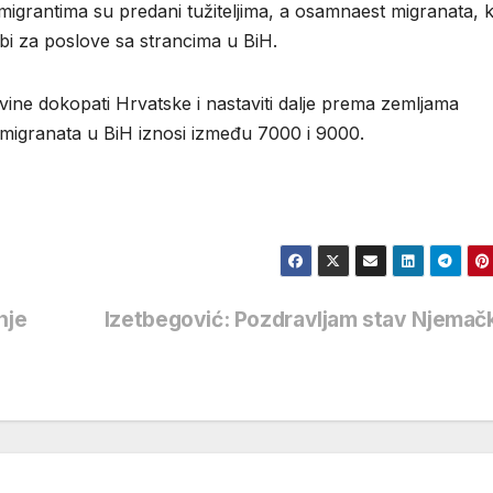
 migrantima su predani tužiteljima, a osamnaest migranata, k
žbi za poslove sa strancima u BiH.
ine dokopati Hrvatske i nastaviti dalje prema zemljama
h migranata u BiH iznosi između 7000 i 9000.
nje
Izetbegović: Pozdravljam stav Njema