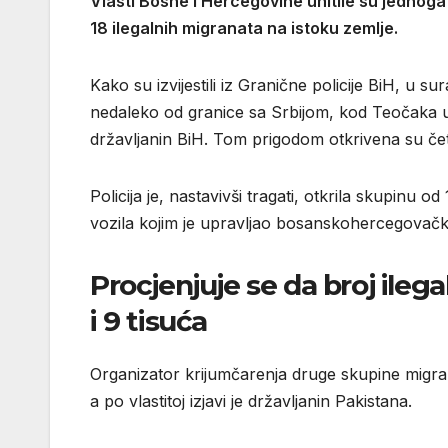
Vlasti Bosne i Hercegovine uhitile su jednoga 
18 ilegalnih migranata na istoku zemlje.
Kako su izvijestili iz Granične policije BiH, u s
nedaleko od granice sa Srbijom, kod Teočaka u 
državljanin BiH. Tom prigodom otkrivena su četi
Policija je, nastavivši tragati, otkrila skupinu 
vozila kojim je upravljao bosanskohercegovački
Procjenjuje se da broj ileg
i 9 tisuća
Organizator krijumčarenja druge skupine migran
a po vlastitoj izjavi je državljanin Pakistana.