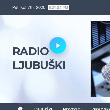
Skip
Pet. kol 7th, 2026
5:31:05 PM
to
content
RADIO
LJUBUŠKI
LJUBUŠKI
NOVOSTI
GRADSK