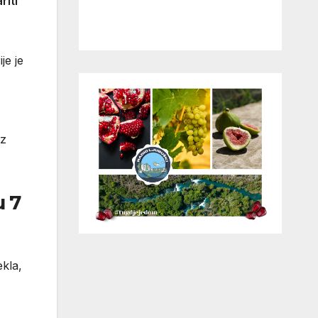
riti
je je
iz
u 7
ekla,