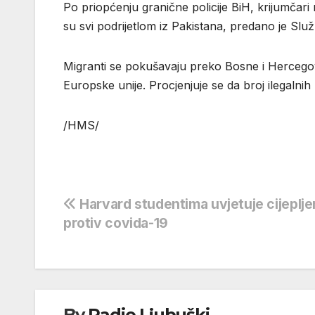
Po priopćenju granične policije BiH, krijumčari
su svi podrijetlom iz Pakistana, predano je Slu
Migranti se pokušavaju preko Bosne i Hercegov
Europske unije. Procjenjuje se da broj ilegalni
/HMS/
Navigacija
Harvard studentima uvjetuje cijeplje
protiv covida-19
objava
By
Radio Ljubuški