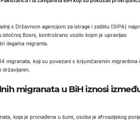
Pakistanca i državljanina BiH koji su pokušali prokrijumča
uradnji s Državnom agencijom za istrage i zaštitu (SIPA) najpri
istočnoj Bosni, kontrolirano vozilo kojim je upravljao
ri ilegalna migranta.
od 14 migranata, koji su povezani s krijumčarenim migrantima 
 državljanin.
alnih migranata u BiH iznosi izmeđ
ata, koja je pronađena u šumi, osoba je afroazijskog porij