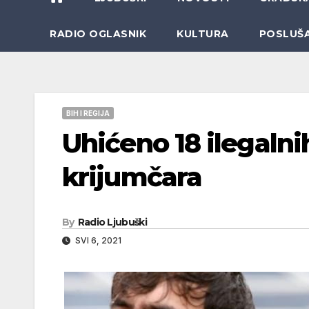
RADIO OGLASNIK
KULTURA
POSLUŠ
BIH I REGIJA
Uhićeno 18 ilegalni
krijumčara
By
Radio Ljubuški
SVI 6, 2021