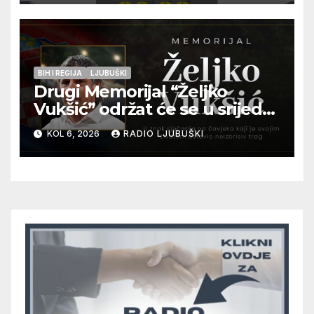
pripadnika HOS-a
BIH I REGIJA
LJUBUŠKI
Drugi Memorijal “Željko
Vukšić” održat će se u srijedu
12. kolovoza u Otoku
KOL 6, 2026
RADIO LJUBUŠKI