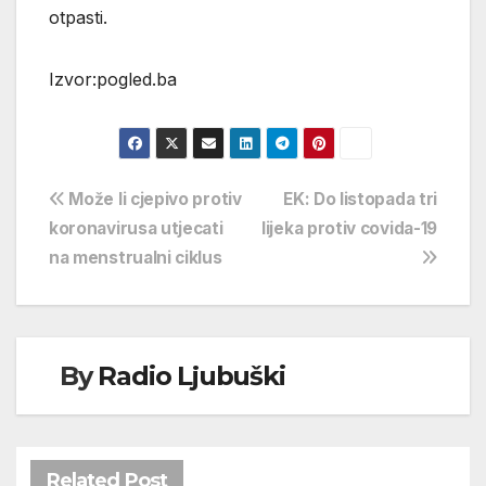
otpasti.
Izvor:pogled.ba
Navigacija
Može li cjepivo protiv
EK: Do listopada tri
koronavirusa utjecati
lijeka protiv covida-19
objava
na menstrualni ciklus
By
Radio Ljubuški
Related Post