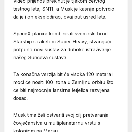
Video prijenos prekinut je tijekom četvtog
testnog leta, SN11, a Musk je kasnije potvrdio
da je i on eksplodirao, ovaj put usred leta.
SpaceX planira kombinirati svemirski brod
Starship s raketom Super Heavy, stvarajući
potpuno novi sustav za duboko istraživanje
našeg Sunčeva sustava.
Ta konačna verzija bit će visoka 120 metara i
moći će nositi 100 tona u Zemljinu orbitu što
će biti najmoćnija lansirna letjelica razvijena
dosad.
Musk tima želi ostvariti svoj cilj pretvaranja
čovječanstva u multiplanetarnu vrstu s
kolonijom na Marsu.