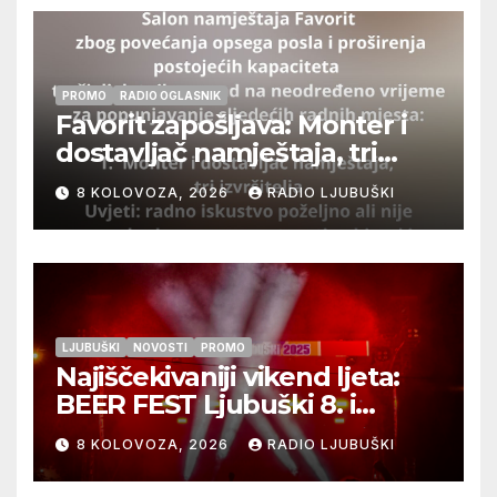
PROMO
RADIO OGLASNIK
Favorit zapošljava: Monter i
dostavljač namještaja, tri
izvršitelja
8 KOLOVOZA, 2026
RADIO LJUBUŠKI
LJUBUŠKI
NOVOSTI
PROMO
Najiščekivaniji vikend ljeta:
BEER FEST Ljubuški 8. i
9.kolovoza
8 KOLOVOZA, 2026
RADIO LJUBUŠKI