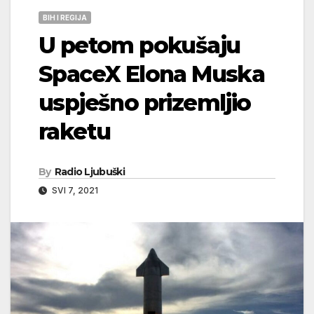
BIH I REGIJA
U petom pokušaju
SpaceX Elona Muska
uspješno prizemljio
raketu
By
Radio Ljubuški
SVI 7, 2021