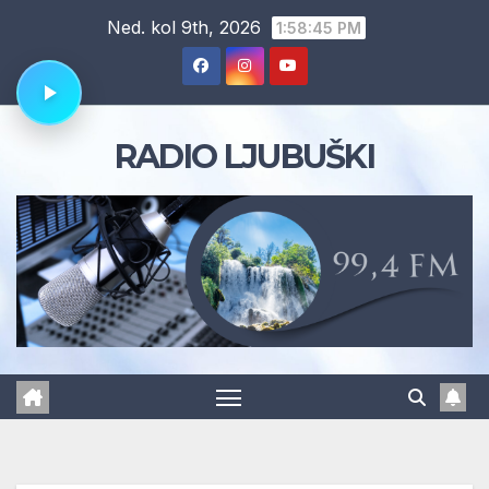
Skip
Ned. kol 9th, 2026
1:58:46 PM
to
content
RADIO LJUBUŠKI