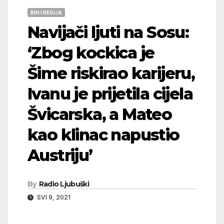
BIH I REGIJA
Navijači ljuti na Sosu:
‘Zbog kockica je
Šime riskirao karijeru,
Ivanu je prijetila cijela
Švicarska, a Mateo
kao klinac napustio
Austriju’
By
Radio Ljubuški
SVI 9, 2021