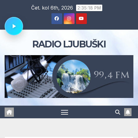
Skip
Čet. kol 6th, 2026
2:35:19 PM
to
content
RADIO LJUBUŠKI