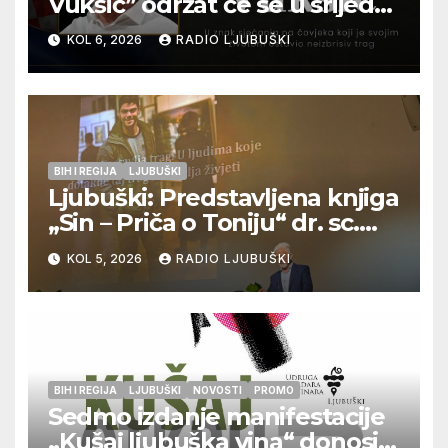
Vukšić” održat će se u srijedu
12. kolovoza u Otoku
KOL 6, 2026
RADIO LJUBUŠKI
BIH I REGIJA
LJUBUŠKI
Ljubuški: Predstavljena knjiga
„Sin – Priča o Toniju“ dr. sc.
Zdenka Hercega
KOL 5, 2026
RADIO LJUBUŠKI
BIH I REGIJA
LJUBUŠKI
NOVOSTI
PROMO
Sedmo izdanje manifestacije
„Kušaj ljubuška vina“ donosi