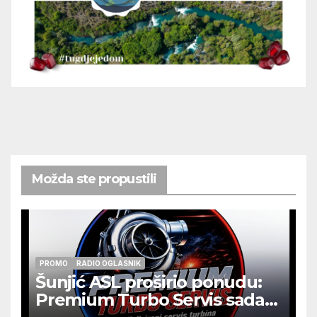
Možda ste propustili
PROMO
RADIO OGLASNIK
Šunjić ASL proširio ponudu:
Premium Turbo Servis sada