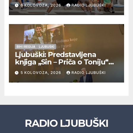
Pregrađa u četvrtfinalu,
6 KOLOVOZA, 2026
RADIO LJUBUŠKI
Veljaci i Cerno/Crnopod u
doigravanju, Grljevići završili
natjecanje
BIH I REGIJA
LJUBUŠKI
Ljubuški: Predstavljena
knjiga „Sin – Priča o Toniju“
dr. sc. Zdenka Hercega
5 KOLOVOZA, 2026
RADIO LJUBUŠKI
RADIO LJUBUŠKI