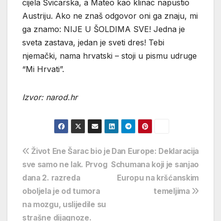
cijela Švicarska, a Mateo kao klinac napustio
Austriju. Ako ne znaš odgovor oni ga znaju, mi
ga znamo: NIJE U ŠOLDIMA SVE! Jedna je
sveta zastava, jedan je sveti dres! Tebi
njemački, nama hrvatski – stoji u pismu udruge
“Mi Hrvati”.
Izvor: narod.hr
Navigacija
Život Ene Šarac bio je
Dan Europe: Deklaracija
sve samo ne lak. Prvog
Schumana koji je sanjao
objava
dana 2. razreda
Europu na kršćanskim
oboljela je od tumora
temeljima
na mozgu, uslijedile su
strašne dijagnoze.