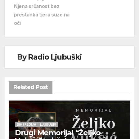
Njena srčanost bez
prestanka tjera suze na
oči
By
Radio Ljubuški
Related Post
BIH I REGIJA
LJUBUŠKI
Drugi Memorijal “Željko