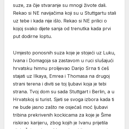
suze, za čije stvaranje su mnogi živote dali.
Rekao si NE navijačima koji su u Stuttgartu stali
uz tebe i kada nije išlo. Rekao si NE prilici o
kojoj svako dijete sanja od trenutka kada prvi
put dodirne loptu.
Umjesto ponosnih suza koje je stojeći uz Luku,
Ivana i Domagoja sa zastavom u ruci slušajući
hrvatsku himnu prolijevao Darijo Srna ti ćeš
stajati uz Ilkaya, Emrea i Thomasa na drugoj
strani terena i diviti se toj ljubavi koja je tebi
strana. Tvoj dom su sada Stuttgart i Berlin, a u
Hrvatskoj si turist. Sjeti se svoga izbora kada ti
ne bude jasno zašto ne osjećaš moć ljubavi
tribina prekrivenih kockicama za koje je Šime
riskirao karijeru, zbog kojih je Ivanu prijetila